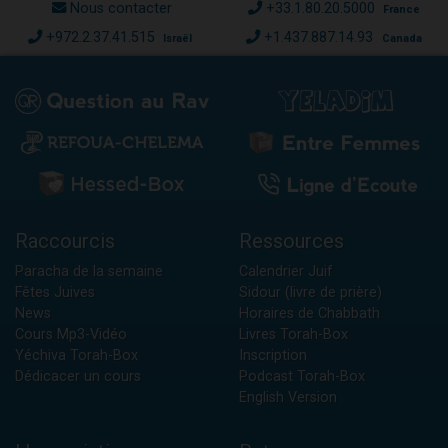
Nous contacter
+33.1.80.20.5000
France
+972.2.37.41.515
+1.437.887.14.93
Israël
Canada
Raccourcis
Ressources
Paracha de la semaine
Calendrier Juif
Fêtes Juives
Sidour (livre de prière)
News
Horaires de Chabbath
Cours Mp3-Vidéo
Livres Torah-Box
Yéchiva Torah-Box
Inscription
Dédicacer un cours
Podcast Torah-Box
English Version