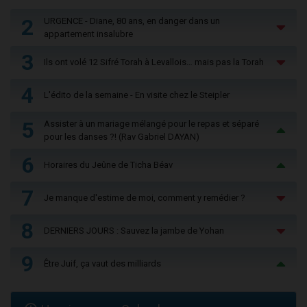
2
URGENCE - Diane, 80 ans, en danger dans un
appartement insalubre
3
Ils ont volé 12 Sifré Torah à Levallois… mais pas la Torah
4
L'édito de la semaine - En visite chez le Steipler
5
Assister à un mariage mélangé pour le repas et séparé
pour les danses ?! (Rav Gabriel DAYAN)
6
Horaires du Jeûne de Ticha Béav
7
Je manque d'estime de moi, comment y remédier ?
8
DERNIERS JOURS : Sauvez la jambe de Yohan
9
Être Juif, ça vaut des milliards