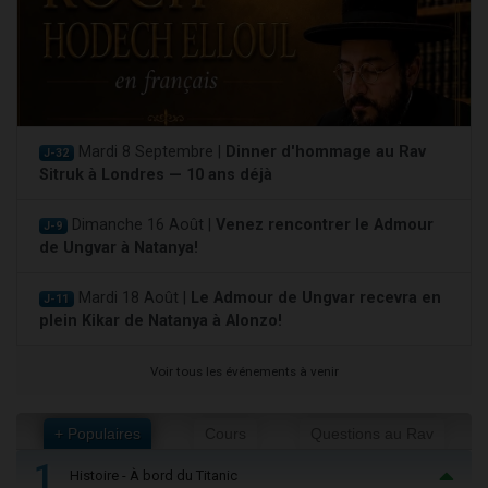
Mardi 8 Septembre |
Dinner d'hommage au Rav
J-32
Sitruk à Londres — 10 ans déjà
Dimanche 16 Août |
Venez rencontrer le Admour
J-9
de Ungvar à Natanya!
Mardi 18 Août |
Le Admour de Ungvar recevra en
J-11
plein Kikar de Natanya à Alonzo!
Voir tous les événements à venir
+ Populaires
Cours
Questions au Rav
1
Histoire - À bord du Titanic