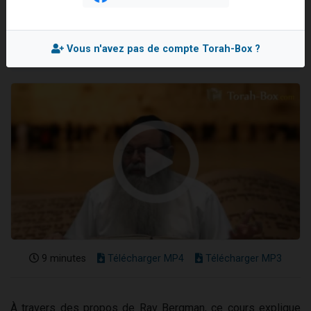
Rav Eliahou UZAN
Il reste 49 places pour étudier en groupe sur Zoom
Mis en ligne le Jeudi 28 Mai 2026
12 nouvelles musiques dans Torah-Box Music
Vous n'avez pas de compte Torah-Box ?
3 personnes viennent de nous rejoindre sur WhatsApp
2 personnes viennent de nous rejoindre sur WhatsApp
2 personnes viennent de nous rejoindre sur WhatsApp
9 minutes
Télécharger MP4
Télécharger MP3
À travers des propos de Rav Bergman, ce cours explique