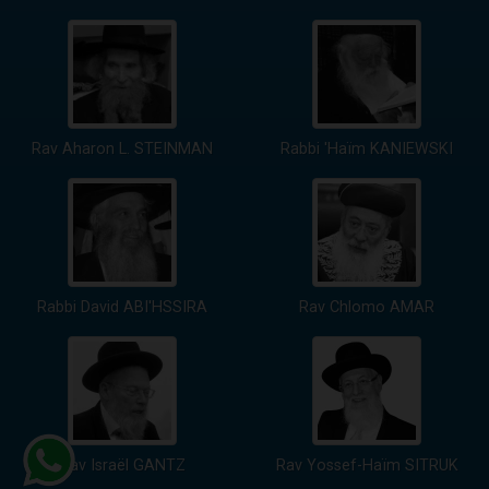
Rav Aharon L. STEINMAN
Rabbi 'Haïm KANIEWSKI
Rabbi David ABI'HSSIRA
Rav Chlomo AMAR
Rav Israël GANTZ
Rav Yossef-Haïm SITRUK