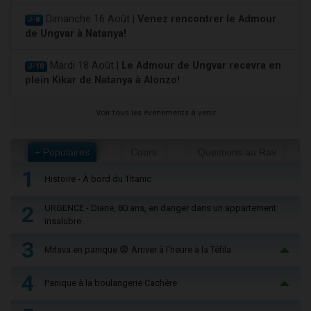
Dimanche 16 Août |
Venez rencontrer le Admour
J-8
de Ungvar à Natanya!
Mardi 18 Août |
Le Admour de Ungvar recevra en
J-10
plein Kikar de Natanya à Alonzo!
Voir tous les événements à venir
+ Populaires
Cours
Questions au Rav
1
Histoire - À bord du Titanic
2
URGENCE - Diane, 80 ans, en danger dans un appartement
insalubre
3
Mitsva en panique 😨 Arriver à l'heure à la Téfila
4
Panique à la boulangerie Cachère