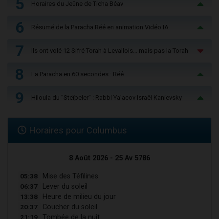
5
Horaires du Jeûne de Ticha Béav
6
Résumé de la Paracha Réé en animation Vidéo IA
7
Ils ont volé 12 Sifré Torah à Levallois… mais pas la Torah
8
La Paracha en 60 secondes : Réé
9
Hiloula du "Steïpeler" : Rabbi Ya’acov Israël Kanievsky
Horaires pour Columbus
8 Août 2026 - 25 Av 5786
05:38
Mise des Téfilines
06:37
Lever du soleil
13:38
Heure de milieu du jour
20:37
Coucher du soleil
21:19
Tombée de la nuit