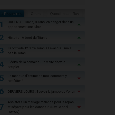
+ Populaires
Cours
Questions au Rav
1
URGENCE - Diane, 80 ans, en danger dans un
appartement insalubre
2
Histoire - À bord du Titanic
3
Ils ont volé 12 Sifré Torah à Levallois… mais
pas la Torah
4
L'édito de la semaine - En visite chez le
Steipler
5
Je manque d'estime de moi, comment y
remédier ?
6
DERNIERS JOURS : Sauvez la jambe de Yohan
Assister à un mariage mélangé pour le repas
7
et séparé pour les danses ?! (Rav Gabriel
DAYAN)