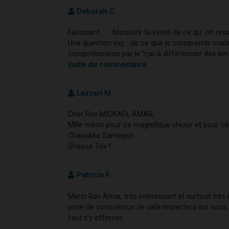
Deborah C.
Fascinant ..... découvrir la vérité de ce qu' on res
Une question svp : de ce que je comprends maîtriser son נפש c est par la maîtrise IN
suite du commentaire
Lazzari M.
Cher Rav MICKAËL AMAR,
Mille merci pour ce magnifique shiour et pour ce
Chanukka Sameach
Shavua Tov !
Patricia F.
Merci Rav Amar, très intéressant et surtout tr
prise de conscience de cela impactera sur nous 
faut s'y efforcer.