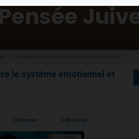
sion radio : Visions de grandeur n°104 : Le Chabbath et le Birkat Hamazone à 
 viennent de demander une bénédiction
de donner son Maasser
49 places pour étudier en groupe sur Zoom
 donner son Maasser
ve
La séparation entre le système émotionnel et le Nefech
tre le système émotionnel et
Envoyer
WhatsApp