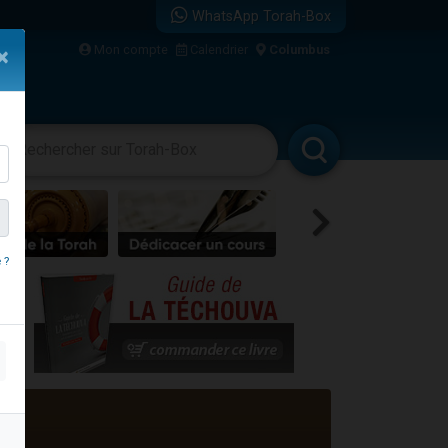
WhatsApp Torah-Box
Mon compte
Calendrier
Columbus
×
re
vertissements
Livres
Rabbanim
 ?