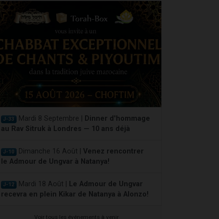
Mardi 8 Septembre |
Dinner d'hommage
J-33
au Rav Sitruk à Londres — 10 ans déjà
Dimanche 16 Août |
Venez rencontrer
J-10
le Admour de Ungvar à Natanya!
Mardi 18 Août |
Le Admour de Ungvar
J-12
recevra en plein Kikar de Natanya à Alonzo!
Voir tous les événements à venir