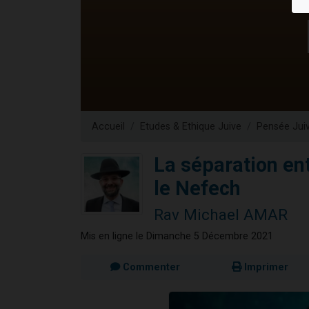
Nouvelle émis
61 personnes
Ariel vient 
Il reste 
Eva vient de
Accueil
Etudes & Ethique Juive
Pensée Jui
La séparation en
le Nefech
Rav Michael AMAR
Mis en ligne le Dimanche 5 Décembre 2021
Commenter
Imprimer