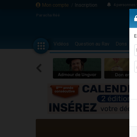
Mon compte
/
Inscription
4 personnes 
3 personnes 
Paracha Réé
Odaya vient 
3 personn
E
3 personn
Vidéos
Question au Rav
Dons
F
13 personnes
2 personnes 
30 perso
Il reste 
12 nouve
3 personnes 
2 personnes 
3 personnes 
2 nouvel
8 personn