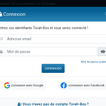
viennent de nous rejoindre sur WhatsApp
viennent de nous rejoindre sur WhatsApp
Connexion
de donner son Maasser
es viennent de faire un don pour 5 jours de vacances aux Orphelins
ntrez vos identifiants Torah-Box et vous serez connecté !
es viennent de faire un don pour Diane, 80 ans, dans un appartement insalub
emmes
Enfants
Etude sur Texte
Musique
Paracha
Di
 viennent de demander une bénédiction
viennent de nous rejoindre sur WhatsApp
nnes viennent de faire un don pour Sauvez la jambe de Yohan
49 places pour étudier en groupe sur Zoom
Mot de passe oublié
lles musiques dans Torah-Box Music
viennent de nous rejoindre sur WhatsApp
viennent de nous rejoindre sur WhatsApp
connexion avec Google
connexion avec Facebook
viennent de nous rejoindre sur WhatsApp
les musiques dans Torah-Box Music
es viennent de faire un don pour Tsédaka : pauvres d'Israel
Vous n'avez pas de compte Torah-Box ?