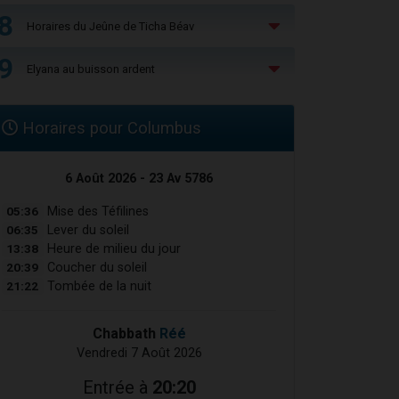
8
Horaires du Jeûne de Ticha Béav
9
Elyana au buisson ardent
Horaires pour Columbus
6 Août 2026 - 23 Av 5786
05:36
Mise des Téfilines
06:35
Lever du soleil
13:38
Heure de milieu du jour
20:39
Coucher du soleil
21:22
Tombée de la nuit
Chabbath
Réé
Vendredi 7 Août 2026
Entrée à
20:20