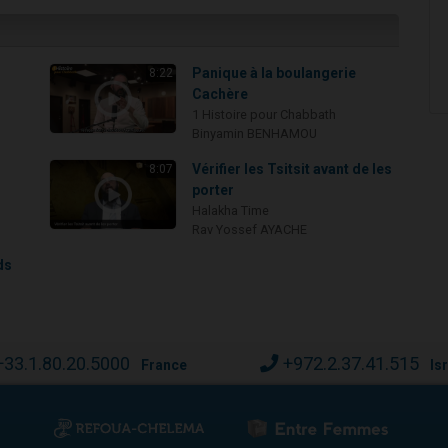
Panique à la boulangerie
8:22
Cachère
1 Histoire pour Chabbath
Binyamin BENHAMOU
i
Vérifier les Tsitsit avant de les
8:07
porter
Halakha Time
Rav Yossef AYACHE
ds
+33.1.80.20.5000
+972.2.37.41.515
France
Is