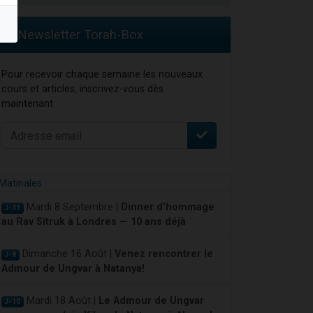
Newsletter Torah-Box
Pour recevoir chaque semaine les nouveaux
cours et articles, inscrivez-vous dès
maintenant :
Mardi 8 Septembre |
Dinner d'hommage
J-31
au Rav Sitruk à Londres — 10 ans déjà
Dimanche 16 Août |
Venez rencontrer le
J-8
Admour de Ungvar à Natanya!
Mardi 18 Août |
Le Admour de Ungvar
J-10