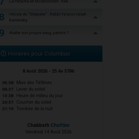
7
La Paracha en 60 secondes : Réé
8
Hiloula du "Steïpeler" : Rabbi Ya’acov Israël
Kanievsky
9
Avaler son propre sang, permis ?
Horaires pour Columbus
8 Août 2026 - 25 Av 5786
05:38
Mise des Téfilines
06:37
Lever du soleil
13:38
Heure de milieu du jour
20:37
Coucher du soleil
21:19
Tombée de la nuit
Chabbath
Choftim
Vendredi 14 Août 2026