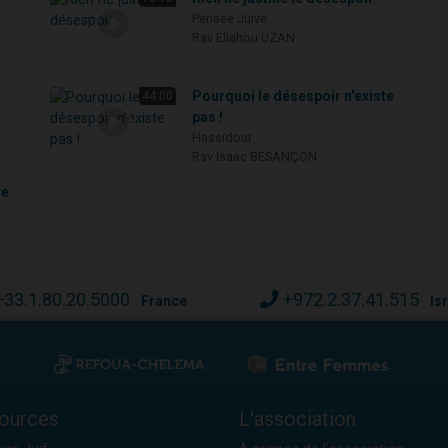
Pensée Juive
Rav Eliahou UZAN
Pourquoi le désespoir n'existe
44:00
pas !
Hassidout
Rav Isaac BESANÇON
le
+33.1.80.20.5000
+972.2.37.41.515
France
Is
ources
L'association