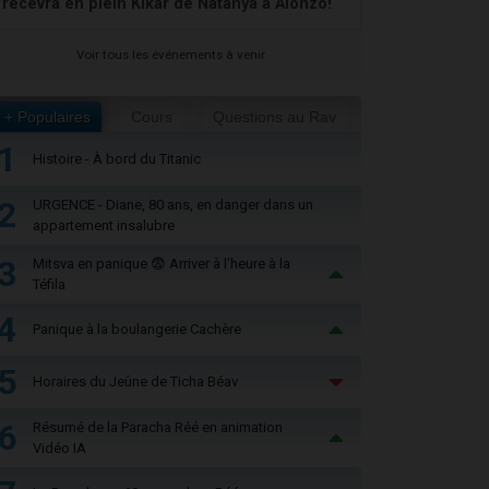
recevra en plein Kikar de Natanya à Alonzo!
Voir tous les événements à venir
+ Populaires
Cours
Questions au Rav
1
Histoire - À bord du Titanic
2
URGENCE - Diane, 80 ans, en danger dans un
appartement insalubre
3
Mitsva en panique 😨 Arriver à l'heure à la
Téfila
4
Panique à la boulangerie Cachère
5
Horaires du Jeûne de Ticha Béav
6
Résumé de la Paracha Réé en animation
Vidéo IA