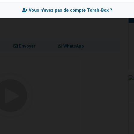
 viennent de demander une bénédiction
iste pas !?!
Vous n'avez pas de compte Torah-Box ?
nnes viennent de faire un don pour Sauvez la jambe de Yohan
49 places pour étudier en groupe sur Zoom
lles musiques dans Torah-Box Music
 viennent de demander une bénédiction
Envoyer
WhatsApp