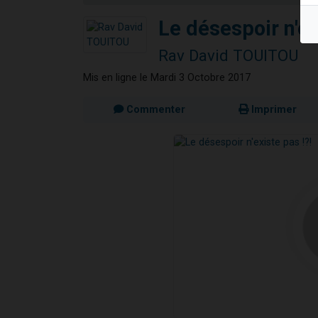
13 personnes
Le désespoir n'ex
30 perso
Rav David TOUITOU
Il reste 
12 nouve
Mis en ligne le Mardi 3 Octobre 2017
29 personnes
Commenter
Imprimer