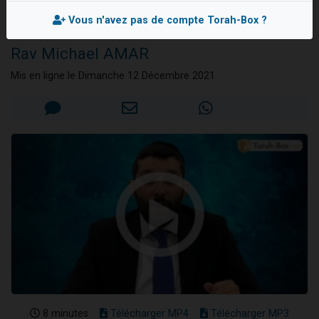
une prise de
13 personnes viennent de demander une bénédiction
conscience
Vous n'avez pas de compte Torah-Box ?
30 personnes viennent de faire un don pour Sauvez la jambe de Yohan
Rav Michael AMAR
Il reste 49 places pour étudier en groupe sur Zoom
Mis en ligne le Dimanche 12 Décembre 2021
12 nouvelles musiques dans Torah-Box Music
29 personnes viennent de demander une bénédiction
8 minutes
Télécharger MP4
Télécharger MP3