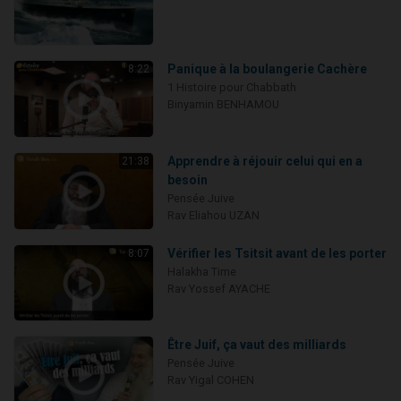
Panique à la boulangerie Cachère
8:22
1 Histoire pour Chabbath
Binyamin BENHAMOU
Apprendre à réjouir celui qui en a
21:38
besoin
Pensée Juive
Rav Eliahou UZAN
Vérifier les Tsitsit avant de les porter
8:07
Halakha Time
Rav Yossef AYACHE
Être Juif, ça vaut des milliards
Pensée Juive
Rav Yigal COHEN