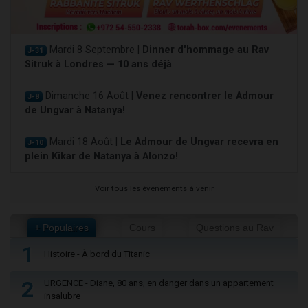
Mardi 8 Septembre |
Dinner d'hommage au Rav
J-31
Sitruk à Londres — 10 ans déjà
Dimanche 16 Août |
Venez rencontrer le Admour
J-8
de Ungvar à Natanya!
Mardi 18 Août |
Le Admour de Ungvar recevra en
J-10
plein Kikar de Natanya à Alonzo!
Voir tous les événements à venir
+ Populaires
Cours
Questions au Rav
1
Histoire - À bord du Titanic
2
URGENCE - Diane, 80 ans, en danger dans un appartement
insalubre