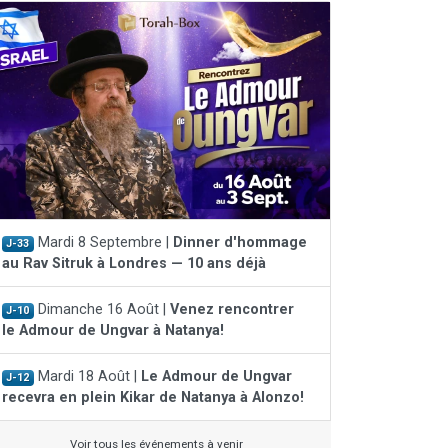
Mardi 8 Septembre |
Dinner d'hommage
J-33
au Rav Sitruk à Londres — 10 ans déjà
Dimanche 16 Août |
Venez rencontrer
J-10
le Admour de Ungvar à Natanya!
Mardi 18 Août |
Le Admour de Ungvar
J-12
recevra en plein Kikar de Natanya à Alonzo!
Voir tous les événements à venir