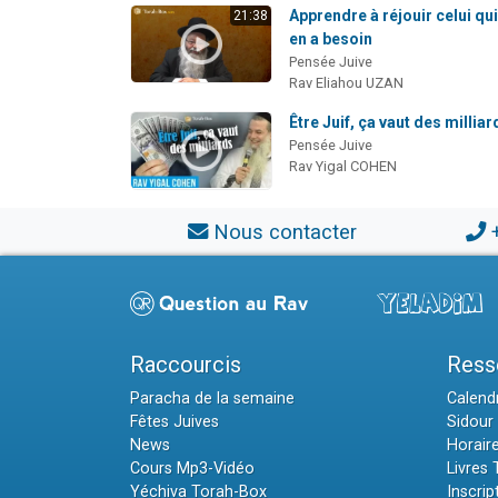
Apprendre à réjouir celui qu
21:38
en a besoin
Pensée Juive
Rav Eliahou UZAN
Être Juif, ça vaut des milliar
Pensée Juive
Rav Yigal COHEN
Nous contacter
Raccourcis
Ress
Paracha de la semaine
Calendr
Fêtes Juives
Sidour 
News
Horair
Cours Mp3-Vidéo
Livres
Yéchiva Torah-Box
Inscrip