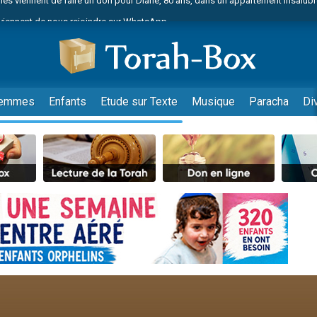
viennent de nous rejoindre sur WhatsApp
 viennent de demander une bénédiction
nnes viennent de faire un don pour Sauvez la jambe de Yohan
49 places pour étudier en groupe sur Zoom
lles musiques dans Torah-Box Music
emmes
Enfants
Etude sur Texte
Musique
Paracha
Di
viennent de nous rejoindre sur WhatsApp
viennent de nous rejoindre sur WhatsApp
les musiques dans Torah-Box Music
viennent de nous rejoindre sur WhatsApp
es viennent de faire un don pour Tsédaka : pauvres d'Israel
sion radio : Visions de grandeur n°104 : Le Chabbath et le Birkat Hamazone à 
 viennent de demander une bénédiction
49 places pour étudier en groupe sur Zoom
de donner son Maasser
ent de donner son Maasser