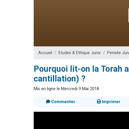
4 personnes 
3 personnes 
Odaya vient 
3 personn
3 personn
Accueil
Etudes & Ethique Juive
Pensée Jui
Pourquoi lit-on la Torah
cantillation) ?
Mis en ligne le Mercredi 9 Mai 2018
Commenter
Imprimer