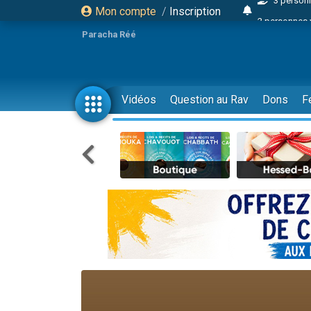
Mon compte
/
Inscription
2 personnes 
13 personnes
Paracha Réé
30 perso
Il reste 
12 nouve
Vidéos
Question au Rav
Dons
F
3 personnes 
2 personnes 
2 nouvel
3 personnes 
8 personn
Nouvelle émis
61 personnes
Il reste 
Ariel vient 
Nathaniel vi