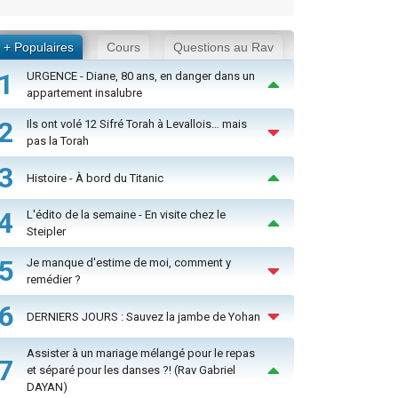
+ Populaires
Cours
Questions au Rav
1
URGENCE - Diane, 80 ans, en danger dans un
appartement insalubre
2
Ils ont volé 12 Sifré Torah à Levallois… mais
pas la Torah
3
Histoire - À bord du Titanic
4
L'édito de la semaine - En visite chez le
Steipler
5
Je manque d'estime de moi, comment y
remédier ?
6
DERNIERS JOURS : Sauvez la jambe de Yohan
Assister à un mariage mélangé pour le repas
7
et séparé pour les danses ?! (Rav Gabriel
DAYAN)