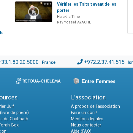
i
Vérifier les Tsitsit avant de les
8:07
porter
Halakha Time
Rav Yossef AYACHE
ds
+33.1.80.20.5000
+972.2.37.41.515
France
Is
ources
L'association
ier Juif
A propos de l'association
(livre de prière)
Faire un don !
es de Chabbath
Mentions légales
 Torah-Box
Nous contacter
tion
Aide (FAQ)