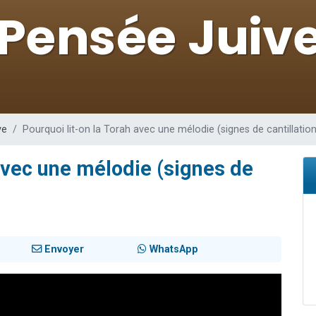
viennent de nous rejoindre sur WhatsApp
viennent de nous rejoindre sur WhatsApp
de donner son Maasser
es viennent de faire un don pour 5 jours de vacances aux Orphelins
es viennent de faire un don pour Diane, 80 ans, dans un appartement insalub
ve
Pourquoi lit-on la Torah avec une mélodie (signes de cantillation
 avec une mélodie (signes de
Envoyer
WhatsApp