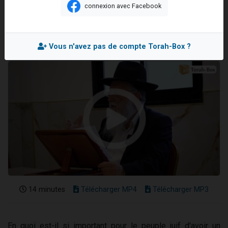
Rav Yossef BENTATA
connexion avec Facebook
Nouvelle émission radio : Visions de grandeur n°104 : Le Chabbath et le Birkat Hamazone à travers le temps
Mis en ligne le Lundi 6 Juillet 2026
61 personnes viennent de demander une bénédiction
Ariel vient de donner son Maasser
Vous n'avez pas de compte Torah-Box ?
Il reste 49 places pour étudier en groupe sur Zoom
Eva vient de donner son Maasser
14 minutes
Télécharger MP4
Télécharger MP3
En quoi est-il si important pour le peuple juif d'avoir un