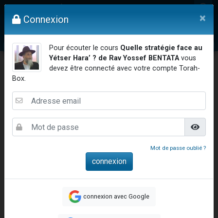
4 personnes viennent de nous rejoindre sur WhatsApp
Mon compte
×
Connexion
3 personnes viennent de nous rejoindre sur WhatsApp
Odaya vient de donner son Maasser
Vidéos
Question au Rav
Dons
Femmes
Enfants
Etude sur 
Pour écouter le cours
Quelle stratégie face au
3 personnes viennent de faire un don pour 5 jours de vacances aux Orphelins
Yétser Hara’ ? de Rav Yossef BENTATA
vous
3 personnes viennent de faire un don pour Diane, 80 ans, dans un appartement insalubre
devez être connecté avec votre compte Torah-
Box.
13 personnes viennent de demander une bénédiction
2 personnes viennent de nous rejoindre sur WhatsApp
30 personnes viennent de faire un don pour Sauvez la jambe de Yohan
Il reste 49 places pour étudier en groupe sur Zoom
12 nouvelles musiques dans Torah-Box Music
Mot de passe oublié ?
3 personnes viennent de nous rejoindre sur WhatsApp
Accueil
Etudes & Ethique Juive
Pensée Juive
Quelle stratégie face au Yétser Hara’ ?
2 personnes viennent de nous rejoindre sur WhatsApp
Quelle stratégie face
3 personnes viennent de nous rejoindre sur WhatsApp
connexion avec Google
2 nouvelles musiques dans Torah-Box Music
au Yétser Hara’ ?
8 personnes viennent de faire un don pour Tsédaka : pauvres d'Israel