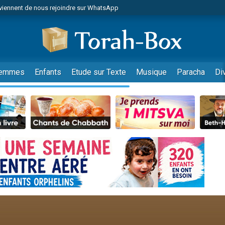
viennent de nous rejoindre sur WhatsApp
es viennent de faire un don pour Reloger Rivka, 6 enfants, victime de violences
es viennent de faire un don pour 1 Journée de Vacances Pour les Enfants
 viennent de demander une bénédiction
viennent de nous rejoindre sur WhatsApp
emmes
Enfants
Etude sur Texte
Musique
Paracha
Di
49 places pour étudier en groupe sur Zoom
nes viennent de faire un don pour Diane, 80 ans, dans un appartement insalu
 donner son Maasser
viennent de nous rejoindre sur WhatsApp
viennent de nous rejoindre sur WhatsApp
es viennent de faire un don pour 5 jours de vacances aux Orphelins
de donner son Maasser
 viennent de demander une bénédiction
viennent de nous rejoindre sur WhatsApp
nnes viennent de faire un don pour Sauvez la jambe de Yohan