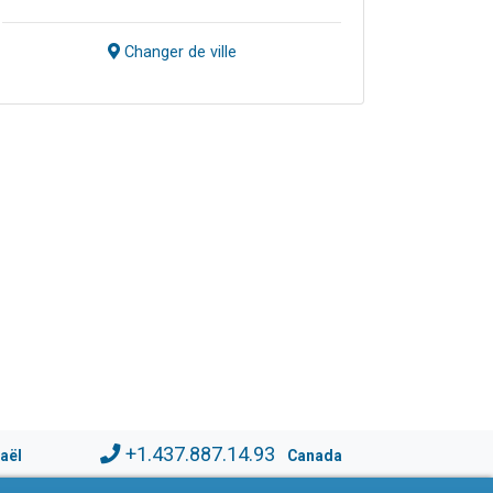
Changer de ville
+1.437.887.14.93
raël
Canada