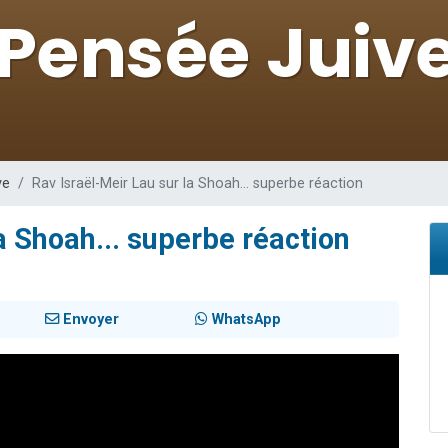
49 places pour étudier en groupe sur Zoom
lles musiques dans Torah-Box Music
viennent de nous rejoindre sur WhatsApp
viennent de nous rejoindre sur WhatsApp
viennent de nous rejoindre sur WhatsApp
ve
Rav Israël-Meir Lau sur la Shoah... superbe réaction
a Shoah... superbe réaction
Envoyer
WhatsApp