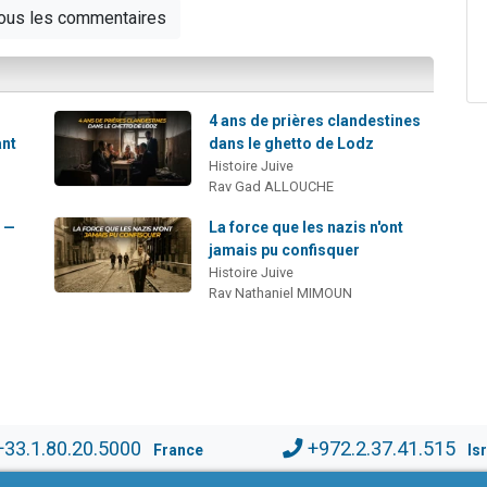
tous les commentaires
4 ans de prières clandestines
ant
dans le ghetto de Lodz
Histoire Juive
Rav Gad ALLOUCHE
e —
La force que les nazis n'ont
jamais pu confisquer
Histoire Juive
Rav Nathaniel MIMOUN
+33.1.80.20.5000
+972.2.37.41.515
France
Is