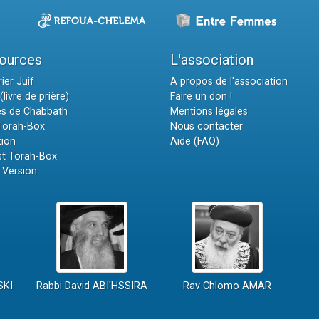
ources
L'association
ier Juif
A propos de l'association
(livre de prière)
Faire un don !
es de Chabbath
Mentions légales
 Torah-Box
Nous contacter
tion
Aide (FAQ)
t Torah-Box
 Version
SKI
Rabbi David ABI'HSSIRA
Rav Chlomo AMAR