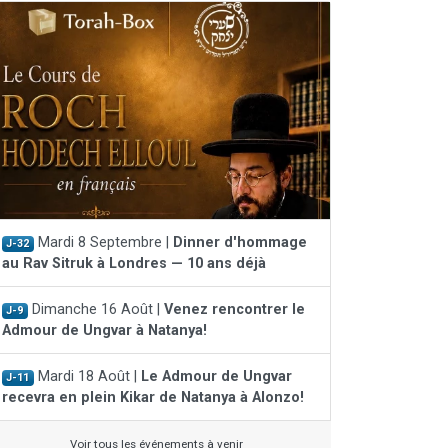
Mardi 8 Septembre |
Dinner d'hommage
J-32
au Rav Sitruk à Londres — 10 ans déjà
Dimanche 16 Août |
Venez rencontrer le
J-9
Admour de Ungvar à Natanya!
Mardi 18 Août |
Le Admour de Ungvar
J-11
recevra en plein Kikar de Natanya à Alonzo!
Voir tous les événements à venir