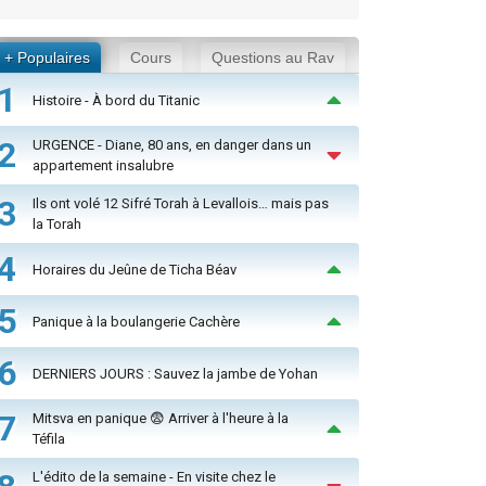
+ Populaires
Cours
Questions au Rav
1
Histoire - À bord du Titanic
2
URGENCE - Diane, 80 ans, en danger dans un
appartement insalubre
3
Ils ont volé 12 Sifré Torah à Levallois… mais pas
la Torah
4
Horaires du Jeûne de Ticha Béav
5
Panique à la boulangerie Cachère
6
DERNIERS JOURS : Sauvez la jambe de Yohan
7
Mitsva en panique 😨 Arriver à l'heure à la
Téfila
L'édito de la semaine - En visite chez le