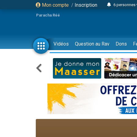
Mon compte
/
Inscription
6 personnes 
4 personn
Paracha Réé
2 personn
17 personnes
4 personnes 
Vidéos
Question au Rav
Dons
F
Il reste 
23 person
Eva vient de
4 personnes 
3 personnes 
3 personn
Odaya vient 
13 personnes
2 personnes 
30 perso