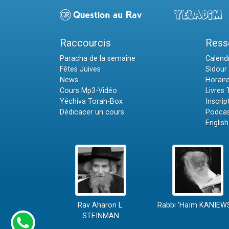
Raccourcis
Ress
Paracha de la semaine
Calendr
Fêtes Juives
Sidour 
News
Horair
Cours Mp3-Vidéo
Livres
Yéchiva Torah-Box
Inscrip
Dédicacer un cours
Podcas
English
Rav Aharon L.
Rabbi 'Haïm KANIEW
STEINMAN