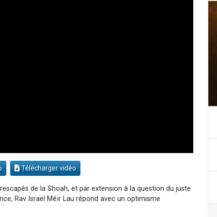
o
Télécharger vidéo
 rescapés de la Shoah, et par extension à la question du juste
rence, Rav Israël Méïr Lau répond avec un optimisme