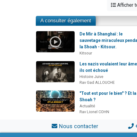
Afficher 
A consulter également
De Mir à Shanghaï : le
sauvetage miraculeux pend
la Shoah - Kitsour.
Kitsour
Les nazis voulaient leur âm
ils ont échoué
Histoire Juive
Rav Gad ALLOUCHE
"Tout est pour le bien" ? Et la
Shoah ?
Actualité
Rav Lionel COHN
Nous contacter