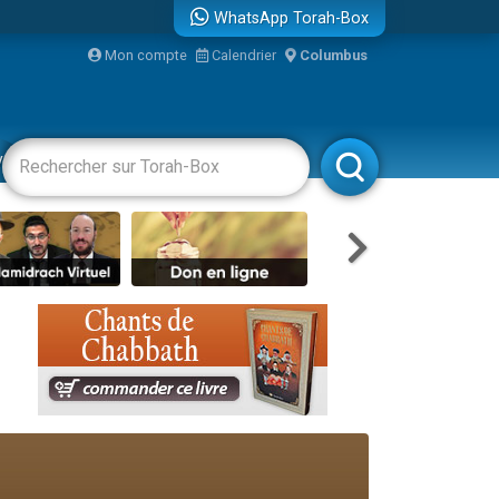
WhatsApp Torah-Box
...
Mon compte
Calendrier
Columbus
vertissements
Livres
Rabbanim
bre