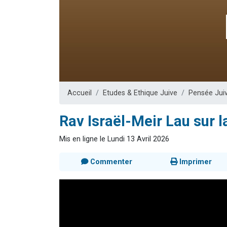
Il reste 
12 nouve
3 personnes 
2 personnes 
2 personnes 
Accueil
Etudes & Ethique Juive
Pensée Jui
Rav Israël-Meir Lau sur l
Mis en ligne le Lundi 13 Avril 2026
Commenter
Imprimer