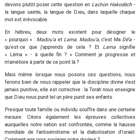
devons plutôt poser cette question en
Lachon Hakodèch
-
la langue sainte, la langue de D.ieu, dans laquelle chaque
mot est irrévocable.
En hébreu, deux mots existent pour désigner le
« pourquoi » :
Madou’a
et
Lama
.
Madou’a
, c’est Ma
Dé’a
-
qu’est-ce que j’apprends de cela ? Et
Lama
signifie
« Léma » - à quelle fin ? » Comment je progresse et
m’améliore à partir de ce point là ?
Mais même lorsque nous posons ces questions, nous
ferions bien de nous rappeler que la discipline divine n’est
jamais punitive, elle est corrective : la Torah nous enseigne
que D.ieu nous punit tel un père punit ses enfants.
Presque toute famille ou individu souffre dans une certaine
mesure. Citons également les épreuves collectives
auxquelles notre nation est confrontée, comme la hausse
mondiale de l’antisémitisme et la diabolisation d’Israël.
Comment agir pour soulager notre douleur ?