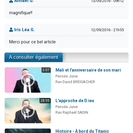
Annael G.
13/09/2016 - 09h12
magnifique!!
Iris Léa G.
12/09/2016 - 21h55
Merci pour ce bel article
A consulter également
Mali et l'anniversaire de son mari
5:07
Pensée Juive
Rav David BREISACHER
L'approche de D.ieu
28:55
Pensée Juive
Rav Raphaël SADIN
Histoire - À bord du Titanic