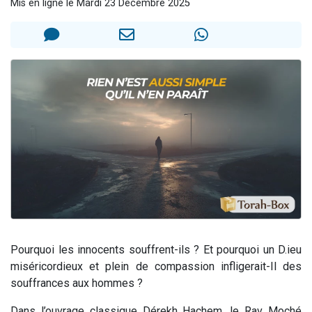
Mis en ligne le Mardi 23 Décembre 2025
2 personnes viennent de nous rejoindre sur WhatsApp
13 personnes viennent de demander une bénédiction
Il reste 49 places pour étudier en groupe sur Zoom
12 nouvelles musiques dans Torah-Box Music
2 personnes viennent de nous rejoindre sur WhatsApp
Pourquoi les innocents souffrent-ils ? Et pourquoi un D.ieu
miséricordieux et plein de compassion infligerait-Il des
souffrances aux hommes ?
Dans l’ouvrage classique Dérekh Hachem, le Rav Moché