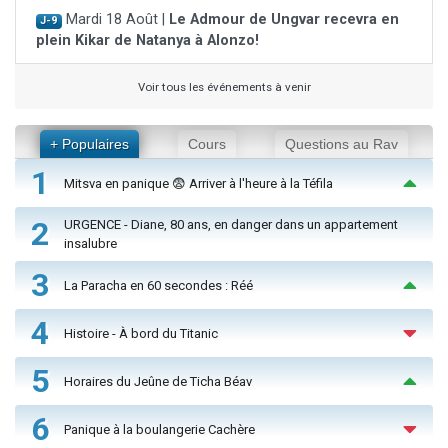
Mardi 18 Août |
Le Admour de Ungvar recevra en
J-9
plein Kikar de Natanya à Alonzo!
Voir tous les événements à venir
+ Populaires
Cours
Questions au Rav
1
Mitsva en panique 😨 Arriver à l'heure à la Téfila
2
URGENCE - Diane, 80 ans, en danger dans un appartement
insalubre
3
La Paracha en 60 secondes : Réé
4
Histoire - À bord du Titanic
5
Horaires du Jeûne de Ticha Béav
6
Panique à la boulangerie Cachère