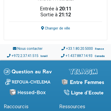
Entrée à
20:11
Sortie à
21:12
Changer de ville
Nous contacter
+33.1.80.20.5000
France
+972.2.37.41.515
+1.437.887.14.93
Israël
Canada
Raccourcis
Ressources