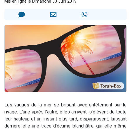
Mis en ligne le Dimanche 30 Juin 2019
3 personnes viennent de nous rejoindre sur WhatsApp
2 personnes viennent de nous rejoindre sur WhatsApp
3 personnes viennent de nous rejoindre sur WhatsApp
2 nouvelles musiques dans Torah-Box Music
4 personnes viennent de faire un don pour Reloger Rivka, 6 enfants, victime de violences...
Les vagues de la mer se brisent avec entêtement sur le
rivage. L’une après l’autre, elles arrivent, s’élèvent de toute
leur hauteur, et un instant plus tard, disparaissent, laissant
derrière elle une trace d’écume blanchâtre, qui elle-même