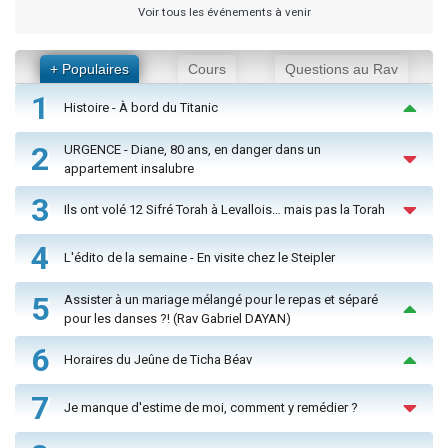
Voir tous les événements à venir
+ Populaires
Cours
Questions au Rav
1
Histoire - À bord du Titanic
2
URGENCE - Diane, 80 ans, en danger dans un
appartement insalubre
3
Ils ont volé 12 Sifré Torah à Levallois… mais pas la Torah
4
L'édito de la semaine - En visite chez le Steipler
5
Assister à un mariage mélangé pour le repas et séparé
pour les danses ?! (Rav Gabriel DAYAN)
6
Horaires du Jeûne de Ticha Béav
7
Je manque d'estime de moi, comment y remédier ?