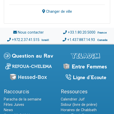
Changer de ville
Nous contacter
+33.1.80.20.5000
France
+972.2.37.41.515
+1.437.887.14.93
Israël
Canada
Raccourcis
Ressources
Paracha de la semaine
Calendrier Juif
Fêtes Juives
Sidour (livre de prière)
News
Horaires de Chabbath