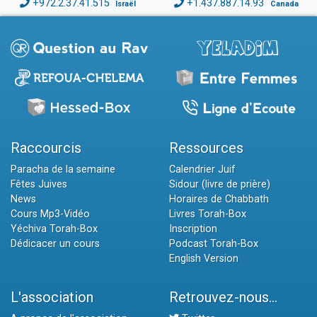
+972.2.37.41.515
+1.437.887.14.93
Israël
Canada
Raccourcis
Ressources
Paracha de la semaine
Calendrier Juif
Fêtes Juives
Sidour (livre de prière)
News
Horaires de Chabbath
Cours Mp3-Vidéo
Livres Torah-Box
Yéchiva Torah-Box
Inscription
Dédicacer un cours
Podcast Torah-Box
English Version
L'association
Retrouvez-nous...