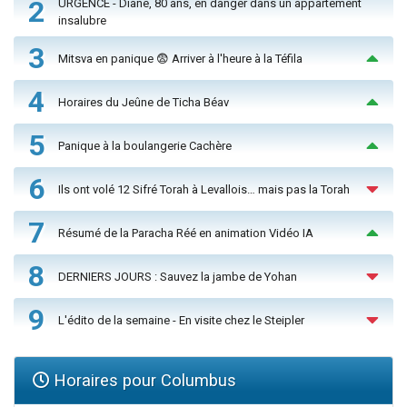
2
URGENCE - Diane, 80 ans, en danger dans un appartement
insalubre
3
Mitsva en panique 😨 Arriver à l'heure à la Téfila
4
Horaires du Jeûne de Ticha Béav
5
Panique à la boulangerie Cachère
6
Ils ont volé 12 Sifré Torah à Levallois… mais pas la Torah
7
Résumé de la Paracha Réé en animation Vidéo IA
8
DERNIERS JOURS : Sauvez la jambe de Yohan
9
L'édito de la semaine - En visite chez le Steipler
Horaires pour Columbus