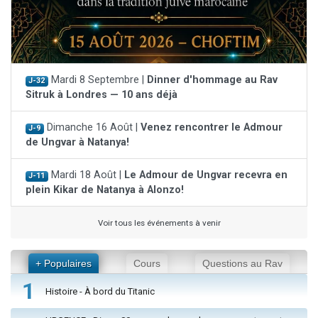
Mardi 8 Septembre |
Dinner d'hommage au Rav
J-32
Sitruk à Londres — 10 ans déjà
Dimanche 16 Août |
Venez rencontrer le Admour
J-9
de Ungvar à Natanya!
Mardi 18 Août |
Le Admour de Ungvar recevra en
J-11
plein Kikar de Natanya à Alonzo!
Voir tous les événements à venir
+ Populaires
Cours
Questions au Rav
1
Histoire - À bord du Titanic