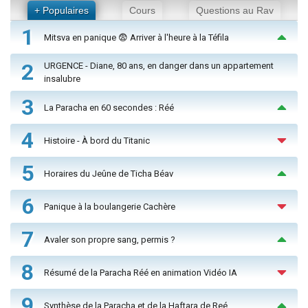
+ Populaires
Cours
Questions au Rav
1
Mitsva en panique 😨 Arriver à l'heure à la Téfila
2
URGENCE - Diane, 80 ans, en danger dans un appartement
insalubre
3
La Paracha en 60 secondes : Réé
4
Histoire - À bord du Titanic
5
Horaires du Jeûne de Ticha Béav
6
Panique à la boulangerie Cachère
7
Avaler son propre sang, permis ?
8
Résumé de la Paracha Réé en animation Vidéo IA
9
Synthèse de la Paracha et de la Haftara de Reé