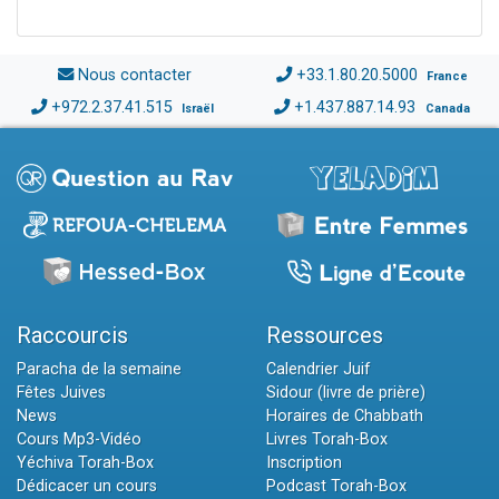
Nous contacter
+33.1.80.20.5000
France
+972.2.37.41.515
+1.437.887.14.93
Israël
Canada
Raccourcis
Ressources
Paracha de la semaine
Calendrier Juif
Fêtes Juives
Sidour (livre de prière)
News
Horaires de Chabbath
Cours Mp3-Vidéo
Livres Torah-Box
Yéchiva Torah-Box
Inscription
Dédicacer un cours
Podcast Torah-Box