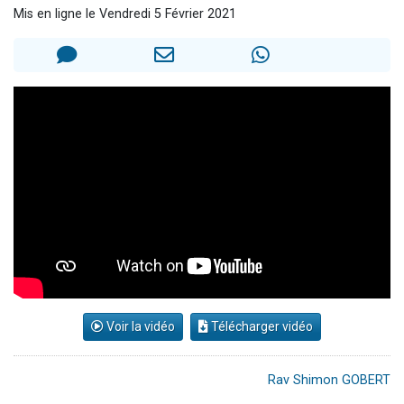
Mis en ligne le Vendredi 5 Février 2021
2 personnes viennent de nous rejoindre sur WhatsApp
13 personnes viennent de demander une bénédiction
Il reste 49 places pour étudier en groupe sur Zoom
12 nouvelles musiques dans Torah-Box Music
2 personnes viennent de nous rejoindre sur WhatsApp
Voir la vidéo
Télécharger vidéo
Rav Shimon GOBERT