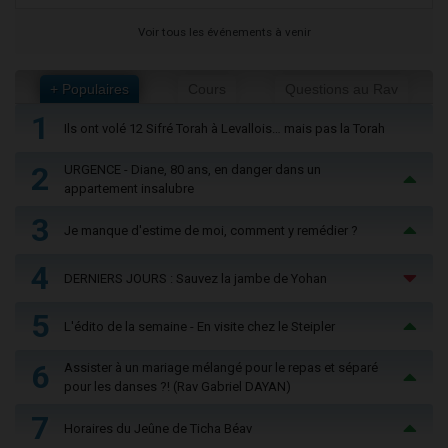
Voir tous les événements à venir
+ Populaires
Cours
Questions au Rav
1
Ils ont volé 12 Sifré Torah à Levallois… mais pas la Torah
2
URGENCE - Diane, 80 ans, en danger dans un
appartement insalubre
3
Je manque d'estime de moi, comment y remédier ?
4
DERNIERS JOURS : Sauvez la jambe de Yohan
5
L'édito de la semaine - En visite chez le Steipler
6
Assister à un mariage mélangé pour le repas et séparé
pour les danses ?! (Rav Gabriel DAYAN)
7
Horaires du Jeûne de Ticha Béav