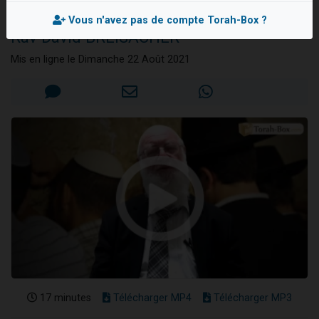
Téchouva
Dovan vient de donner son Maasser
Vous n'avez pas de compte Torah-Box ?
Rav David BREISACHER
2 personnes viennent de nous rejoindre sur WhatsApp
2 personnes viennent de nous rejoindre sur WhatsApp
Mis en ligne le Dimanche 22 Août 2021
Malgorzata vient de donner son Maasser
3 personnes viennent de nous rejoindre sur WhatsApp
17 minutes
Télécharger MP4
Télécharger MP3