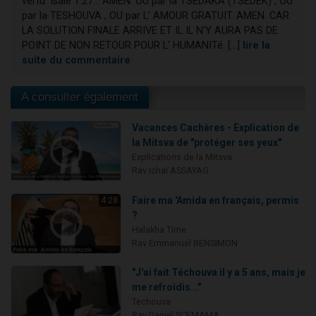
vertu. Isaie 1:27... AMEN. OU par la TSEDAKA (TSEDEK) , OU
par la TESHOUVA , OU par L' AMOUR GRATUIT. AMEN. CAR
LA SOLUTION FINALE ARRIVE ET IL IL N'Y AURA PAS DE
POINT DE NON RETOUR POUR L' HUMANITé. [...]
lire la
suite du commentaire
A consulter également
Vacances Cachères - Explication de
la Mitsva de "protéger ses yeux"
Explications de la Mitsva
Rav Ichaï ASSAYAG
Faire ma 'Amida en français, permis
4:28
?
Halakha Time
Rav Emmanuel BENSIMON
"J'ai fait Téchouva il y a 5 ans, mais je
me refroidis..."
Techouva
Rav Daniel SCEMAMA