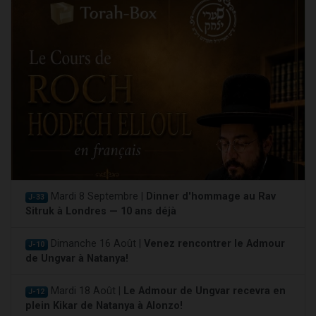
Mardi 8 Septembre |
Dinner d'hommage au Rav
J-33
Sitruk à Londres — 10 ans déjà
Dimanche 16 Août |
Venez rencontrer le Admour
J-10
de Ungvar à Natanya!
Mardi 18 Août |
Le Admour de Ungvar recevra en
J-12
plein Kikar de Natanya à Alonzo!