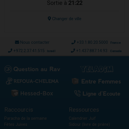
Sortie à
21:22
Changer de ville
Nous contacter
+33.1.80.20.5000
France
+972.2.37.41.515
+1.437.887.14.93
Israël
Canada
Raccourcis
Ressources
Paracha de la semaine
Calendrier Juif
Fêtes Juives
Sidour (livre de prière)