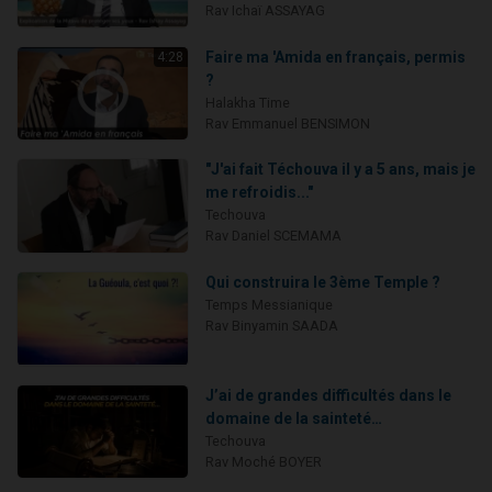
Rav Ichaï ASSAYAG
Faire ma 'Amida en français, permis
4:28
?
Halakha Time
Rav Emmanuel BENSIMON
"J'ai fait Téchouva il y a 5 ans, mais je
me refroidis..."
Techouva
Rav Daniel SCEMAMA
Qui construira le 3ème Temple ?
Temps Messianique
Rav Binyamin SAADA
J’ai de grandes difficultés dans le
domaine de la sainteté…
Techouva
Rav Moché BOYER