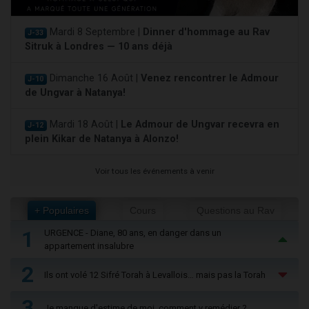
Mardi 8 Septembre |
Dinner d'hommage au Rav
J-33
Sitruk à Londres — 10 ans déjà
Dimanche 16 Août |
Venez rencontrer le Admour
J-10
de Ungvar à Natanya!
Mardi 18 Août |
Le Admour de Ungvar recevra en
J-12
plein Kikar de Natanya à Alonzo!
Voir tous les événements à venir
+ Populaires
Cours
Questions au Rav
1
URGENCE - Diane, 80 ans, en danger dans un
appartement insalubre
2
Ils ont volé 12 Sifré Torah à Levallois… mais pas la Torah
3
Je manque d'estime de moi, comment y remédier ?