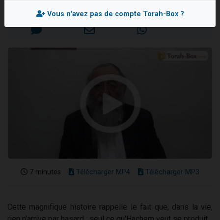
Mis en ligne le Dimanche 12 Janvier 2025
Ariel vient de donner son Maasser
Vous n'avez pas de compte Torah-Box ?
Il reste 49 places pour étudier en groupe sur Zoom
Nathaniel vient de donner son Maasser
6 personnes viennent de faire un don pour 5 enfants déjà orphelins risquent de perdre leur maman
3 personnes viennent de nous rejoindre sur WhatsApp
7 minutes
Télécharger MP4
Télécharger MP3
Cette magnifique histoire rappelle le fait que, dans la vie,
rien n'arrive par hasard ; seul ce qu'Hachem veut se produit.