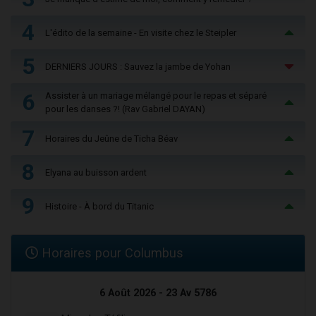
4
L'édito de la semaine - En visite chez le Steipler
5
DERNIERS JOURS : Sauvez la jambe de Yohan
6
Assister à un mariage mélangé pour le repas et séparé
pour les danses ?! (Rav Gabriel DAYAN)
7
Horaires du Jeûne de Ticha Béav
8
Elyana au buisson ardent
9
Histoire - À bord du Titanic
Horaires pour Columbus
6 Août 2026 - 23 Av 5786