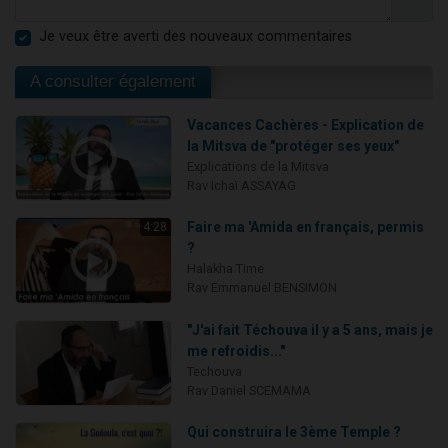
Je veux être averti des nouveaux commentaires
A consulter également
Vacances Cachères - Explication de
la Mitsva de "protéger ses yeux"
Explications de la Mitsva
Rav Ichaï ASSAYAG
Faire ma 'Amida en français, permis
4:28
?
Halakha Time
Rav Emmanuel BENSIMON
"J'ai fait Téchouva il y a 5 ans, mais je
me refroidis..."
Techouva
Rav Daniel SCEMAMA
Qui construira le 3ème Temple ?