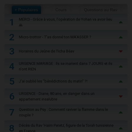
+ Populaires
Cours
Questions au Rav
1
MERCI - Grâce à vous, l'opération de Yohan va avoir lieu
🙏
2
Micro-trottoir - T'as donné ton MA’ASSER ?
3
Horaires du Jeûne de Ticha Béav
4
URGENCE MARIAGE : Ils se marient dans 7 JOURS et ils
n'ont RIEN
5
J'ai oublié les "bénédictions du matin" ?!
6
URGENCE - Diane, 80 ans, en danger dans un
appartement insalubre
7
Question au Psy : Comment raviver la flamme dans le
couple ?
8
Décès du Rav ‘Haïm Peretz, figure de la Torah tunisienne
en France