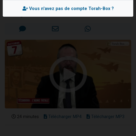
Rav Avner ITTAH
6 personnes viennent de nous rejoindre sur WhatsApp
Vous n'avez pas de compte Torah-Box ?
4 personnes viennent de faire un don pour Reloger Rivka, 6 enfants, victime de violences...
Mis en ligne le Lundi 7 Octobre 2024
2 personnes viennent de faire un don pour 1 Journée de Vacances Pour les Enfants
4 personnes viennent de nous rejoindre sur WhatsApp
3 nouvelles musiques dans Torah-Box Music
24 minutes
Télécharger MP4
Télécharger MP3