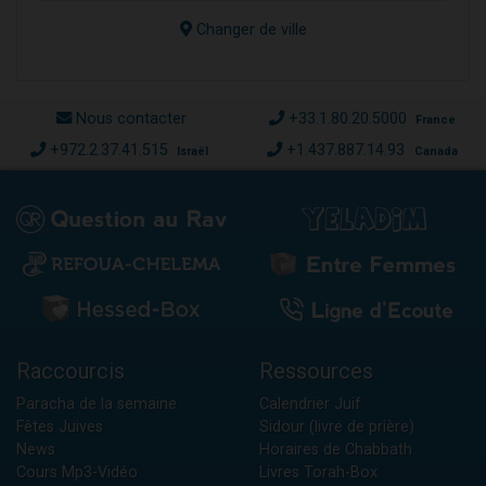
Changer de ville
Nous contacter
+33.1.80.20.5000
France
+972.2.37.41.515
+1.437.887.14.93
Israël
Canada
Raccourcis
Ressources
Paracha de la semaine
Calendrier Juif
Fêtes Juives
Sidour (livre de prière)
News
Horaires de Chabbath
Cours Mp3-Vidéo
Livres Torah-Box