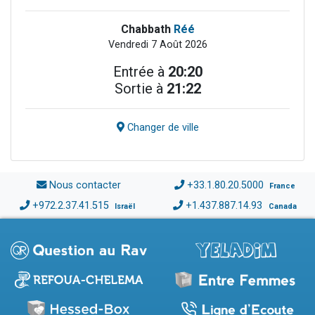
Chabbath
Réé
Vendredi 7 Août 2026
Entrée à
20:20
Sortie à
21:22
Changer de ville
Nous contacter
+33.1.80.20.5000
France
+972.2.37.41.515
+1.437.887.14.93
Israël
Canada