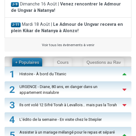
Dimanche 16 Août |
Venez rencontrer le Admour
J-9
de Ungvar à Natanya!
Mardi 18 Août |
Le Admour de Ungvar recevra en
J-11
plein Kikar de Natanya à Alonzo!
Voir tous les événements à venir
+ Populaires
Cours
Questions au Rav
1
Histoire - À bord du Titanic
2
URGENCE - Diane, 80 ans, en danger dans un
appartement insalubre
3
Ils ont volé 12 Sifré Torah à Levallois… mais pas la Torah
4
L'édito de la semaine - En visite chez le Steipler
5
Assister à un mariage mélangé pour le repas et séparé