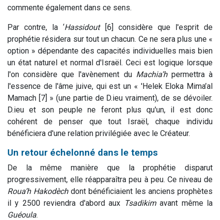
commente également dans ce sens.
Par contre, la ‘
Hassidout
[6] considère que l'esprit de
prophétie résidera sur tout un chacun. Ce ne sera plus une «
option » dépendante des capacités individuelles mais bien
un état naturel et normal d'Israël. Ceci est logique lorsque
l'on considère que l'avènement du
Machia’h
permettra à
l'essence de l'âme juive, qui est un « 'Helek Eloka Mima’al
Mamach [7] » (une partie de D.ieu vraiment), de se dévoiler.
D.ieu et son peuple ne feront plus qu'un, il est donc
cohérent de penser que tout Israël, chaque individu
bénéficiera d'une relation privilégiée avec le Créateur.
Un retour échelonné dans le temps
De la même manière que la prophétie disparut
progressivement, elle réapparaîtra peu à peu. Ce niveau de
Roua’h Hakodèch
dont bénéficiaient les anciens prophètes
il y 2500 reviendra d'abord aux
Tsadikim
avant même la
Guéoula
.