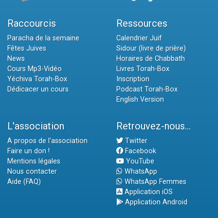
Raccourcis
Ressources
Paracha de la semaine
Calendrier Juif
Fêtes Juives
Sidour (livre de prière)
News
Horaires de Chabbath
Cours Mp3-Vidéo
Livres Torah-Box
Yéchiva Torah-Box
Inscription
Dédicacer un cours
Podcast Torah-Box
English Version
L'association
Retrouvez-nous...
A propos de l'association
Twitter
Faire un don !
Facebook
Mentions légales
YouTube
Nous contacter
WhatsApp
Aide (FAQ)
WhatsApp Femmes
Application iOS
Application Android