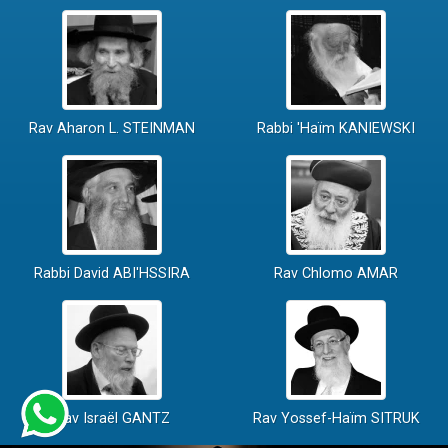
Rav Aharon L. STEINMAN
Rabbi 'Haïm KANIEWSKI
Rabbi David ABI'HSSIRA
Rav Chlomo AMAR
Rav Israël GANTZ
Rav Yossef-Haïm SITRUK