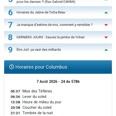
pour les danses ?! (Rav Gabriel DAYAN)
6
Horaires du Jeûne de Ticha Béav
7
Je manque d'estime de moi, comment y remédier ?
8
DERNIERS JOURS : Sauvez la jambe de Yohan
9
Être Juif, ça vaut des milliards
Horaires pour Columbus
7 Août 2026 - 24 Av 5786
05:37
Mise des Téfilines
06:36
Lever du soleil
13:38
Heure de milieu du jour
20:38
Coucher du soleil
21:21
Tombée de la nuit