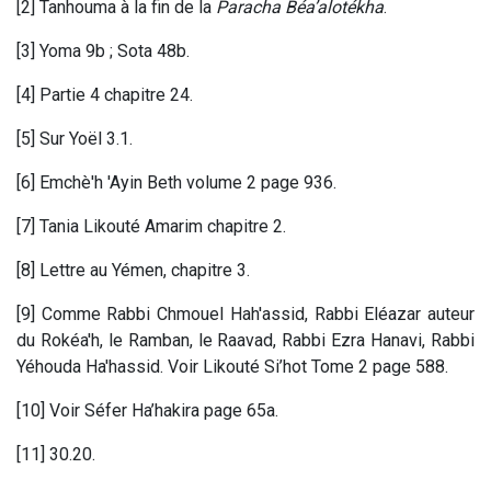
[2] Tanhouma à la fin de la
Paracha Béa’alotékha
.
[3] Yoma 9b ; Sota 48b.
[4] Partie 4 chapitre 24.
[5] Sur Yoël 3.1.
[6] Emchè'h 'Ayin Beth volume 2 page 936.
[7] Tania Likouté Amarim chapitre 2.
[8] Lettre au Yémen, chapitre 3.
[9] Comme Rabbi Chmouel Hah'assid, Rabbi Eléazar auteur
du Rokéa'h, le Ramban, le Raavad, Rabbi Ezra Hanavi, Rabbi
Yéhouda Ha'hassid. Voir Likouté Si’hot Tome 2 page 588.
[10] Voir Séfer Ha’hakira page 65a.
[11] 30.20.