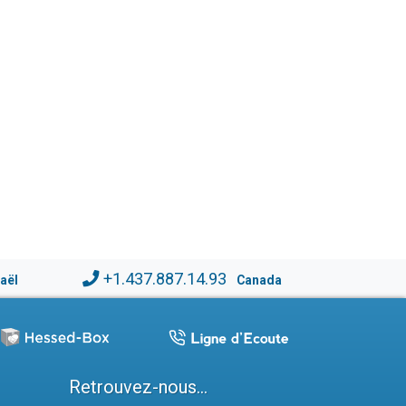
+1.437.887.14.93
raël
Canada
Retrouvez-nous...