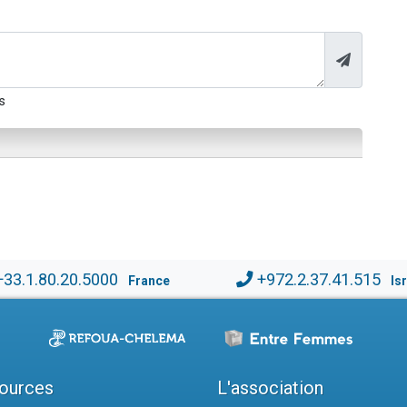
s
+33.1.80.20.5000
+972.2.37.41.515
France
Is
ources
L'association