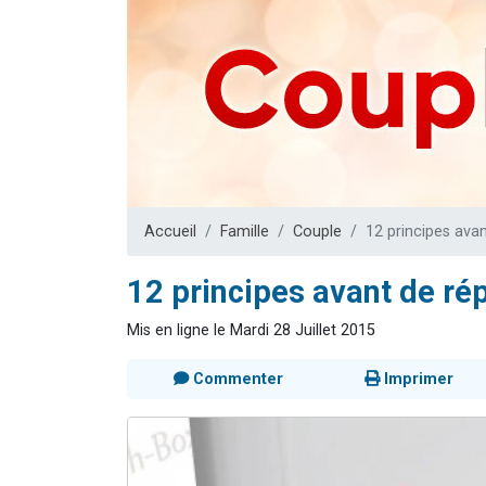
Nouvelle émis
61 personnes
Ariel vient 
Il reste 
Eva vient de
Accueil
Famille
Couple
12 principes ava
12 principes avant de ré
Mis en ligne le Mardi 28 Juillet 2015
Commenter
Imprimer