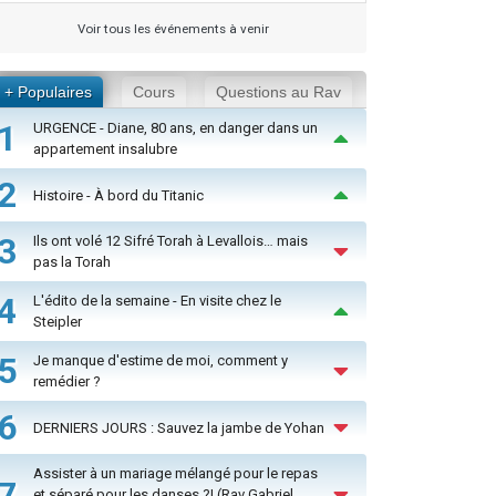
Voir tous les événements à venir
+ Populaires
Cours
Questions au Rav
1
URGENCE - Diane, 80 ans, en danger dans un
appartement insalubre
2
Histoire - À bord du Titanic
3
Ils ont volé 12 Sifré Torah à Levallois… mais
pas la Torah
4
L'édito de la semaine - En visite chez le
Steipler
5
Je manque d'estime de moi, comment y
remédier ?
6
DERNIERS JOURS : Sauvez la jambe de Yohan
Assister à un mariage mélangé pour le repas
7
et séparé pour les danses ?! (Rav Gabriel