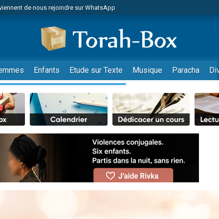
viennent de nous rejoindre sur WhatsApp
viennent de nous rejoindre sur WhatsApp
de donner son Maasser
es viennent de faire un don pour 5 jours de vacances aux Orphelins
es viennent de faire un don pour Diane, 80 ans, dans un appartement insalub
emmes
Enfants
Etude sur Texte
Musique
Paracha
Di
 viennent de demander une bénédiction
viennent de nous rejoindre sur WhatsApp
nnes viennent de faire un don pour Sauvez la jambe de Yohan
49 places pour étudier en groupe sur Zoom
lles musiques dans Torah-Box Music
viennent de nous rejoindre sur WhatsApp
viennent de nous rejoindre sur WhatsApp
viennent de nous rejoindre sur WhatsApp
les musiques dans Torah-Box Music
es viennent de faire un don pour Tsédaka : pauvres d'Israel