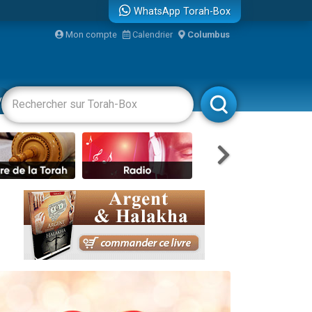
WhatsApp Torah-Box
Mon compte
Calendrier
Columbus
re
vertissements
Livres
Rabbanim