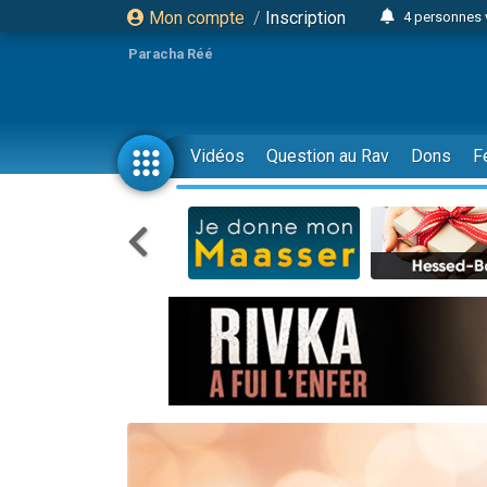
Mon compte
/
Inscription
4 personnes 
3 personnes 
Paracha Réé
Odaya vient 
3 personn
3 personn
Vidéos
Question au Rav
Dons
F
13 personnes
2 personnes 
30 perso
Il reste 
12 nouve
3 personnes 
2 personnes 
3 personnes 
2 nouvel
8 personn