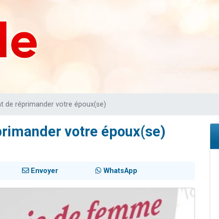
sion radio : Visions de grandeur n°104 : Le Chabbath et le Birkat Hamazone à 
 viennent de demander une bénédiction
de donner son Maasser
49 places pour étudier en groupe sur Zoom
 donner son Maasser
nt de réprimander votre époux(se)
primander votre époux(se)
Envoyer
WhatsApp