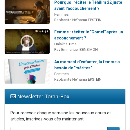
Pourquoi réciter le Téhilim 22 juste
avant l'accouchement ?
Femmes
Rabbanite Né'hama EPSTEIN
Femme : réciter le "Gomel" après un
6:16
accouchement ?
Halakha Time
Rav Emmanuel BENSIMON
Au moment d'enfanter, la femme a
besoin de "mérites"
Femmes
Rabbanite Né'hama EPSTEIN
Newsletter Torah-Box
Pour recevoir chaque semaine les nouveaux cours et
articles, inscrivez-vous dès maintenant :