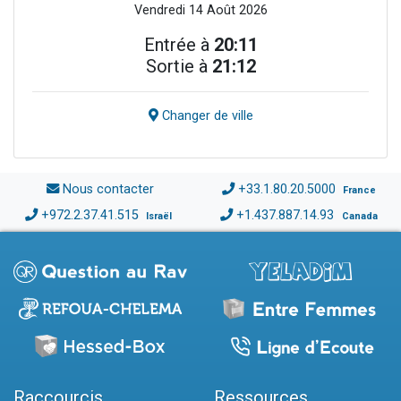
Vendredi 14 Août 2026
Entrée à
20:11
Sortie à
21:12
Changer de ville
Nous contacter
+33.1.80.20.5000
France
+972.2.37.41.515
+1.437.887.14.93
Israël
Canada
Raccourcis
Ressources