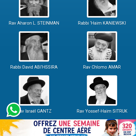
Rav Aharon L. STEINMAN
Rabbi 'Haïm KANIEWSKI
Rabbi David ABI'HSSIRA
Rav Chlomo AMAR
Rav Israël GANTZ
Rav Yossef-Haïm SITRUK