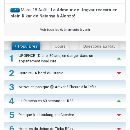
Mardi 18 Août |
Le Admour de Ungvar recevra en
J-10
plein Kikar de Natanya à Alonzo!
Voir tous les événements à venir
+ Populaires
Cours
Questions au Rav
1
URGENCE - Diane, 80 ans, en danger dans un
appartement insalubre
2
Histoire - À bord du Titanic
3
Mitsva en panique 😨 Arriver à l'heure à la Téfila
4
La Paracha en 60 secondes : Réé
5
Panique à la boulangerie Cachère
6
Horaires du Jeûne de Ticha Béav