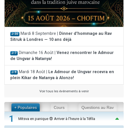
Mardi 8 Septembre |
Dinner d'hommage au Rav
J-30
Sitruk à Londres — 10 ans déjà
Dimanche 16 Août |
Venez rencontrer le Admour
J-7
de Ungvar à Natanya!
Mardi 18 Août |
Le Admour de Ungvar recevra en
J-9
plein Kikar de Natanya à Alonzo!
Voir tous les événements à venir
+ Populaires
Cours
Questions au Rav
1
Mitsva en panique 😨 Arriver à l'heure à la Téfila