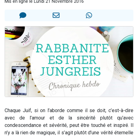
Mis en ligne le Lundi 21 Novembre 2016
2 personnes viennent de nous rejoindre sur WhatsApp
13 personnes viennent de demander une bénédiction
Il reste 49 places pour étudier en groupe sur Zoom
12 nouvelles musiques dans Torah-Box Music
2 personnes viennent de nous rejoindre sur WhatsApp
Chaque Juif, si on l’aborde comme il se doit, c’est-à-dire
avec de l’amour et de la sincérité plutôt qu’avec
condescendance et sévérité, peut être touché et inspiré. Il
n’y a là rien de magique, il s’agit plutôt d’une vérité éternelle