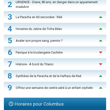
2
URGENCE - Diane, 80 ans, en danger dans un appartement
insalubre
3
La Paracha en 60 secondes : Réé
4
Horaires du Jeûne de Ticha Béav
5
Avaler son propre sang, permis ?
6
Panique à la boulangerie Cachère
7
Histoire - À bord du Titanic
8
Synthèse de la Paracha et de la Haftara de Reé
9
Offrez une semaine de centre aéré à un enfant orphelin
Horaires pour Columbus