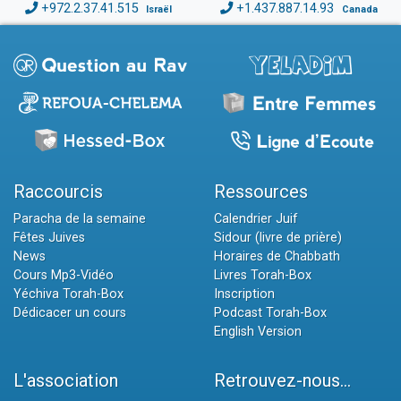
+972.2.37.41.515
+1.437.887.14.93
Israël
Canada
Raccourcis
Ressources
Paracha de la semaine
Calendrier Juif
Fêtes Juives
Sidour (livre de prière)
News
Horaires de Chabbath
Cours Mp3-Vidéo
Livres Torah-Box
Yéchiva Torah-Box
Inscription
Dédicacer un cours
Podcast Torah-Box
English Version
L'association
Retrouvez-nous...