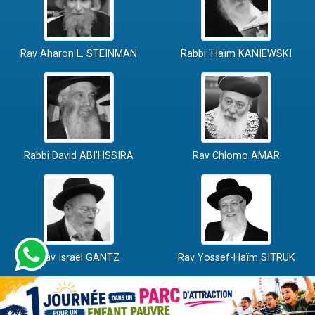
Rav Aharon L. STEINMAN
Rabbi 'Haïm KANIEWSKI
Rabbi David ABI'HSSIRA
Rav Chlomo AMAR
Rav Israël GANTZ
Rav Yossef-Haïm SITRUK