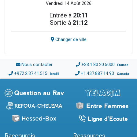
Vendredi 14 Août 2026
Entrée à
20:11
Sortie à
21:12
Changer de ville
Nous contacter
+33.1.80.20.5000
France
+972.2.37.41.515
+1.437.887.14.93
Israël
Canada
Raccourcis
Ressources