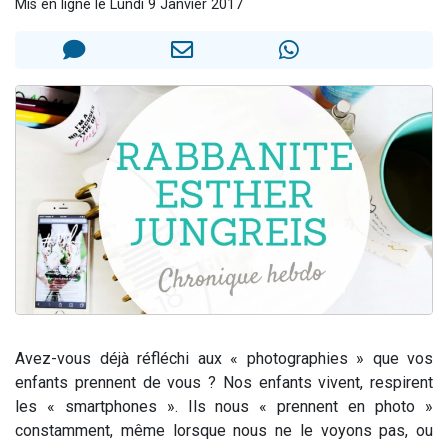
Mis en ligne le Lundi 9 Janvier 2017
3 personnes viennent de faire un don pour Événements Torah-Box
3 personnes viennent de nous rejoindre sur WhatsApp
11 personnes viennent de demander une bénédiction
Il reste 49 places pour étudier en groupe sur Zoom
2 personnes viennent de nous rejoindre sur WhatsApp
Avez-vous déjà réfléchi aux « photographies » que vos
enfants prennent de vous ? Nos enfants vivent, respirent
les « smartphones ». Ils nous « prennent en photo »
constamment, même lorsque nous ne le voyons pas, ou