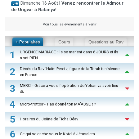
Dimanche 16 Août |
Venez rencontrer le Admour
J-6
de Ungvar à Natanya!
Voir tous les événements à venir
+ Populaires
Cours
Questions au Rav
1
URGENCE MARIAGE : Ils se marient dans 6 JOURS et ils
n'ont RIEN
2
Décès du Rav ‘Haïm Peretz, figure de la Torah tunisienne
en France
3
MERCI - Grâce à vous, l'opération de Yohan va avoir lieu
🙏
4
Micro-trottoir - T'as donné ton MA’ASSER ?
5
Horaires du Jeûne de Ticha Béav
6
Ce qui se cache sous le Kotel à Jérusalem...