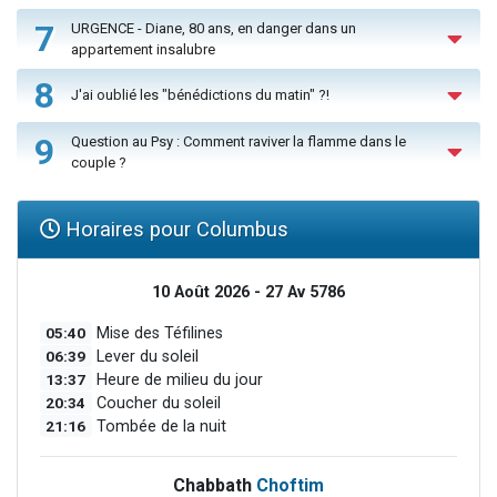
7
URGENCE - Diane, 80 ans, en danger dans un
appartement insalubre
8
J'ai oublié les "bénédictions du matin" ?!
9
Question au Psy : Comment raviver la flamme dans le
couple ?
Horaires pour Columbus
10 Août 2026 - 27 Av 5786
05:40
Mise des Téfilines
06:39
Lever du soleil
13:37
Heure de milieu du jour
20:34
Coucher du soleil
21:16
Tombée de la nuit
Chabbath
Choftim