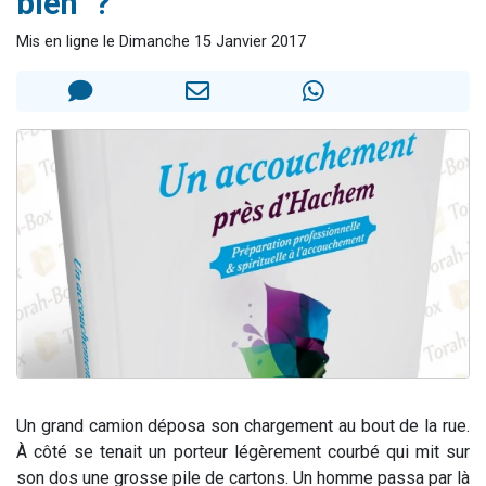
bien" ?
3 personnes viennent de nous rejoindre sur WhatsApp
Mis en ligne le Dimanche 15 Janvier 2017
2 nouvelles musiques dans Torah-Box Music
8 personnes viennent de faire un don pour Tsédaka : pauvres d'Israel
Nouvelle émission radio : Visions de grandeur n°104 : Le Chabbath et le Birkat Hamazone à travers le temps
4 personnes viennent de nous rejoindre sur WhatsApp
Un grand camion déposa son chargement au bout de la rue.
À côté se tenait un porteur légèrement courbé qui mit sur
son dos une grosse pile de cartons. Un homme passa par là