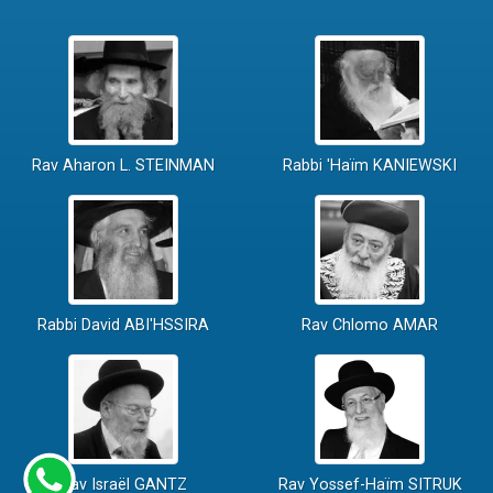
Rav Aharon L. STEINMAN
Rabbi 'Haïm KANIEWSKI
Rabbi David ABI'HSSIRA
Rav Chlomo AMAR
Rav Israël GANTZ
Rav Yossef-Haïm SITRUK