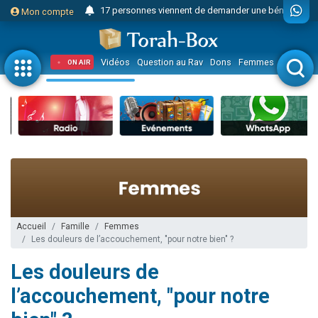
17 personnes viennent de demander une bénédiction
Mon compte
Il reste 49 places pour étudier en groupe sur Zoom
23 personnes viennent de faire un don pour Diane, 80 ans, dans un appartement insalubre
Vidéos
Question au Rav
Dons
Femmes
Enfants
ON AIR
Eva vient de donner son Maasser
4 personnes viennent de nous rejoindre sur WhatsApp
3 personnes viennent de nous rejoindre sur WhatsApp
Odaya vient de donner son Maasser
3 personnes viennent de faire un don pour 5 jours de vacances aux Orphelins
2 personnes viennent de nous rejoindre sur WhatsApp
13 personnes viennent de demander une bénédiction
Il reste 49 places pour étudier en groupe sur Zoom
Accueil
Famille
Femmes
Les douleurs de l’accouchement, "pour notre bien" ?
30 personnes viennent de faire un don pour Sauvez la jambe de Yohan
Les douleurs de
12 nouvelles musiques dans Torah-Box Music
3 personnes viennent de nous rejoindre sur WhatsApp
l’accouchement, "pour notre
2 personnes viennent de nous rejoindre sur WhatsApp