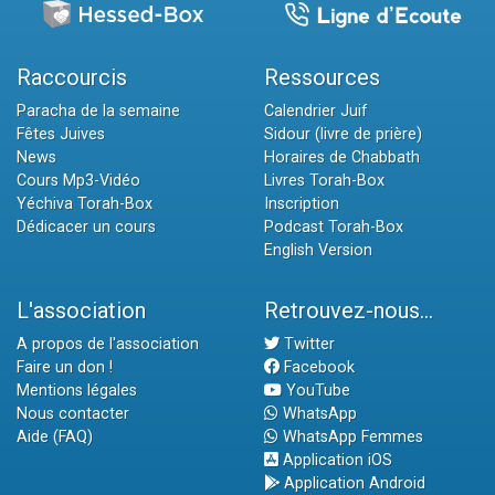
Raccourcis
Ressources
Paracha de la semaine
Calendrier Juif
Fêtes Juives
Sidour (livre de prière)
News
Horaires de Chabbath
Cours Mp3-Vidéo
Livres Torah-Box
Yéchiva Torah-Box
Inscription
Dédicacer un cours
Podcast Torah-Box
English Version
L'association
Retrouvez-nous...
A propos de l'association
Twitter
Faire un don !
Facebook
Mentions légales
YouTube
Nous contacter
WhatsApp
Aide (FAQ)
WhatsApp Femmes
Application iOS
Application Android