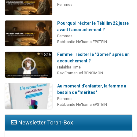
Femmes
Pourquoi réciter le Téhilim 22 juste
avant l'accouchement ?
Femmes
Rabbanite Né'hama EPSTEIN
Femme : réciter le "Gomel" après un
6:16
accouchement ?
Halakha Time
Rav Emmanuel BENSIMON
Au moment d'enfanter, la femme a
besoin de "mérites"
Femmes
Rabbanite Né'hama EPSTEIN
Newsletter Torah-Box