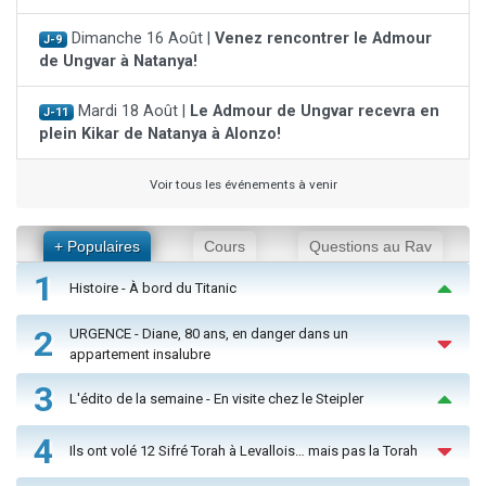
Dimanche 16 Août |
Venez rencontrer le Admour
J-9
de Ungvar à Natanya!
Mardi 18 Août |
Le Admour de Ungvar recevra en
J-11
plein Kikar de Natanya à Alonzo!
Voir tous les événements à venir
+ Populaires
Cours
Questions au Rav
1
Histoire - À bord du Titanic
2
URGENCE - Diane, 80 ans, en danger dans un
appartement insalubre
3
L'édito de la semaine - En visite chez le Steipler
4
Ils ont volé 12 Sifré Torah à Levallois… mais pas la Torah