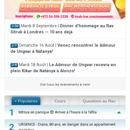
Mardi 8 Septembre |
Dinner d'hommage au Rav
J-30
Sitruk à Londres — 10 ans déjà
Dimanche 16 Août |
Venez rencontrer le Admour
J-7
de Ungvar à Natanya!
Mardi 18 Août |
Le Admour de Ungvar recevra en
J-9
plein Kikar de Natanya à Alonzo!
Voir tous les événements à venir
+ Populaires
Cours
Questions au Rav
1
Mitsva en panique 😨 Arriver à l'heure à la Téfila
2
URGENCE - Diane, 80 ans, en danger dans un appartement
insalubre