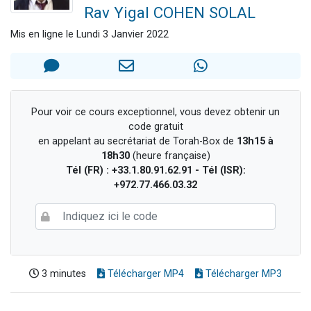
Rav Yigal COHEN SOLAL
Il reste 49 places pour étudier en groupe sur Zoom
Eva vient de donner son Maasser
Mis en ligne le Lundi 3 Janvier 2022
4 personnes viennent de nous rejoindre sur WhatsApp
3 personnes viennent de nous rejoindre sur WhatsApp
3 personnes viennent de faire un don pour Événements Torah-Box
Pour voir ce cours exceptionnel, vous devez obtenir un
code gratuit
en appelant au secrétariat de Torah-Box de
13h15 à
18h30
(heure française)
Tél (FR) : +33.1.80.91.62.91 - Tél (ISR):
+972.77.466.03.32
3 minutes
Télécharger MP4
Télécharger MP3