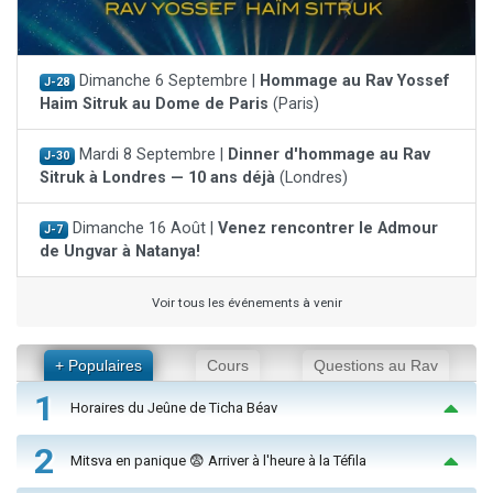
Dimanche 6 Septembre |
Hommage au Rav Yossef
J-28
Haim Sitruk au Dome de Paris
(Paris)
Mardi 8 Septembre |
Dinner d'hommage au Rav
J-30
Sitruk à Londres — 10 ans déjà
(Londres)
Dimanche 16 Août |
Venez rencontrer le Admour
J-7
de Ungvar à Natanya!
Voir tous les événements à venir
+ Populaires
Cours
Questions au Rav
1
Horaires du Jeûne de Ticha Béav
2
Mitsva en panique 😨 Arriver à l'heure à la Téfila