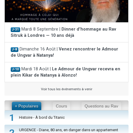
Mardi 8 Septembre |
Dinner d'hommage au Rav
J-31
Sitruk à Londres — 10 ans déjà
Dimanche 16 Août |
Venez rencontrer le Admour
J-8
de Ungvar à Natanya!
Mardi 18 Août |
Le Admour de Ungvar recevra en
J-10
plein Kikar de Natanya à Alonzo!
Voir tous les événements à venir
+ Populaires
Cours
Questions au Rav
1
Histoire - À bord du Titanic
2
URGENCE - Diane, 80 ans, en danger dans un appartement