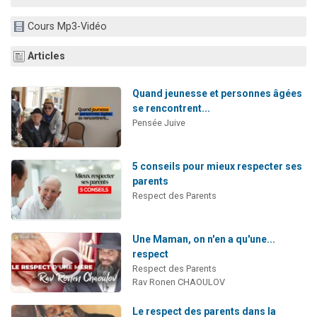
13 personnes viennent de demander une bénédiction
Cours Mp3-Vidéo
30 personnes viennent de faire un don pour Sauvez la jambe de Yohan
Il reste 49 places pour étudier en groupe sur Zoom
Articles
12 nouvelles musiques dans Torah-Box Music
Quand jeunesse et personnes âgées
29 personnes viennent de demander une bénédiction
se rencontrent...
Pensée Juive
5 conseils pour mieux respecter ses
parents
Respect des Parents
Une Maman, on n'en a qu'une...
respect
Respect des Parents
Rav Ronen CHAOULOV
Le respect des parents dans la