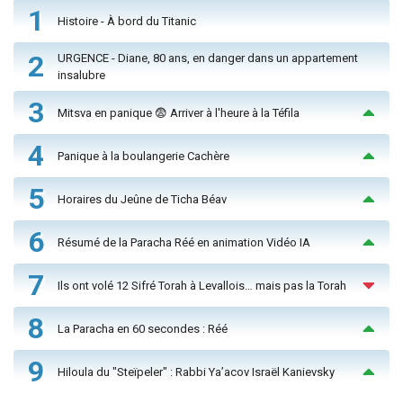
1
Histoire - À bord du Titanic
2
URGENCE - Diane, 80 ans, en danger dans un appartement
insalubre
3
Mitsva en panique 😨 Arriver à l'heure à la Téfila
4
Panique à la boulangerie Cachère
5
Horaires du Jeûne de Ticha Béav
6
Résumé de la Paracha Réé en animation Vidéo IA
7
Ils ont volé 12 Sifré Torah à Levallois… mais pas la Torah
8
La Paracha en 60 secondes : Réé
9
Hiloula du "Steïpeler" : Rabbi Ya’acov Israël Kanievsky