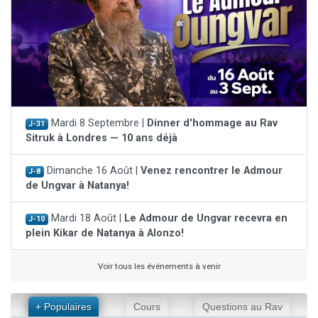
Mardi 8 Septembre |
Dinner d'hommage au Rav
J-31
Sitruk à Londres — 10 ans déjà
Dimanche 16 Août |
Venez rencontrer le Admour
J-8
de Ungvar à Natanya!
Mardi 18 Août |
Le Admour de Ungvar recevra en
J-10
plein Kikar de Natanya à Alonzo!
Voir tous les événements à venir
+ Populaires
Cours
Questions au Rav