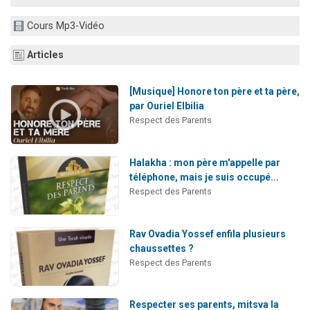
Il reste 49 places pour étudier en groupe sur Zoom
Cours Mp3-Vidéo
12 nouvelles musiques dans Torah-Box Music
3 personnes viennent de nous rejoindre sur WhatsApp
Articles
2 personnes viennent de nous rejoindre sur WhatsApp
[Musique] Honore ton père et ta père,
2 personnes viennent de nous rejoindre sur WhatsApp
par Ouriel Elbilia
Respect des Parents
Halakha : mon père m'appelle par
téléphone, mais je suis occupé...
Respect des Parents
Rav Ovadia Yossef enfila plusieurs
chaussettes ?
Respect des Parents
Respecter ses parents, mitsva la