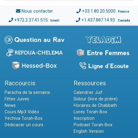
Nous contacter
+33.1.80.20.5000
France
+972.2.37.41.515
+1.437.887.14.93
Israël
Canada
Raccourcis
Ressources
Paracha de la semaine
Calendrier Juif
Fêtes Juives
Sidour (livre de prière)
News
Horaires de Chabbath
Cours Mp3-Vidéo
Livres Torah-Box
Yéchiva Torah-Box
Inscription
Dédicacer un cours
Podcast Torah-Box
English Version