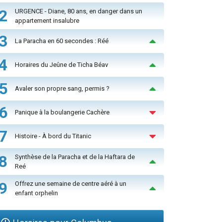
2
URGENCE - Diane, 80 ans, en danger dans un
appartement insalubre
3
La Paracha en 60 secondes : Réé
4
Horaires du Jeûne de Ticha Béav
5
Avaler son propre sang, permis ?
6
Panique à la boulangerie Cachère
7
Histoire - À bord du Titanic
8
Synthèse de la Paracha et de la Haftara de
Reé
9
Offrez une semaine de centre aéré à un
enfant orphelin