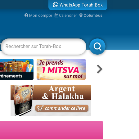
WhatsApp Torah-Box
Mon compte
Calendrier
Columbus
re
vertissements
Livres
Rabbanim
...