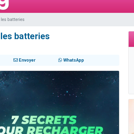
viennent de nous rejoindre sur WhatsApp
viennent de nous rejoindre sur WhatsApp
les batteries
es viennent de faire un don pour 5 jours de vacances aux Orphelins
de donner son Maasser
les batteries
es viennent de faire un don pour Tsédaka : pauvres d'Israel
Envoyer
WhatsApp