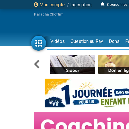
Mon compte
/
Inscription
3 personnes 
11 personnes
Paracha Choftim
3 personn
Il reste 
2 personnes 
Vidéos
Question au Rav
Dons
F
29 personnes
Il reste 
2 personnes 
6 personnes 
4 personn
2 personn
4 personnes 
17 personnes
Il reste 
Eva vient de