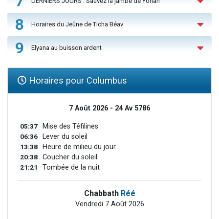
7
DERNIERS JOURS : Sauvez la jambe de Yohan
8
Horaires du Jeûne de Ticha Béav
9
Elyana au buisson ardent
Horaires pour Columbus
7 Août 2026 - 24 Av 5786
05:37
Mise des Téfilines
06:36
Lever du soleil
13:38
Heure de milieu du jour
20:38
Coucher du soleil
21:21
Tombée de la nuit
Chabbath
Réé
Vendredi 7 Août 2026