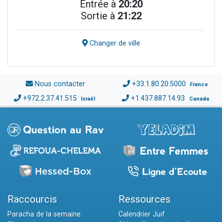
Entrée à
20:20
Sortie à
21:22
Changer de ville
Nous contacter
+33.1.80.20.5000
France
+972.2.37.41.515
+1.437.887.14.93
Israël
Canada
Raccourcis
Ressources
Paracha de la semaine
Calendrier Juif