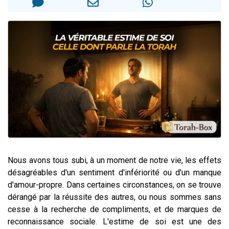
Nouvelle émission radio : Visions de grandeur n°104 : Le Chabbath et le Birkat Hamazone à travers le temps
61 personnes viennent de demander une bénédiction
Ariel vient de donner son Maasser
Il reste 49 places pour étudier en groupe sur Zoom
Eva vient de donner son Maasser
Nous avons tous subi, à un moment de notre vie, les effets
désagréables d'un sentiment d'infériorité ou d'un manque
d'amour-propre. Dans certaines circonstances, on se trouve
dérangé par la réussite des autres, ou nous sommes sans
cesse à la recherche de compliments, et de marques de
reconnaissance sociale.
L'estime de soi est une des