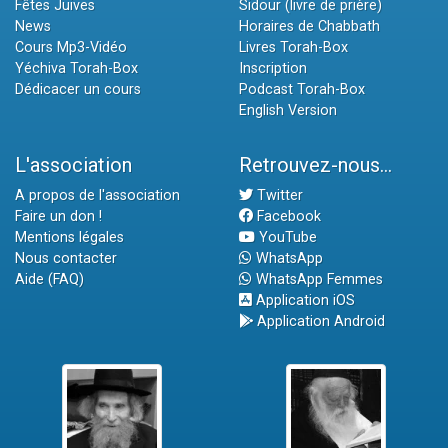
Fêtes Juives
Sidour (livre de prière)
News
Horaires de Chabbath
Cours Mp3-Vidéo
Livres Torah-Box
Yéchiva Torah-Box
Inscription
Dédicacer un cours
Podcast Torah-Box
English Version
L'association
Retrouvez-nous...
A propos de l'association
Twitter
Faire un don !
Facebook
Mentions légales
YouTube
Nous contacter
WhatsApp
Aide (FAQ)
WhatsApp Femmes
Application iOS
Application Android