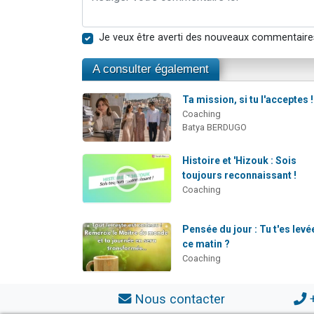
Je veux être averti des nouveaux commentaire
A consulter également
Ta mission, si tu l'acceptes !
Coaching
Batya BERDUGO
Histoire et 'Hizouk : Sois
toujours reconnaissant !
Coaching
Pensée du jour : Tu t'es levé
ce matin ?
Coaching
Nous contacter