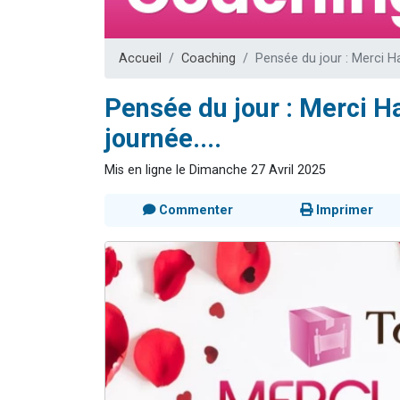
Nouvelle émis
61 personnes
Accueil
Coaching
Pensée du jour : Merci H
Ariel vient 
Il reste 
Pensée du jour : Merci H
Eva vient de
journée....
Mis en ligne le Dimanche 27 Avril 2025
Commenter
Imprimer