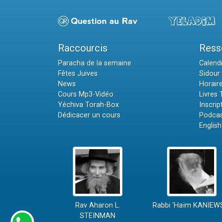
Raccourcis
Ress
Paracha de la semaine
Calendr
Fêtes Juives
Sidour 
News
Horair
Cours Mp3-Vidéo
Livres
Yéchiva Torah-Box
Inscrip
Dédicacer un cours
Podcas
English
Rav Aharon L.
Rabbi 'Haïm KANIEW
STEINMAN