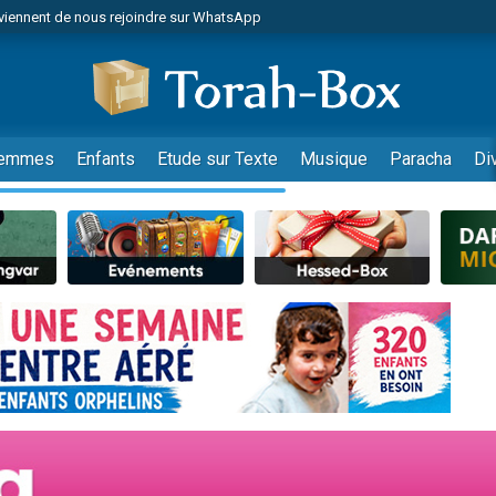
viennent de nous rejoindre sur WhatsApp
viennent de nous rejoindre sur WhatsApp
de donner son Maasser
es viennent de faire un don pour 5 jours de vacances aux Orphelins
es viennent de faire un don pour Diane, 80 ans, dans un appartement insalub
emmes
Enfants
Etude sur Texte
Musique
Paracha
Di
 viennent de demander une bénédiction
viennent de nous rejoindre sur WhatsApp
nnes viennent de faire un don pour Sauvez la jambe de Yohan
49 places pour étudier en groupe sur Zoom
lles musiques dans Torah-Box Music
viennent de nous rejoindre sur WhatsApp
viennent de nous rejoindre sur WhatsApp
viennent de nous rejoindre sur WhatsApp
les musiques dans Torah-Box Music
es viennent de faire un don pour Tsédaka : pauvres d'Israel