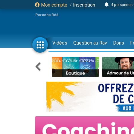
4 personnes 
Mon compte
/
Inscription
3 personnes 
Paracha Réé
Odaya vient 
3 personn
3 personn
Vidéos
Question au Rav
Dons
F
13 personnes
2 personnes 
30 perso
Il reste 
12 nouve
3 personnes 
2 personnes 
3 personnes 
2 nouvel
8 personn