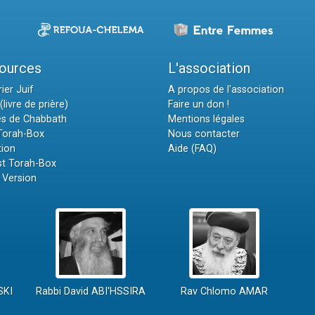
ources
L'association
ier Juif
A propos de l'association
(livre de prière)
Faire un don !
es de Chabbath
Mentions légales
 Torah-Box
Nous contacter
tion
Aide (FAQ)
t Torah-Box
 Version
SKI
Rabbi David ABI'HSSIRA
Rav Chlomo AMAR