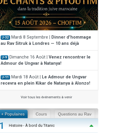
Mardi 8 Septembre |
Dinner d'hommage
J-32
au Rav Sitruk à Londres — 10 ans déjà
Dimanche 16 Août |
Venez rencontrer le
J-9
Admour de Ungvar à Natanya!
Mardi 18 Août |
Le Admour de Ungvar
J-11
recevra en plein Kikar de Natanya à Alonzo!
Voir tous les événements à venir
+ Populaires
Cours
Questions au Rav
1
Histoire - À bord du Titanic