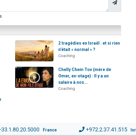
s
2 tragédies en Israël : et si rien
n’était « normal » ?
Coaching
Chelly Chem Tov (mère de
Omer, ex-otage) : Il y a un
salaire à nos...
Coaching
e
+33.1.80.20.5000
+972.2.37.41.515
France
Is