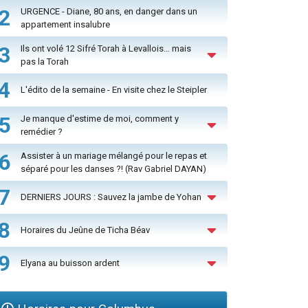
2
URGENCE - Diane, 80 ans, en danger dans un
appartement insalubre
3
Ils ont volé 12 Sifré Torah à Levallois… mais
pas la Torah
4
L'édito de la semaine - En visite chez le Steipler
5
Je manque d'estime de moi, comment y
remédier ?
6
Assister à un mariage mélangé pour le repas et
séparé pour les danses ?! (Rav Gabriel DAYAN)
7
DERNIERS JOURS : Sauvez la jambe de Yohan
8
Horaires du Jeûne de Ticha Béav
9
Elyana au buisson ardent