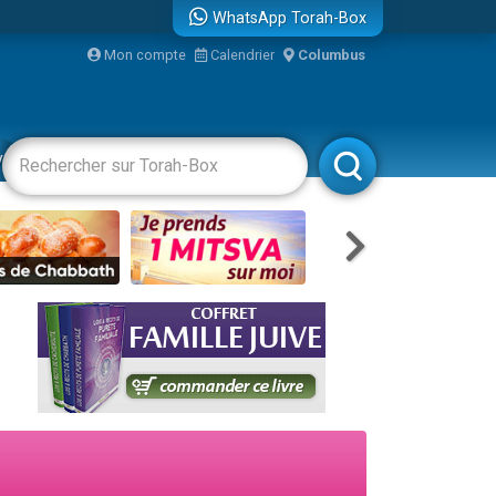
WhatsApp Torah-Box
bre
Mon compte
Calendrier
Columbus
...
vertissements
Livres
Rabbanim