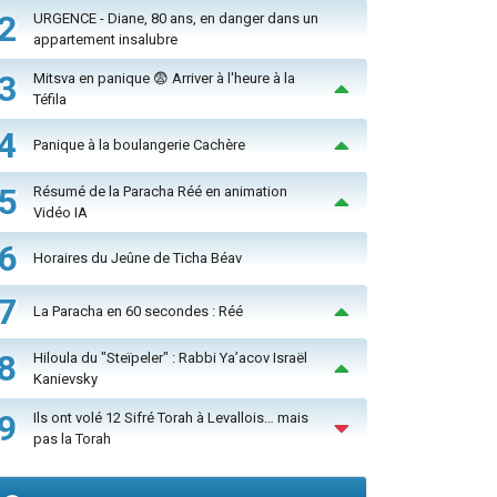
2
URGENCE - Diane, 80 ans, en danger dans un
appartement insalubre
3
Mitsva en panique 😨 Arriver à l'heure à la
Téfila
4
Panique à la boulangerie Cachère
5
Résumé de la Paracha Réé en animation
Vidéo IA
6
Horaires du Jeûne de Ticha Béav
7
La Paracha en 60 secondes : Réé
8
Hiloula du "Steïpeler" : Rabbi Ya’acov Israël
Kanievsky
9
Ils ont volé 12 Sifré Torah à Levallois… mais
pas la Torah