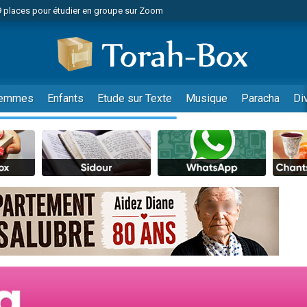
49 places pour étudier en groupe sur Zoom
nes viennent de faire un don pour Diane, 80 ans, dans un appartement insalu
viennent de nous rejoindre sur WhatsApp
viennent de nous rejoindre sur WhatsApp
es viennent de faire un don pour Reloger Rivka, 6 enfants, victime de violences
emmes
Enfants
Etude sur Texte
Musique
Paracha
Di
es viennent de faire un don pour 1 Journée de Vacances Pour les Enfants
 viennent de demander une bénédiction
viennent de nous rejoindre sur WhatsApp
49 places pour étudier en groupe sur Zoom
 donner son Maasser
viennent de nous rejoindre sur WhatsApp
viennent de nous rejoindre sur WhatsApp
de donner son Maasser
es viennent de faire un don pour 5 jours de vacances aux Orphelins
viennent de nous rejoindre sur WhatsApp