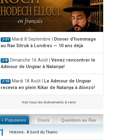
Mardi 8 Septembre |
Dinner d'hommage
J-31
au Rav Sitruk à Londres — 10 ans déjà
Dimanche 16 Août |
Venez rencontrer le
J-8
Admour de Ungvar à Natanya!
Mardi 18 Août |
Le Admour de Ungvar
J-10
recevra en plein Kikar de Natanya à Alonzo!
Voir tous les événements à venir
+ Populaires
Cours
Questions au Rav
1
Histoire - À bord du Titanic