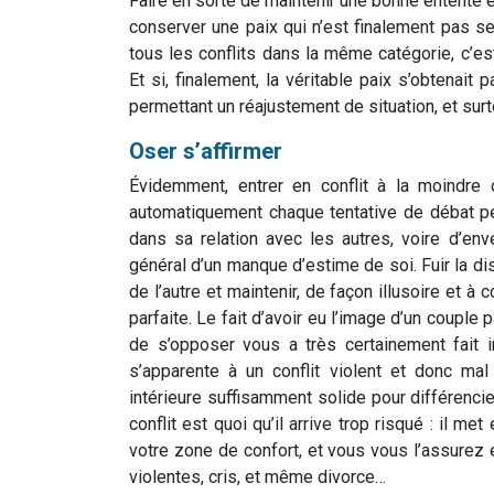
Faire en sorte de maintenir une bonne entente en
conserver une paix qui n’est finalement pas se
tous les conflits dans la même catégorie, c’e
Et si, finalement, la véritable paix s’obtenait 
permettant un réajustement de situation, et surt
Oser s’affirmer
Évidemment, entrer en conflit à la moindre op
automatiquement chaque tentative de débat pe
dans sa relation avec les autres, voire d’env
général d’un manque d’estime de soi. Fuir la disc
de l’autre et maintenir, de façon illusoire et à c
parfaite. Le fait d’avoir eu l’image d’un couple 
de s’opposer vous a très certainement fait i
s’apparente à un conflit violent et donc ma
intérieure suffisamment solide pour différencie
conflit est quoi qu’il arrive trop risqué : il met
votre zone de confort, et vous vous l’assurez
violentes, cris, et même divorce…