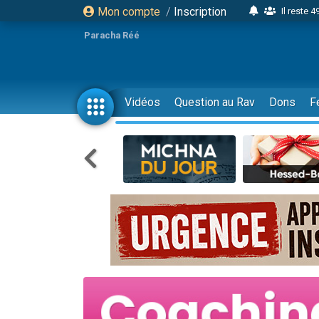
Mon compte
/
Inscription
Il reste 
16 person
Paracha Réé
2 personnes 
6 personnes 
4 personn
Vidéos
Question au Rav
Dons
F
2 personn
17 personnes
4 personnes 
Il reste 
Eva vient de
4 personnes 
3 personnes 
Odaya vient 
3 personn
2 personnes 