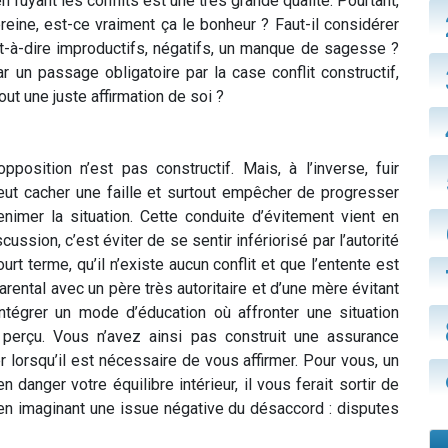
 fuyant les conflits est une très grande qualité. Pourtant,
reine, est-ce vraiment ça le bonheur ? Faut-il considérer
st-à-dire improductifs, négatifs, un manque de sagesse ?
par un passage obligatoire par la case conflit constructif,
out une juste affirmation de soi ?
position n’est pas constructif. Mais, à l’inverse, fuir
ut cacher une faille et surtout empêcher de progresser
enimer la situation. Cette conduite d’évitement vient en
ussion, c’est éviter de se sentir infériorisé par l’autorité
ourt terme, qu’il n’existe aucun conflit et que l’entente est
parental avec un père très autoritaire et d’une mère évitant
ntégrer un mode d’éducation où affronter une situation
l perçu. Vous n’avez ainsi pas construit une assurance
r lorsqu’il est nécessaire de vous affirmer. Pour vous, un
 en danger votre équilibre intérieur, il vous ferait sortir de
 en imaginant une issue négative du désaccord : disputes