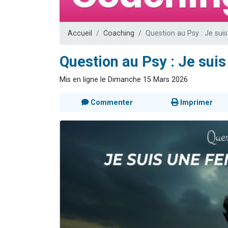
13 personnes
30 perso
Accueil
Coaching
Question au Psy : Je su
Il reste 
12 nouve
Question au Psy : Je su
29 personnes
Mis en ligne le Dimanche 15 Mars 2026
Commenter
Imprimer