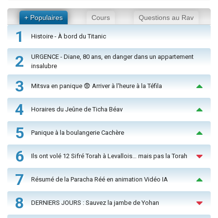
+ Populaires
Cours
Questions au Rav
1
Histoire - À bord du Titanic
2
URGENCE - Diane, 80 ans, en danger dans un appartement
insalubre
3
Mitsva en panique 😨 Arriver à l'heure à la Téfila
4
Horaires du Jeûne de Ticha Béav
5
Panique à la boulangerie Cachère
6
Ils ont volé 12 Sifré Torah à Levallois… mais pas la Torah
7
Résumé de la Paracha Réé en animation Vidéo IA
8
DERNIERS JOURS : Sauvez la jambe de Yohan