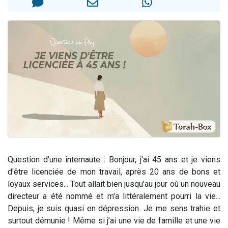
Il reste 49 places pour étudier en groupe sur Zoom
12 nouvelles musiques dans Torah-Box Music
3 personnes viennent de nous rejoindre sur WhatsApp
2 personnes viennent de nous rejoindre sur WhatsApp
2 personnes viennent de nous rejoindre sur WhatsApp
Question d'une internaute : Bonjour, j'ai 45 ans et je viens
d'être licenciée de mon travail, après 20 ans de bons et
loyaux services... Tout allait bien jusqu'au jour où un nouveau
directeur a été nommé et m'a littéralement pourri la vie...
Depuis, je suis quasi en dépression. Je me sens trahie et
surtout démunie ! Même si j’ai une vie de famille et une vie