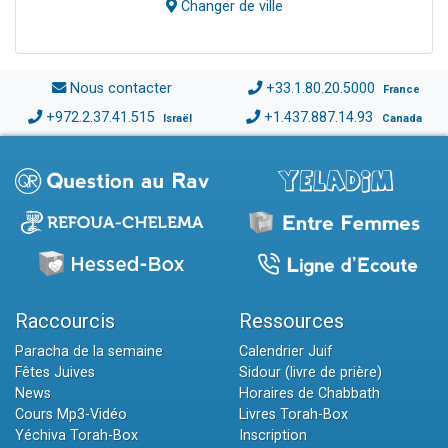
Changer de ville
Nous contacter
+33.1.80.20.5000
France
+972.2.37.41.515
+1.437.887.14.93
Israël
Canada
Raccourcis
Ressources
Paracha de la semaine
Calendrier Juif
Fêtes Juives
Sidour (livre de prière)
News
Horaires de Chabbath
Cours Mp3-Vidéo
Livres Torah-Box
Yéchiva Torah-Box
Inscription