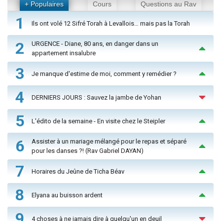
+ Populaires
Cours
Questions au Rav
1
Ils ont volé 12 Sifré Torah à Levallois… mais pas la Torah
2
URGENCE - Diane, 80 ans, en danger dans un
appartement insalubre
3
Je manque d'estime de moi, comment y remédier ?
4
DERNIERS JOURS : Sauvez la jambe de Yohan
5
L'édito de la semaine - En visite chez le Steipler
6
Assister à un mariage mélangé pour le repas et séparé
pour les danses ?! (Rav Gabriel DAYAN)
7
Horaires du Jeûne de Ticha Béav
8
Elyana au buisson ardent
9
4 choses à ne jamais dire à quelqu'un en deuil