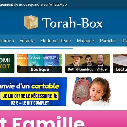
viennent de nous rejoindre sur WhatsApp
de donner son Maasser
es viennent de faire un don pour 5 jours de vacances aux Orphelins
es viennent de faire un don pour Diane, 80 ans, dans un appartement insalub
viennent de nous rejoindre sur WhatsApp
emmes
Enfants
Etude sur Texte
Musique
Paracha
Di
 viennent de demander une bénédiction
nnes viennent de faire un don pour Sauvez la jambe de Yohan
49 places pour étudier en groupe sur Zoom
lles musiques dans Torah-Box Music
viennent de nous rejoindre sur WhatsApp
viennent de nous rejoindre sur WhatsApp
les musiques dans Torah-Box Music
viennent de nous rejoindre sur WhatsApp
es viennent de faire un don pour Tsédaka : pauvres d'Israel
sion radio : Visions de grandeur n°104 : Le Chabbath et le Birkat Hamazone à 