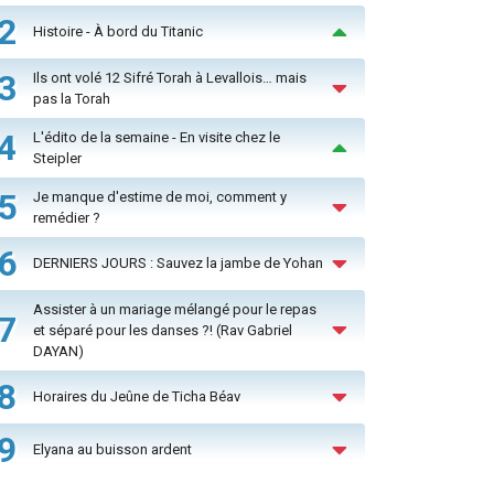
2
Histoire - À bord du Titanic
3
Ils ont volé 12 Sifré Torah à Levallois… mais
pas la Torah
4
L'édito de la semaine - En visite chez le
Steipler
5
Je manque d'estime de moi, comment y
remédier ?
6
DERNIERS JOURS : Sauvez la jambe de Yohan
Assister à un mariage mélangé pour le repas
7
et séparé pour les danses ?! (Rav Gabriel
DAYAN)
8
Horaires du Jeûne de Ticha Béav
9
Elyana au buisson ardent