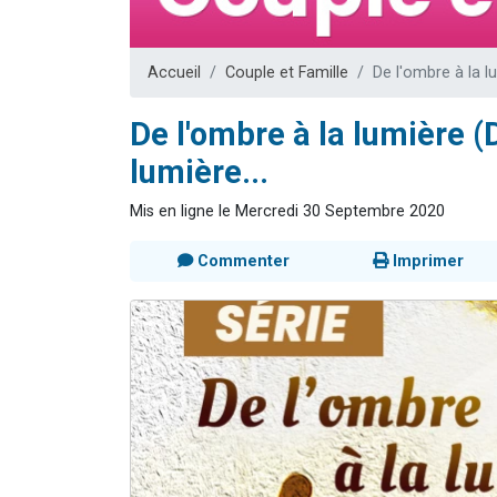
61 personnes
Il reste 
Accueil
Couple et Famille
De l'ombre à la lu
Ariel vient 
Nathaniel vi
De l'ombre à la lumière (D
4 personnes 
lumière...
Mis en ligne le Mercredi 30 Septembre 2020
Commenter
Imprimer