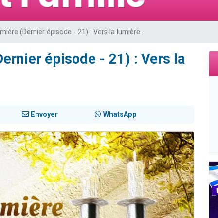
 viennent de demander une bénédiction
49 places pour étudier en groupe sur Zoom
mière (Dernier épisode - 21) : Vers la lumière...
de donner son Maasser
ent de donner son Maasser
ernier épisode - 21) : Vers la
viennent de nous rejoindre sur WhatsApp
Envoyer
WhatsApp