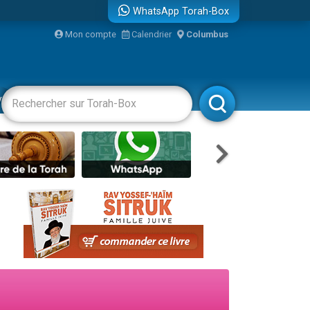
WhatsApp Torah-Box
Mon compte
Calendrier
Columbus
re
vertissements
Livres
Rabbanim
travers le temps