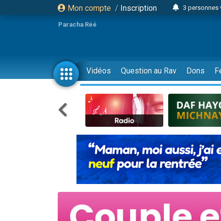
Mon compte
/
Inscription
3 personnes 
Odaya vient 
Paracha Réé
3 personn
3 personn
2 personnes 
Vidéos
Question au Rav
Dons
F
13 personnes
30 perso
Il reste 
12 nouve
3 personnes 
2 personnes 
2 nouvel
3 personnes 
8 personn
Nouvelle émis