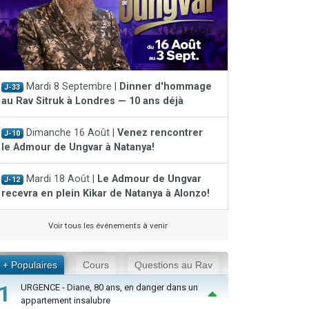
Mardi 8 Septembre |
Dinner d'hommage
J-33
au Rav Sitruk à Londres — 10 ans déjà
Dimanche 16 Août |
Venez rencontrer
J-10
le Admour de Ungvar à Natanya!
Mardi 18 Août |
Le Admour de Ungvar
J-12
recevra en plein Kikar de Natanya à Alonzo!
Voir tous les événements à venir
+ Populaires
Cours
Questions au Rav
1
URGENCE - Diane, 80 ans, en danger dans un
appartement insalubre