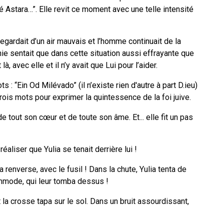
é Astara…”. Elle revit ce moment avec une telle intensité
a regardait d’un air mauvais et l’homme continuait de la
phie sentait que dans cette situation aussi effrayante que
, avec elle et il n’y avait que Lui pour l’aider.
 : “Ein Od Milévado” (il n’existe rien d'autre à part D.ieu)
rois mots pour exprimer la quintessence de la foi juive.
 tout son cœur et de toute son âme. Et... elle fit un pas
aliser que Yulia se tenait derrière lui !
 renverse, avec le fusil ! Dans la chute, Yulia tenta de
mmode, qui leur tomba dessus !
 la crosse tapa sur le sol. Dans un bruit assourdissant,