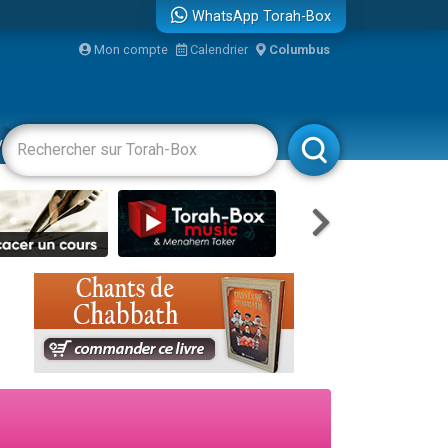
WhatsApp Torah-Box
bre
Mon compte
Calendrier
Columbus
...
vertissements
Livres
Rabbanim