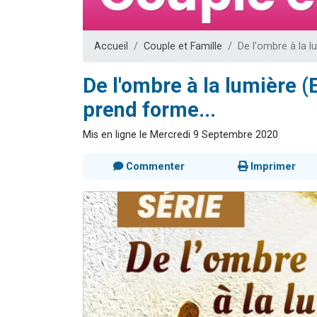
13 personnes
30 perso
Accueil
Couple et Famille
De l'ombre à la l
Il reste 
12 nouve
De l'ombre à la lumière (
29 personnes
prend forme...
Mis en ligne le Mercredi 9 Septembre 2020
Commenter
Imprimer