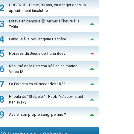
2
URGENCE - Diane, 80 ans, en danger dans un
appartement insalubre
3
Mitsva en panique 😨 Arriver à l'heure à la
Téfila
4
Panique à la boulangerie Cachère
5
Horaires du Jeûne de Ticha Béav
6
Résumé de la Paracha Réé en animation
Vidéo IA
7
La Paracha en 60 secondes : Réé
8
Hiloula du "Steïpeler" : Rabbi Ya’acov Israël
Kanievsky
9
Avaler son propre sang, permis ?