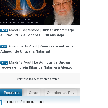
Mardi 8 Septembre |
Dinner d'hommage
J-31
au Rav Sitruk à Londres — 10 ans déjà
Dimanche 16 Août |
Venez rencontrer le
J-8
Admour de Ungvar à Natanya!
Mardi 18 Août |
Le Admour de Ungvar
J-10
recevra en plein Kikar de Natanya à Alonzo!
Voir tous les événements à venir
+ Populaires
Cours
Questions au Rav
1
Histoire - À bord du Titanic