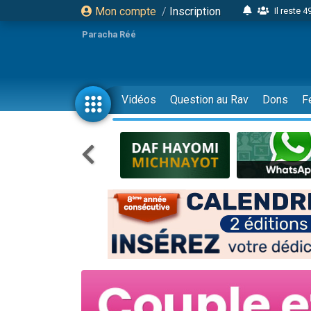
Mon compte
/
Inscription
Il reste 
16 person
Paracha Réé
2 personnes 
6 personnes 
4 personn
Vidéos
Question au Rav
Dons
F
2 personn
17 personnes
4 personnes 
Il reste 
Eva vient de
4 personnes 
3 personnes 
Odaya vient 
3 personn
2 personnes 