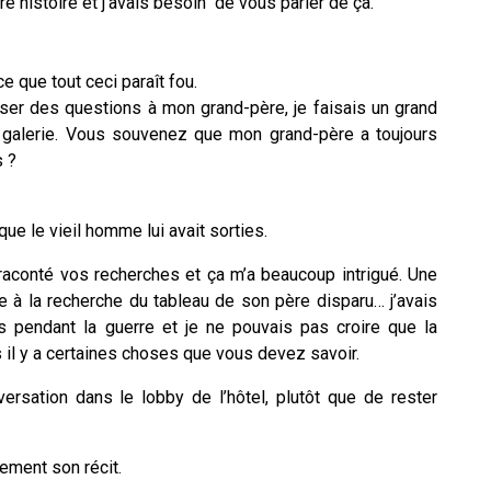
e histoire et j’avais besoin de vous parler de ça.
e que tout ceci paraît fou.
er des questions à mon grand-père, je faisais un grand
a galerie. Vous souvenez que mon grand-père a toujours
s ?
ue le vieil homme lui avait sorties.
raconté vos recherches et ça m’a beaucoup intrigué. Une
me à la recherche du tableau de son père disparu… j’avais
s pendant la guerre et je ne pouvais pas croire que la
s il y a certaines choses que vous devez savoir.
ersation dans le lobby de l’hôtel, plutôt que de rester
idement son récit.