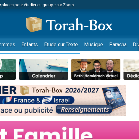
49 places pour étudier en groupe sur Zoom
nes viennent de faire un don pour Diane, 80 ans, dans un appartement insalu
viennent de nous rejoindre sur WhatsApp
viennent de nous rejoindre sur WhatsApp
es viennent de faire un don pour Reloger Rivka, 6 enfants, victime de violences
emmes
Enfants
Etude sur Texte
Musique
Paracha
Di
es viennent de faire un don pour 1 Journée de Vacances Pour les Enfants
 viennent de demander une bénédiction
viennent de nous rejoindre sur WhatsApp
49 places pour étudier en groupe sur Zoom
 donner son Maasser
viennent de nous rejoindre sur WhatsApp
viennent de nous rejoindre sur WhatsApp
de donner son Maasser
es viennent de faire un don pour 5 jours de vacances aux Orphelins
viennent de nous rejoindre sur WhatsApp