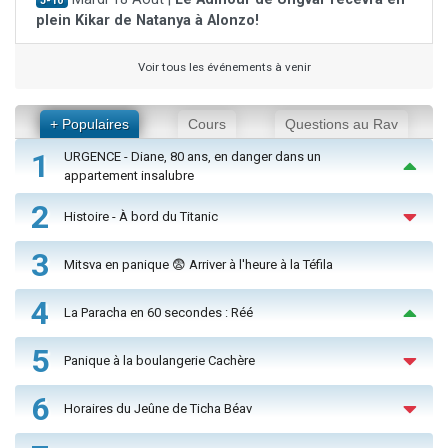
J-10
plein Kikar de Natanya à Alonzo!
Voir tous les événements à venir
+ Populaires
Cours
Questions au Rav
1
URGENCE - Diane, 80 ans, en danger dans un
appartement insalubre
2
Histoire - À bord du Titanic
3
Mitsva en panique 😨 Arriver à l'heure à la Téfila
4
La Paracha en 60 secondes : Réé
5
Panique à la boulangerie Cachère
6
Horaires du Jeûne de Ticha Béav