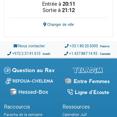
Entrée à
20:11
Sortie à
21:12
Changer de ville
Nous contacter
+33.1.80.20.5000
France
+972.2.37.41.515
+1.437.887.14.93
Israël
Canada
Raccourcis
Ressources
Paracha de la semaine
Calendrier Juif