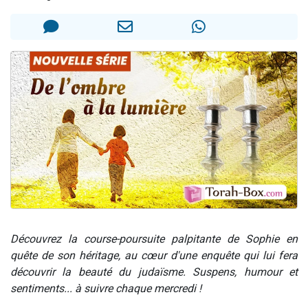
2 personnes viennent de nous rejoindre sur WhatsApp
13 personnes viennent de demander une bénédiction
Il reste 49 places pour étudier en groupe sur Zoom
12 nouvelles musiques dans Torah-Box Music
2 personnes viennent de nous rejoindre sur WhatsApp
Découvrez la course-poursuite palpitante de Sophie en
quête de son héritage, au cœur d'une enquête qui lui fera
découvrir la beauté du judaïsme. Suspens, humour et
sentiments... à suivre chaque mercredi !