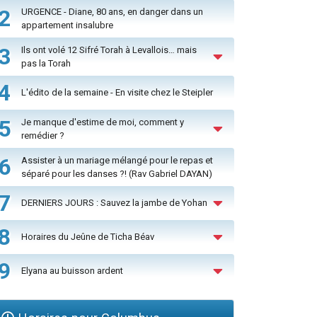
2
URGENCE - Diane, 80 ans, en danger dans un
appartement insalubre
3
Ils ont volé 12 Sifré Torah à Levallois… mais
pas la Torah
4
L'édito de la semaine - En visite chez le Steipler
5
Je manque d'estime de moi, comment y
remédier ?
6
Assister à un mariage mélangé pour le repas et
séparé pour les danses ?! (Rav Gabriel DAYAN)
7
DERNIERS JOURS : Sauvez la jambe de Yohan
8
Horaires du Jeûne de Ticha Béav
9
Elyana au buisson ardent