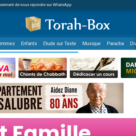
viennent de nous rejoindre sur WhatsApp
viennent de nous rejoindre sur WhatsApp
de donner son Maasser
es viennent de faire un don pour 5 jours de vacances aux Orphelins
es viennent de faire un don pour Diane, 80 ans, dans un appartement insalub
emmes
Enfants
Etude sur Texte
Musique
Paracha
Di
 viennent de demander une bénédiction
viennent de nous rejoindre sur WhatsApp
nnes viennent de faire un don pour Sauvez la jambe de Yohan
49 places pour étudier en groupe sur Zoom
lles musiques dans Torah-Box Music
viennent de nous rejoindre sur WhatsApp
viennent de nous rejoindre sur WhatsApp
viennent de nous rejoindre sur WhatsApp
les musiques dans Torah-Box Music
es viennent de faire un don pour Tsédaka : pauvres d'Israel