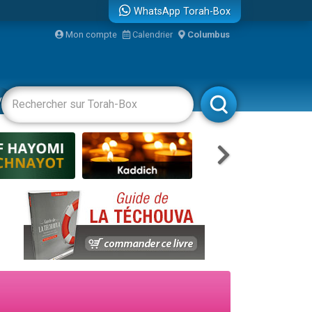
WhatsApp Torah-Box
Mon compte
Calendrier
Columbus
re
vertissements
Livres
Rabbanim