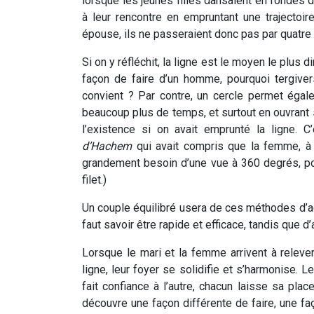
lorsque les jeunes filles dansaient en rondes
à leur rencontre en empruntant une trajectoir
épouse, ils ne passeraient donc pas par quatre
Si on y réfléchit, la ligne est le moyen le plus d
façon de faire d’un homme, pourquoi tergiver
convient ? Par contre, un cercle permet égale
beaucoup plus de temps, et surtout en ouvrant s
l’existence si on avait emprunté la ligne. 
d’Hachem
qui avait compris que la femme, à q
grandement besoin d’une vue à 360 degrés, p
filet.)
Un couple équilibré usera de ces méthodes d’a
faut savoir être rapide et efficace, tandis que d’
Lorsque le mari et la femme arrivent à relever
ligne, leur foyer se solidifie et s’harmonise
fait confiance à l’autre, chacun laisse sa place
découvre une façon différente de faire, une f