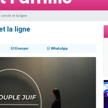
sion radio : Visions de grandeur n°104 : Le Chabbath et le Birkat Hamazone à 
 viennent de demander une bénédiction
 cercle et la ligne
de donner son Maasser
49 places pour étudier en groupe sur Zoom
et la ligne
 donner son Maasser
Envoyer
WhatsApp