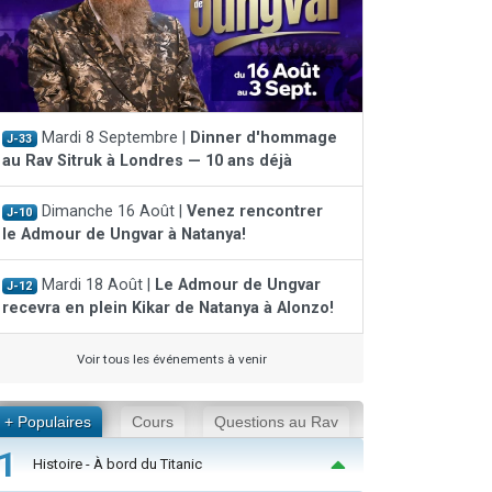
Mardi 8 Septembre |
Dinner d'hommage
J-33
au Rav Sitruk à Londres — 10 ans déjà
Dimanche 16 Août |
Venez rencontrer
J-10
le Admour de Ungvar à Natanya!
Mardi 18 Août |
Le Admour de Ungvar
J-12
recevra en plein Kikar de Natanya à Alonzo!
Voir tous les événements à venir
+ Populaires
Cours
Questions au Rav
1
Histoire - À bord du Titanic