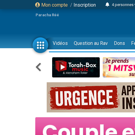
Mon compte
/
Inscription
4 personnes 
3 personnes 
Paracha Réé
Odaya vient 
3 personn
3 personn
Vidéos
Question au Rav
Dons
F
13 personnes
2 personnes 
30 perso
Il reste 
12 nouve
3 personnes 
2 personnes 
3 personnes 
2 nouvel
8 personn