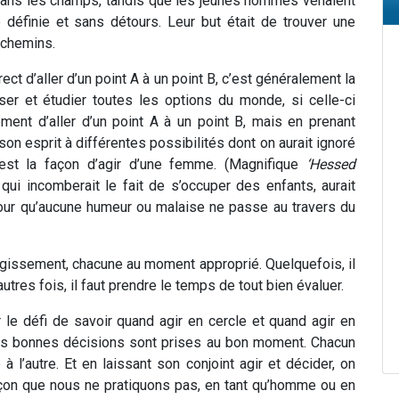
 dans les champs, tandis que les jeunes hommes venaient
e définie et sans détours. Leur but était de trouver une
 chemins.
irect d’aller d’un point A à un point B, c’est généralement la
ser et étudier toutes les options du monde, si celle-ci
ment d’aller d’un point A à un point B, mais en prenant
on esprit à différentes possibilités dont on aurait ignoré
C’est la façon d’agir d’une femme. (Magnifique
‘Hessed
ui incomberait le fait de s’occuper des enfants, aurait
our qu’aucune humeur ou malaise ne passe au travers du
gissement, chacune au moment approprié. Quelquefois, il
autres fois, il faut prendre le temps de tout bien évaluer.
 le défi de savoir quand agir en cercle et quand agir en
. Les bonnes décisions sont prises au bon moment. Chacun
 à l’autre. Et en laissant son conjoint agir et décider, on
açon que nous ne pratiquons pas, en tant qu’homme ou en