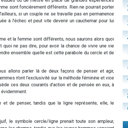
 études ou de mettre en place de grandes expériences
me sont foncièrement différents. Rien ne pourrait porter
d’ailleurs, si un couple ne se travaille pas en permanence
uée à l’échec et peut vite devenir un cauchemar pour lui
e et la femme sont différents, nous saurons alors quoi
et quoi ne pas dire, pour avoir la chance de vivre une vie
ndre ensemble quelle est cette parabole du cercle et de
ous allons parler là de deux façons de penser et agir,
emmes n’ont l’exclusivité sur la méthode féminine et vice
e ces deux courants d’action et de pensée en eux, à
n évidemment.
 et de penser, tandis que la ligne représente, elle, le
 juif, le symbole cercle/ligne prenait toute son ampleur,