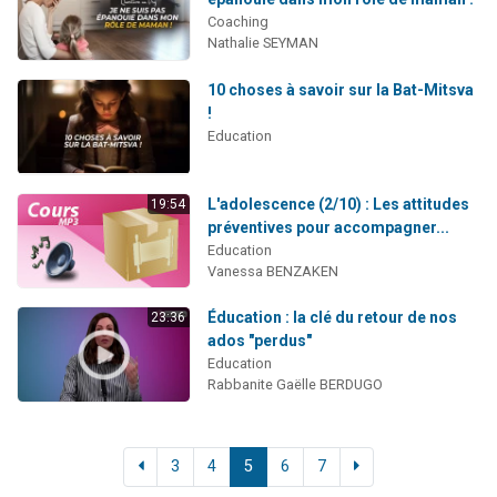
Coaching
Nathalie SEYMAN
10 choses à savoir sur la Bat-Mitsva
!
Education
L'adolescence (2/10) : Les attitudes
19:54
préventives pour accompagner...
Education
Vanessa BENZAKEN
Éducation : la clé du retour de nos
23:36
ados "perdus"
Education
Rabbanite Gaëlle BERDUGO
3
4
5
6
7