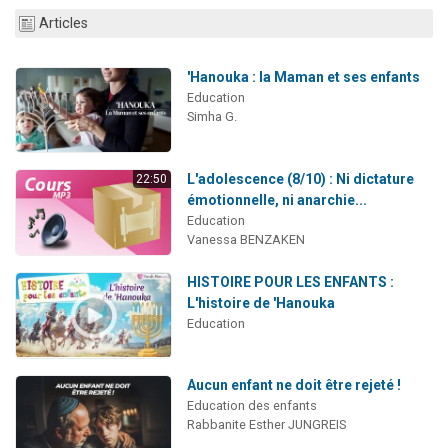
2 personnes viennent de nous rejoindre sur WhatsApp
Articles
2 personnes viennent de nous rejoindre sur WhatsApp
'Hanouka : la Maman et ses enfants
Malgorzata vient de donner son Maasser
Education
3 personnes viennent de nous rejoindre sur WhatsApp
Simha G.
2 personnes viennent de nous rejoindre sur WhatsApp
L'adolescence (8/10) : Ni dictature
22:50
émotionnelle, ni anarchie...
Education
Vanessa BENZAKEN
HISTOIRE POUR LES ENFANTS :
L'histoire de 'Hanouka
Education
Aucun enfant ne doit être rejeté !
Education des enfants
Rabbanite Esther JUNGREIS