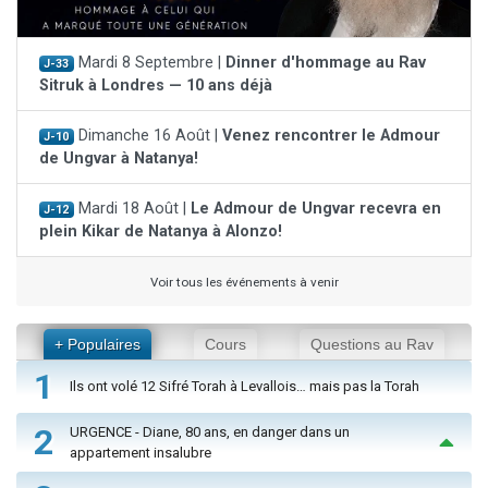
Mardi 8 Septembre |
Dinner d'hommage au Rav
J-33
Sitruk à Londres — 10 ans déjà
Dimanche 16 Août |
Venez rencontrer le Admour
J-10
de Ungvar à Natanya!
Mardi 18 Août |
Le Admour de Ungvar recevra en
J-12
plein Kikar de Natanya à Alonzo!
Voir tous les événements à venir
+ Populaires
Cours
Questions au Rav
1
Ils ont volé 12 Sifré Torah à Levallois… mais pas la Torah
2
URGENCE - Diane, 80 ans, en danger dans un
appartement insalubre