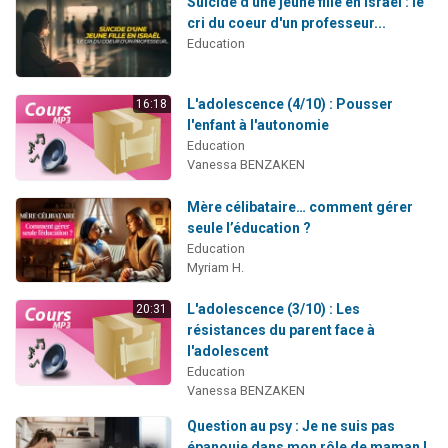
Suicide d'une jeune fille en Israël : le
cri du coeur d'un professeur...
Education
L'adolescence (4/10) : Pousser
16:18
l'enfant à l'autonomie
Education
Vanessa BENZAKEN
Mère célibataire… comment gérer
seule l’éducation ?
Education
Myriam H.
L'adolescence (3/10) : Les
20:31
résistances du parent face à
l'adolescent
Education
Vanessa BENZAKEN
Question au psy : Je ne suis pas
épanouie dans mon rôle de maman !