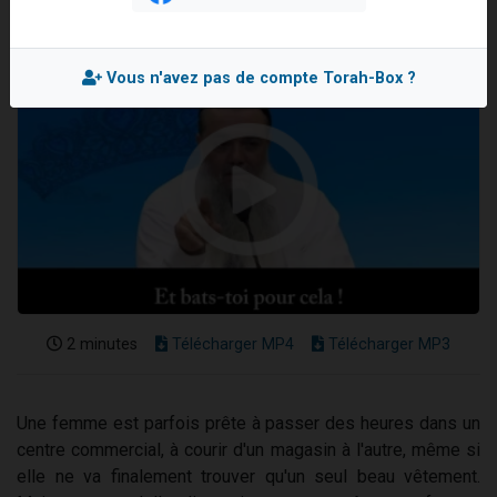
17 personnes viennent de demander une bénédiction
4 personnes viennent de nous rejoindre sur WhatsApp
Vous n'avez pas de compte Torah-Box ?
Il reste 49 places pour étudier en groupe sur Zoom
Eva vient de donner son Maasser
Eli vient de donner son Maasser
2 minutes
Télécharger MP4
Télécharger MP3
Une femme est parfois prête à passer des heures dans un
centre commercial, à courir d'un magasin à l'autre, même si
elle ne va finalement trouver qu'un seul beau vêtement.