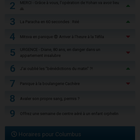
2
MERCI - Grâce à vous, l'opération de Yohan va avoir lieu
🙏
3
La Paracha en 60 secondes : Réé
4
Mitsva en panique 😨 Arriver à l'heure à la Téfila
5
URGENCE - Diane, 80 ans, en danger dans un
appartement insalubre
6
J'ai oublié les "bénédictions du matin" ?!
7
Panique à la boulangerie Cachère
8
Avaler son propre sang, permis ?
9
Offrez une semaine de centre aéré à un enfant orphelin
Horaires pour Columbus