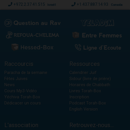
+972.2.37.41.515
+1.437.887.14.93
Israël
Canada
Raccourcis
Ressources
Paracha de la semaine
Calendrier Juif
Fêtes Juives
Sidour (livre de prière)
News
Horaires de Chabbath
Cours Mp3-Vidéo
Livres Torah-Box
Yéchiva Torah-Box
Inscription
Dédicacer un cours
Podcast Torah-Box
English Version
L'association
Retrouvez-nous...