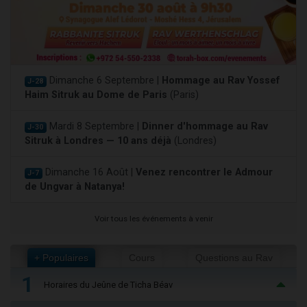
Dimanche 6 Septembre |
Hommage au Rav Yossef
J-28
Haim Sitruk au Dome de Paris
(Paris)
Mardi 8 Septembre |
Dinner d'hommage au Rav
J-30
Sitruk à Londres — 10 ans déjà
(Londres)
Dimanche 16 Août |
Venez rencontrer le Admour
J-7
de Ungvar à Natanya!
Voir tous les événements à venir
+ Populaires
Cours
Questions au Rav
1
Horaires du Jeûne de Ticha Béav