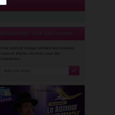
travers le temps
Newsletter Torah-Box Femmes
Pour recevoir chaque semaine les nouveaux
cours et articles, inscrivez-vous dès
maintenant :