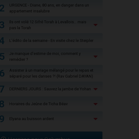
2
URGENCE - Diane, 80 ans, en danger dans un
appartement insalubre
3
Ils ont volé 12 Sifré Torah à Levallois… mais
pas la Torah
4
L'édito de la semaine - En visite chez le Steipler
5
Je manque d'estime de moi, comment y
remédier ?
6
Assister à un mariage mélangé pour le repas et
séparé pour les danses ?! (Rav Gabriel DAYAN)
7
DERNIERS JOURS : Sauvez la jambe de Yohan
8
Horaires du Jeûne de Ticha Béav
9
Elyana au buisson ardent