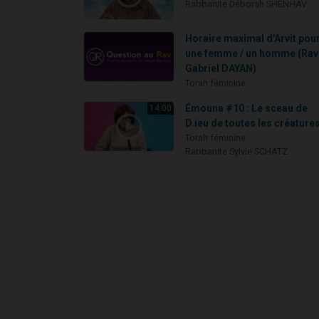
Rabbanite Déborah SHENHAV
Horaire maximal d'Arvit pou
une femme / un homme (Rav
Gabriel DAYAN)
Torah féminine
Émouna #10 : Le sceau de
14:00
D.ieu de toutes les créature
Torah féminine
Rabbanite Sylvie SCHATZ