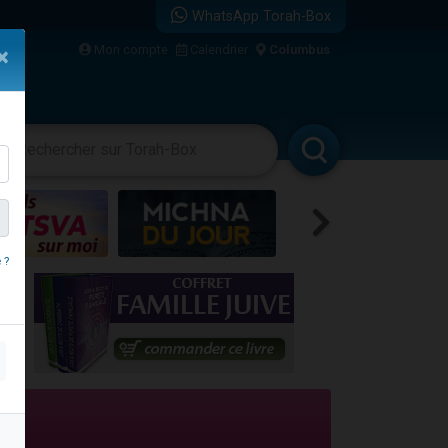
WhatsApp Torah-Box
Mon compte
Calendrier
Columbus
×
re
vertissements
Livres
Rabbanim
 ?