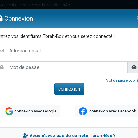
viennent de nous rejoindre sur WhatsApp
viennent de nous rejoindre sur WhatsApp
Connexion
de donner son Maasser
es viennent de faire un don pour 5 jours de vacances aux Orphelins
ntrez vos identifiants Torah-Box et vous serez connecté !
es viennent de faire un don pour Diane, 80 ans, dans un appartement insalub
emmes
Enfants
Etude sur Texte
Musique
Paracha
Di
 viennent de demander une bénédiction
viennent de nous rejoindre sur WhatsApp
nnes viennent de faire un don pour Sauvez la jambe de Yohan
49 places pour étudier en groupe sur Zoom
Mot de passe oublié
lles musiques dans Torah-Box Music
viennent de nous rejoindre sur WhatsApp
viennent de nous rejoindre sur WhatsApp
connexion avec Google
connexion avec Facebook
viennent de nous rejoindre sur WhatsApp
les musiques dans Torah-Box Music
es viennent de faire un don pour Tsédaka : pauvres d'Israel
Vous n'avez pas de compte Torah-Box ?