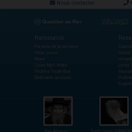
Nous contacter
Raccourcis
Ress
Paracha de la semaine
Calendr
Fêtes Juives
Sidour 
News
Horair
Cours Mp3-Vidéo
Livres
Yéchiva Torah-Box
Inscrip
Dédicacer un cours
Podcas
English
Rav Aharon L.
Rabbi 'Haïm KANIEW