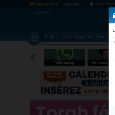
Mon compte
/
Inscription
4 personnes 
3 personnes 
Paracha Réé
Odaya vient 
3 personn
E
3 personn
Vidéos
Question au Rav
Dons
F
13 personnes
2 personnes 
30 perso
Il reste 
12 nouve
3 personnes 
2 personnes 
3 personnes 
2 nouvel
8 personn