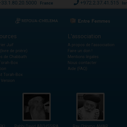
+33.1.80.20.5000
+972.2.37.41.515
France
Is
ources
L'association
ier Juif
A propos de l'association
(livre de prière)
Faire un don !
es de Chabbath
Mentions légales
 Torah-Box
Nous contacter
tion
Aide (FAQ)
t Torah-Box
 Version
SKI
Rabbi David ABI'HSSIRA
Rav Chlomo AMAR