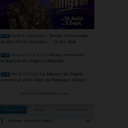
Mardi 8 Septembre |
Dinner d'hommage
J-33
au Rav Sitruk à Londres — 10 ans déjà
Dimanche 16 Août |
Venez rencontrer
J-10
le Admour de Ungvar à Natanya!
Mardi 18 Août |
Le Admour de Ungvar
J-12
recevra en plein Kikar de Natanya à Alonzo!
Voir tous les événements à venir
+ Populaires
Cours
Questions au Rav
1
Histoire - À bord du Titanic