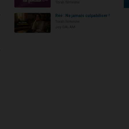
Torah féminine
r
Réé : Ne jamais culpabiliser !
Torah féminine
Joy GALAM
s