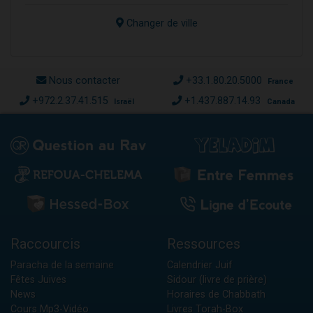
Changer de ville
Nous contacter
+33.1.80.20.5000
France
+972.2.37.41.515
+1.437.887.14.93
Israël
Canada
Raccourcis
Ressources
Paracha de la semaine
Calendrier Juif
Fêtes Juives
Sidour (livre de prière)
News
Horaires de Chabbath
Cours Mp3-Vidéo
Livres Torah-Box