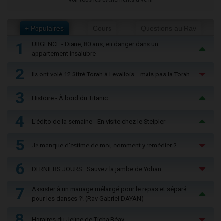
Voir tous les événements à venir
+ Populaires
Cours
Questions au Rav
1
URGENCE - Diane, 80 ans, en danger dans un
appartement insalubre
2
Ils ont volé 12 Sifré Torah à Levallois… mais pas la Torah
3
Histoire - À bord du Titanic
4
L'édito de la semaine - En visite chez le Steipler
5
Je manque d'estime de moi, comment y remédier ?
6
DERNIERS JOURS : Sauvez la jambe de Yohan
7
Assister à un mariage mélangé pour le repas et séparé
pour les danses ?! (Rav Gabriel DAYAN)
8
Horaires du Jeûne de Ticha Béav