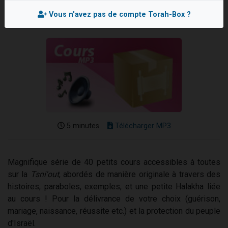
Ariel vient de donner son Maasser
Vous n'avez pas de compte Torah-Box ?
Il reste 49 places pour étudier en groupe sur Zoom
Nathaniel vient de donner son Maasser
6 personnes viennent de faire un don pour 5 enfants déjà orphelins risquent de perdre leur maman
3 personnes viennent de nous rejoindre sur WhatsApp
5 minutes
Télécharger MP3
Magnifique série de 40 petits cours accessibles à toutes
sur la
Tsni'out
, abordés de manière originale à travers des
histoires, paraboles, exemples, et une petite Halakha liée
au cours ! Pour la délivrance de votre choix (guérison,
mariage, naissance, réussite etc.) et la protection du peuple
d'Israël.