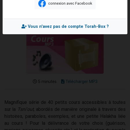
connexion avec Facebook
Nouvelle émission radio : Visions de grandeur n°104 : Le Chabbath et le Birkat Hamazone à travers le temps
Mis en ligne le Mercredi 3 Décembre 2025
61 personnes viennent de demander une bénédiction
Ariel vient de donner son Maasser
Vous n'avez pas de compte Torah-Box ?
Il reste 49 places pour étudier en groupe sur Zoom
Eva vient de donner son Maasser
5 minutes
Télécharger MP3
Magnifique série de 40 petits cours accessibles à toutes
sur la
Tsni'out
, abordés de manière originale à travers des
histoires, paraboles, exemples, et une petite Halakha liée
au cours ! Pour la délivrance de votre choix (guérison,