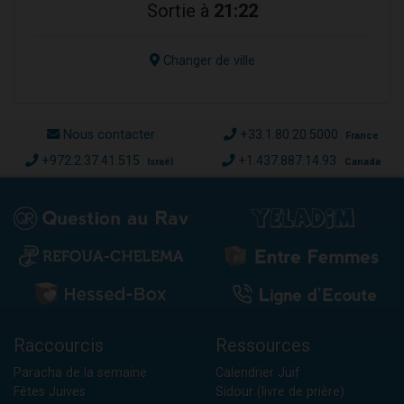
Sortie à
21:22
Changer de ville
Nous contacter
+33.1.80.20.5000
France
+972.2.37.41.515
+1.437.887.14.93
Israël
Canada
Raccourcis
Ressources
Paracha de la semaine
Calendrier Juif
Fêtes Juives
Sidour (livre de prière)