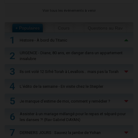
Voir tous les événements à venir
+ Populaires
Cours
Questions au Rav
1
Histoire - À bord du Titanic
2
URGENCE - Diane, 80 ans, en danger dans un appartement
insalubre
3
Ils ont volé 12 Sifré Torah à Levallois… mais pas la Torah
4
L'édito de la semaine - En visite chez le Steipler
5
Je manque d'estime de moi, comment y remédier ?
6
Assister à un mariage mélangé pour le repas et séparé pour
les danses ?! (Rav Gabriel DAYAN)
7
DERNIERS JOURS : Sauvez la jambe de Yohan