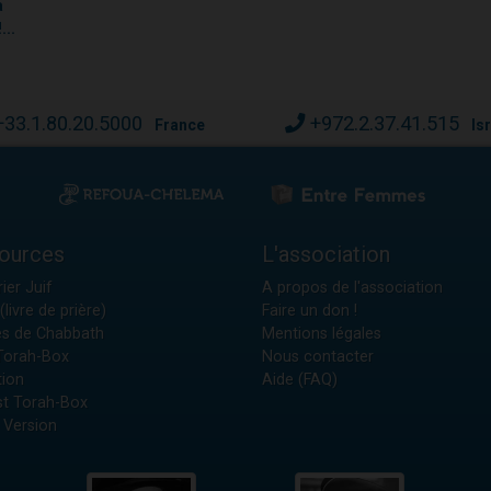
a
...
+33.1.80.20.5000
+972.2.37.41.515
France
Is
ources
L'association
ier Juif
A propos de l'association
(livre de prière)
Faire un don !
es de Chabbath
Mentions légales
 Torah-Box
Nous contacter
tion
Aide (FAQ)
t Torah-Box
 Version