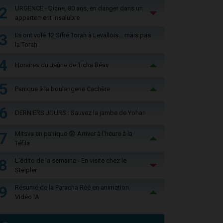
2
URGENCE - Diane, 80 ans, en danger dans un
appartement insalubre
3
Ils ont volé 12 Sifré Torah à Levallois… mais pas
la Torah
4
Horaires du Jeûne de Ticha Béav
5
Panique à la boulangerie Cachère
6
DERNIERS JOURS : Sauvez la jambe de Yohan
7
Mitsva en panique 😨 Arriver à l'heure à la
Téfila
8
L'édito de la semaine - En visite chez le
Steipler
9
Résumé de la Paracha Réé en animation
Vidéo IA