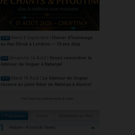
Mardi 8 Septembre |
Dinner d'hommage
J-32
au Rav Sitruk à Londres — 10 ans déjà
Dimanche 16 Août |
Venez rencontrer le
J-9
Admour de Ungvar à Natanya!
Mardi 18 Août |
Le Admour de Ungvar
J-11
recevra en plein Kikar de Natanya à Alonzo!
Voir tous les événements à venir
+ Populaires
Cours
Questions au Rav
1
Histoire - À bord du Titanic