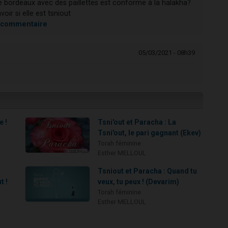
ée bordeaux avec des paillettes est conforme à la halakha?
oir si elle est tsniout
du commentaire
05/03/2021 - 08h39
e !
Tsni'out et Paracha : La
Tsni'out, le pari gagnant (Ekev)
Torah féminine
Esther MELLOUL
Tsniout et Paracha : Quand tu
t !
veux, tu peux ! (Devarim)
Torah féminine
Esther MELLOUL