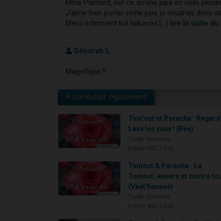
Mme Plantard, est-ce qu'une jupe en voile pliss
J'aime bien porter cette jupe je voudrais donc sav
Merci infiniment kol hakavod [...]
lire la suite 
Déborah L.
Magnifique !!
A consulter également
Tsni'out et Paracha : Regard
Lève les yeux ! (Réé)
Torah féminine
Esther MELLOUL
Tsniout & Paracha : La
Tsniout, envers et contre tou
(Vaet'hanane)
Torah féminine
Esther MELLOUL