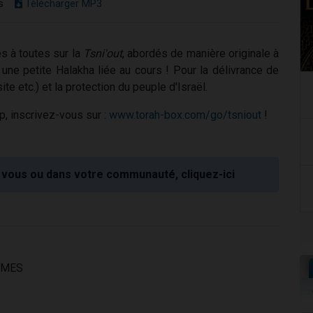
s
Télécharger MP3
s à toutes sur la
Tsni'out
, abordés de manière originale à
 une petite Halakha liée au cours ! Pour la délivrance de
te etc.) et la protection du peuple d'Israël.
p, inscrivez-vous sur :
www.torah-box.com/go/tsniout
!
vous ou dans votre communauté, cliquez-ici
MMES