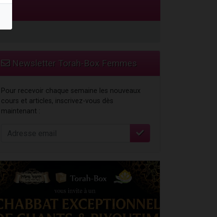
Newsletter Torah-Box Femmes
Pour recevoir chaque semaine les nouveaux
cours et articles, inscrivez-vous dès
maintenant :