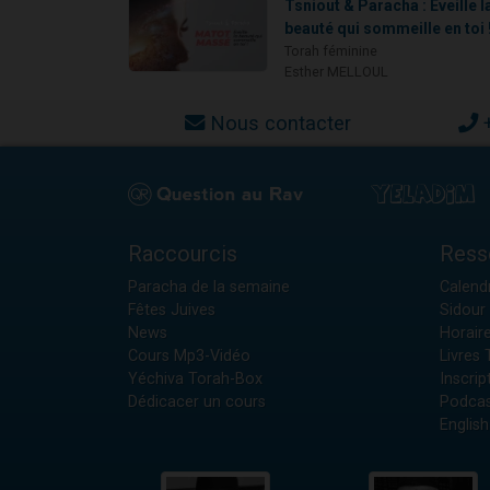
Tsniout & Paracha : Eveille l
beauté qui sommeille en toi !
Torah féminine
Esther MELLOUL
Nous contacter
Raccourcis
Ress
Paracha de la semaine
Calendr
Fêtes Juives
Sidour 
News
Horair
Cours Mp3-Vidéo
Livres
Yéchiva Torah-Box
Inscrip
Dédicacer un cours
Podcas
English