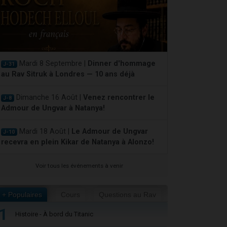
Mardi 8 Septembre |
Dinner d'hommage
J-31
au Rav Sitruk à Londres — 10 ans déjà
Dimanche 16 Août |
Venez rencontrer le
J-8
Admour de Ungvar à Natanya!
Mardi 18 Août |
Le Admour de Ungvar
J-10
recevra en plein Kikar de Natanya à Alonzo!
Voir tous les événements à venir
+ Populaires
Cours
Questions au Rav
1
Histoire - À bord du Titanic