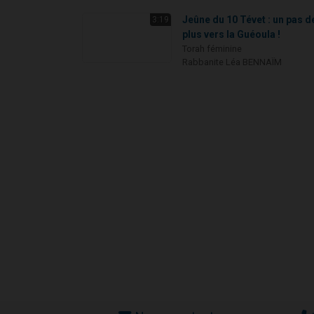
Jeûne du 10 Tévet : un pas d
3:19
plus vers la Guéoula !
Torah féminine
Rabbanite Léa BENNAÏM