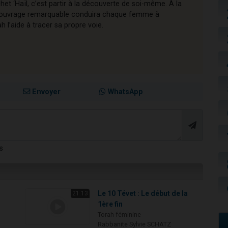
chet ‘Haïl, c’est partir à la découverte de soi-même. À la
cet ouvrage remarquable conduira chaque femme à
l’aide à tracer sa propre voie.
Envoyer
WhatsApp
s
Le 10 Tévet : Le début de la
21:13
1ère fin
Torah féminine
Rabbanite Sylvie SCHATZ