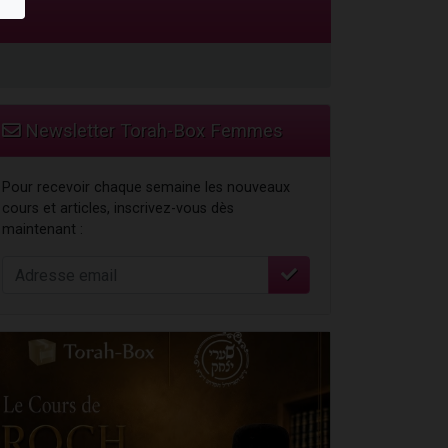
Newsletter Torah-Box Femmes
Pour recevoir chaque semaine les nouveaux
cours et articles, inscrivez-vous dès
maintenant :