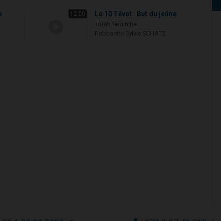
e
Le 10 Tévet : But du jeûne
12:00
Torah féminine
Rabbanite Sylvie SCHATZ