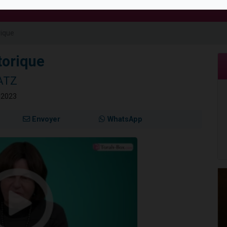
 viennent de demander une bénédiction
nnes viennent de faire un don pour Sauvez la jambe de Yohan
rique
49 places pour étudier en groupe sur Zoom
lles musiques dans Torah-Box Music
torique
 viennent de demander une bénédiction
HATZ
 2023
Envoyer
WhatsApp