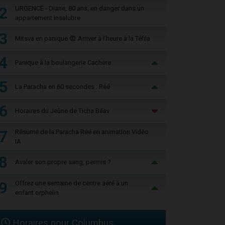
2
URGENCE - Diane, 80 ans, en danger dans un
appartement insalubre
3
Mitsva en panique 😨 Arriver à l'heure à la Téfila
4
Panique à la boulangerie Cachère
5
La Paracha en 60 secondes : Réé
6
Horaires du Jeûne de Ticha Béav
7
Résumé de la Paracha Réé en animation Vidéo
IA
8
Avaler son propre sang, permis ?
9
Offrez une semaine de centre aéré à un
enfant orphelin
Horaires pour Columbus