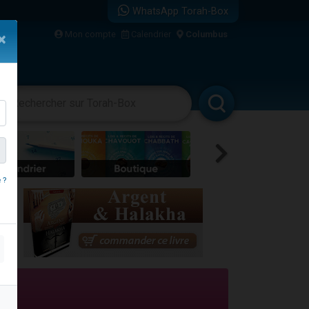
WhatsApp Torah-Box
bre
Mon compte
Calendrier
Columbus
×
...
vertissements
Livres
Rabbanim
 ?