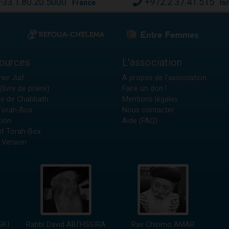
+33.1.80.20.5000
+972.2.37.41.515
France
Is
ources
L'association
ier Juif
A propos de l'association
(livre de prière)
Faire un don !
es de Chabbath
Mentions légales
 Torah-Box
Nous contacter
tion
Aide (FAQ)
t Torah-Box
 Version
SKI
Rabbi David ABI'HSSIRA
Rav Chlomo AMAR