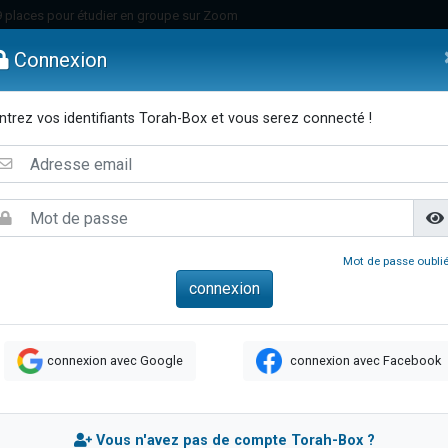
49 places pour étudier en groupe sur Zoom
nes viennent de faire un don pour Diane, 80 ans, dans un appartement insalu
Connexion
viennent de nous rejoindre sur WhatsApp
viennent de nous rejoindre sur WhatsApp
ntrez vos identifiants Torah-Box et vous serez connecté !
es viennent de faire un don pour Reloger Rivka, 6 enfants, victime de violences
emmes
Enfants
Etude sur Texte
Musique
Paracha
Di
es viennent de faire un don pour 1 Journée de Vacances Pour les Enfants
 viennent de demander une bénédiction
viennent de nous rejoindre sur WhatsApp
49 places pour étudier en groupe sur Zoom
Mot de passe oublié
 donner son Maasser
viennent de nous rejoindre sur WhatsApp
viennent de nous rejoindre sur WhatsApp
connexion avec Google
connexion avec Facebook
de donner son Maasser
es viennent de faire un don pour 5 jours de vacances aux Orphelins
viennent de nous rejoindre sur WhatsApp
Vous n'avez pas de compte Torah-Box ?