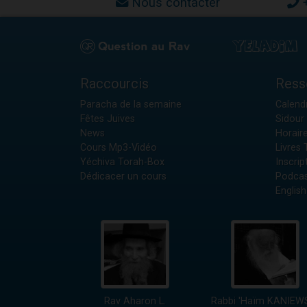
Nous contacter
Raccourcis
Ress
Paracha de la semaine
Calendr
Fêtes Juives
Sidour 
News
Horair
Cours Mp3-Vidéo
Livres
Yéchiva Torah-Box
Inscrip
Dédicacer un cours
Podcas
English
Rav Aharon L.
Rabbi 'Haïm KANIEW