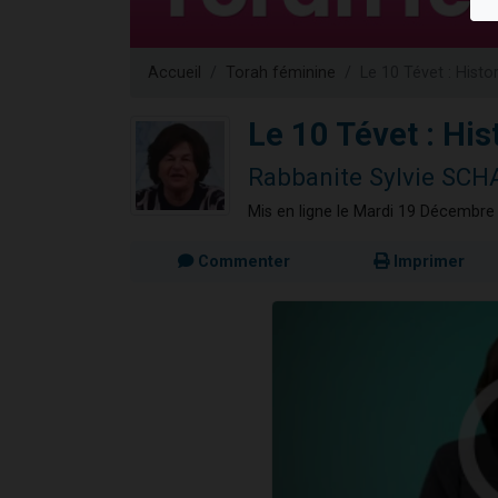
13 personnes
30 perso
Accueil
Torah féminine
Le 10 Tévet : Histo
Il reste 
12 nouve
Le 10 Tévet : His
29 personnes
Rabbanite Sylvie SC
Mis en ligne le Mardi 19 Décembre
Commenter
Imprimer