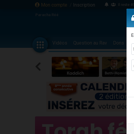
Mon compte
/
Inscription
Il reste 
16 person
Paracha Réé
2 personnes 
6 personnes 
E
4 personn
Vidéos
Question au Rav
Dons
F
2 personn
17 personnes
4 personnes 
Il reste 
Eva vient de
4 personnes 
3 personnes 
Odaya vient 
3 personn
2 personnes 