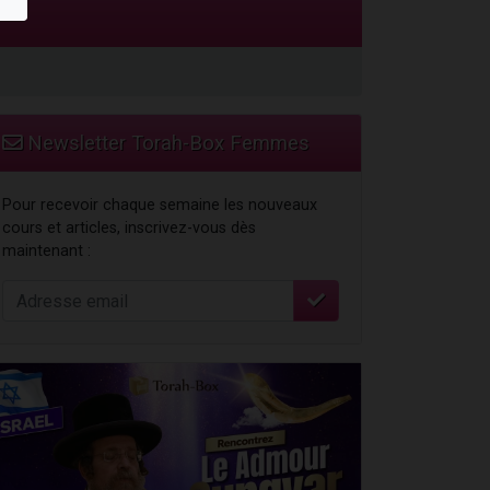
travers le temps
Newsletter Torah-Box Femmes
Pour recevoir chaque semaine les nouveaux
cours et articles, inscrivez-vous dès
maintenant :