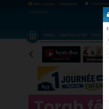
Mon compte
/
Inscription
17 personnes
Il reste 
Paracha Réé
23 person
Eva vient de
E
4 personnes 
Vidéos
Question au Rav
Dons
F
3 personnes 
Odaya vient 
3 personn
2 personnes 
13 personnes
Il reste 
30 perso
12 nouve
3 personnes 
2 personnes 