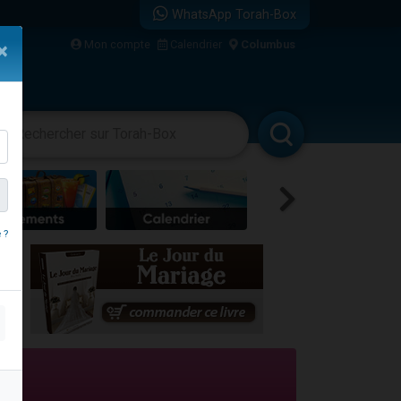
WhatsApp Torah-Box
Mon compte
Calendrier
Columbus
×
bre
vertissements
Livres
Rabbanim
 ?