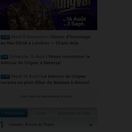
Mardi 8 Septembre |
Dinner d'hommage
J-32
au Rav Sitruk à Londres — 10 ans déjà
Dimanche 16 Août |
Venez rencontrer le
J-9
Admour de Ungvar à Natanya!
Mardi 18 Août |
Le Admour de Ungvar
J-11
recevra en plein Kikar de Natanya à Alonzo!
Voir tous les événements à venir
+ Populaires
Cours
Questions au Rav
1
Histoire - À bord du Titanic