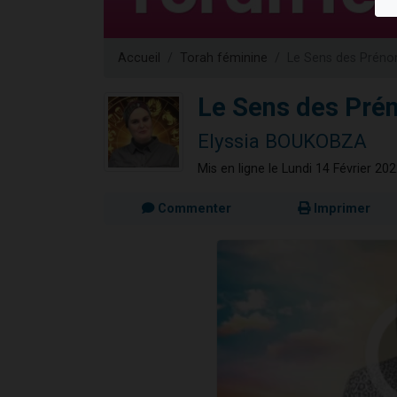
3 personnes 
2 nouvel
Accueil
Torah féminine
Le Sens des Prénom
8 personn
Nouvelle émis
Le Sens des Prén
4 personnes 
Elyssia BOUKOBZA
Mis en ligne le Lundi 14 Février 20
Commenter
Imprimer