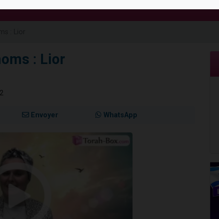
viennent de nous rejoindre sur WhatsApp
les musiques dans Torah-Box Music
s : Lior
es viennent de faire un don pour Tsédaka : pauvres d'Israel
sion radio : Visions de grandeur n°104 : Le Chabbath et le Birkat Hamazone à 
oms : Lior
viennent de nous rejoindre sur WhatsApp
22
Envoyer
WhatsApp