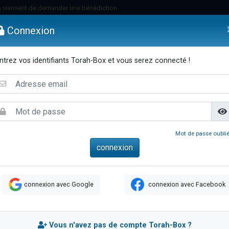
 viennent de demander une bénédiction
49 places pour étudier en groupe sur Zoom
Connexion
nes viennent de faire un don pour Diane, 80 ans, dans un appartement insalu
 donner son Maasser
ntrez vos identifiants Torah-Box et vous serez connecté !
viennent de nous rejoindre sur WhatsApp
emmes
Enfants
Etude sur Texte
Musique
Paracha
Di
viennent de nous rejoindre sur WhatsApp
de donner son Maasser
es viennent de faire un don pour 5 jours de vacances aux Orphelins
viennent de nous rejoindre sur WhatsApp
Mot de passe oublié
 viennent de demander une bénédiction
49 places pour étudier en groupe sur Zoom
nnes viennent de faire un don pour Sauvez la jambe de Yohan
connexion avec Google
connexion avec Facebook
lles musiques dans Torah-Box Music
viennent de nous rejoindre sur WhatsApp
viennent de nous rejoindre sur WhatsApp
Vous n'avez pas de compte Torah-Box ?