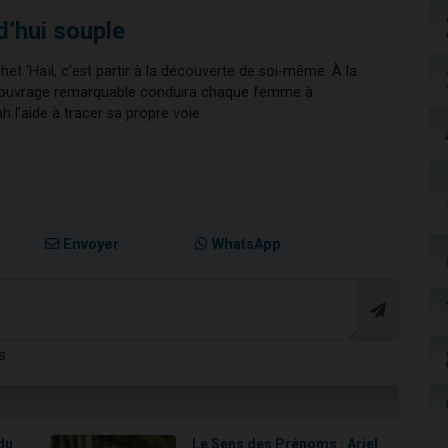
d’hui souple
chet ‘Haïl, c’est partir à la découverte de soi-même. À la
cet ouvrage remarquable conduira chaque femme à
l’aide à tracer sa propre voie.
Envoyer
WhatsApp
s
du
Le Sens des Prénoms : Ariel