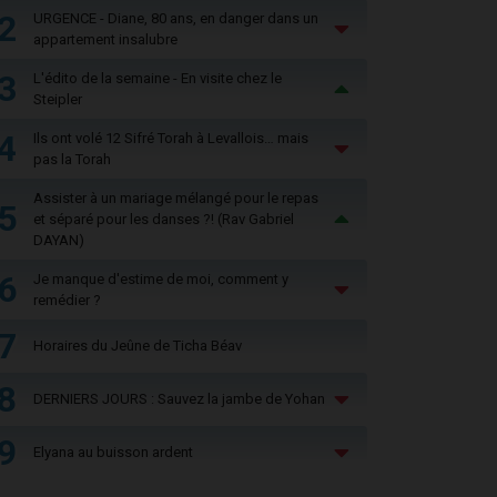
2
URGENCE - Diane, 80 ans, en danger dans un
appartement insalubre
3
L'édito de la semaine - En visite chez le
Steipler
4
Ils ont volé 12 Sifré Torah à Levallois… mais
pas la Torah
Assister à un mariage mélangé pour le repas
5
et séparé pour les danses ?! (Rav Gabriel
DAYAN)
6
Je manque d'estime de moi, comment y
remédier ?
7
Horaires du Jeûne de Ticha Béav
8
DERNIERS JOURS : Sauvez la jambe de Yohan
9
Elyana au buisson ardent