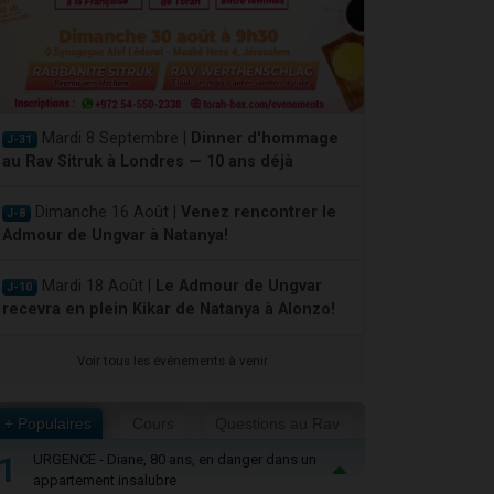
Mardi 8 Septembre |
Dinner d'hommage
J-31
au Rav Sitruk à Londres — 10 ans déjà
Dimanche 16 Août |
Venez rencontrer le
J-8
Admour de Ungvar à Natanya!
Mardi 18 Août |
Le Admour de Ungvar
J-10
recevra en plein Kikar de Natanya à Alonzo!
Voir tous les événements à venir
+ Populaires
Cours
Questions au Rav
1
URGENCE - Diane, 80 ans, en danger dans un
appartement insalubre