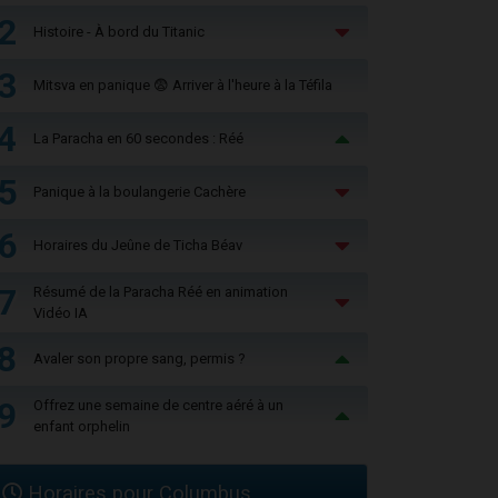
2
Histoire - À bord du Titanic
3
Mitsva en panique 😨 Arriver à l'heure à la Téfila
4
La Paracha en 60 secondes : Réé
5
Panique à la boulangerie Cachère
6
Horaires du Jeûne de Ticha Béav
7
Résumé de la Paracha Réé en animation
Vidéo IA
8
Avaler son propre sang, permis ?
9
Offrez une semaine de centre aéré à un
enfant orphelin
Horaires pour Columbus