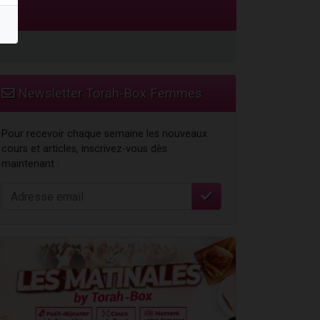
Newsletter Torah-Box Femmes
Pour recevoir chaque semaine les nouveaux
cours et articles, inscrivez-vous dès
maintenant :