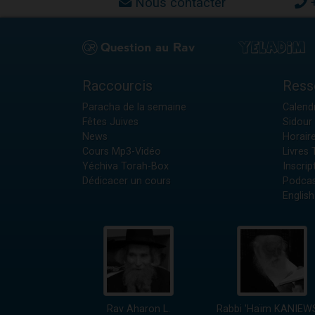
Nous contacter
Raccourcis
Ress
Paracha de la semaine
Calendr
Fêtes Juives
Sidour 
News
Horair
Cours Mp3-Vidéo
Livres
Yéchiva Torah-Box
Inscrip
Dédicacer un cours
Podcas
English
Rav Aharon L.
Rabbi 'Haïm KANIEW