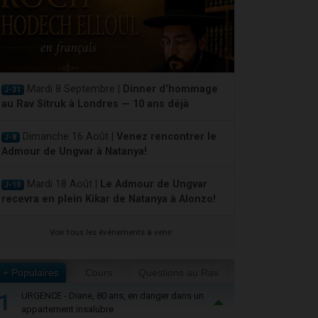
Mardi 8 Septembre |
Dinner d'hommage
J-31
au Rav Sitruk à Londres — 10 ans déjà
Dimanche 16 Août |
Venez rencontrer le
J-8
Admour de Ungvar à Natanya!
Mardi 18 Août |
Le Admour de Ungvar
J-10
recevra en plein Kikar de Natanya à Alonzo!
Voir tous les événements à venir
+ Populaires
Cours
Questions au Rav
1
URGENCE - Diane, 80 ans, en danger dans un
appartement insalubre