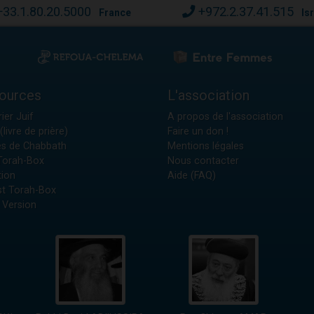
+33.1.80.20.5000
+972.2.37.41.515
France
Is
ources
L'association
ier Juif
A propos de l'association
(livre de prière)
Faire un don !
es de Chabbath
Mentions légales
 Torah-Box
Nous contacter
tion
Aide (FAQ)
t Torah-Box
 Version