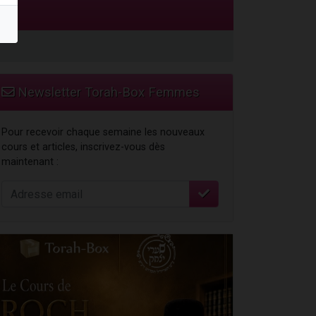
Newsletter Torah-Box Femmes
Pour recevoir chaque semaine les nouveaux
cours et articles, inscrivez-vous dès
maintenant :