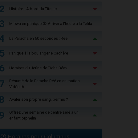
2
Histoire - À bord du Titanic
3
Mitsva en panique 😨 Arriver à l'heure à la Téfila
4
La Paracha en 60 secondes : Réé
5
Panique à la boulangerie Cachère
6
Horaires du Jeûne de Ticha Béav
7
Résumé de la Paracha Réé en animation
Vidéo IA
8
Avaler son propre sang, permis ?
9
Offrez une semaine de centre aéré à un
enfant orphelin
Horaires pour Columbus