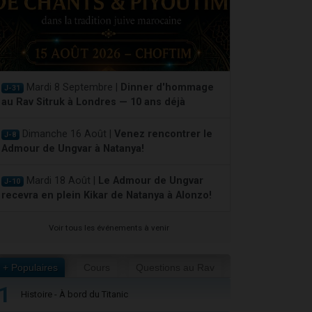
Mardi 8 Septembre |
Dinner d'hommage
J-31
au Rav Sitruk à Londres — 10 ans déjà
Dimanche 16 Août |
Venez rencontrer le
J-8
Admour de Ungvar à Natanya!
Mardi 18 Août |
Le Admour de Ungvar
J-10
recevra en plein Kikar de Natanya à Alonzo!
Voir tous les événements à venir
+ Populaires
Cours
Questions au Rav
1
Histoire - À bord du Titanic