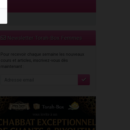
Newsletter Torah-Box Femmes
Pour recevoir chaque semaine les nouveaux
cours et articles, inscrivez-vous dès
maintenant :