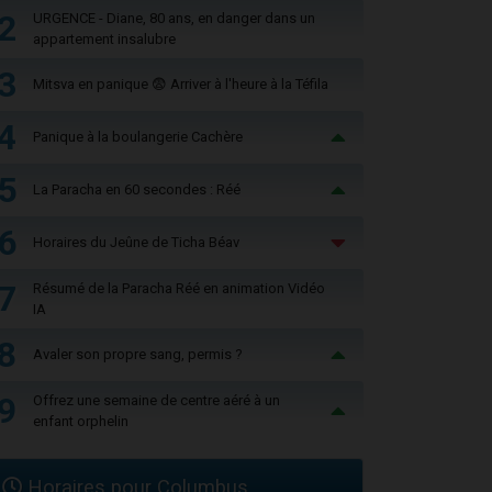
2
URGENCE - Diane, 80 ans, en danger dans un
appartement insalubre
3
Mitsva en panique 😨 Arriver à l'heure à la Téfila
4
Panique à la boulangerie Cachère
5
La Paracha en 60 secondes : Réé
6
Horaires du Jeûne de Ticha Béav
7
Résumé de la Paracha Réé en animation Vidéo
IA
8
Avaler son propre sang, permis ?
9
Offrez une semaine de centre aéré à un
enfant orphelin
Horaires pour Columbus