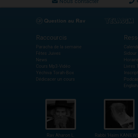
Nous contacter
Raccourcis
Ress
Paracha de la semaine
Calendr
Fêtes Juives
Sidour 
News
Horair
Cours Mp3-Vidéo
Livres
Yéchiva Torah-Box
Inscrip
Dédicacer un cours
Podcas
English
Rav Aharon L.
Rabbi 'Haïm KANIEW