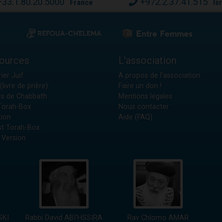
+33.1.80.20.5000
+972.2.37.41.515
France
Is
ources
L'association
ier Juif
A propos de l'association
(livre de prière)
Faire un don !
es de Chabbath
Mentions légales
 Torah-Box
Nous contacter
tion
Aide (FAQ)
t Torah-Box
 Version
SKI
Rabbi David ABI'HSSIRA
Rav Chlomo AMAR