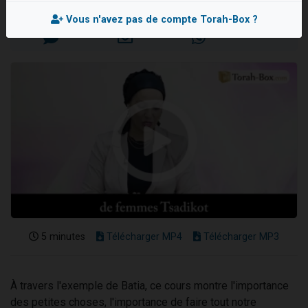
Mis en ligne le Dimanche 4 Janvier 2026
2 personnes viennent de nous rejoindre sur WhatsApp
Vous n'avez pas de compte Torah-Box ?
13 personnes viennent de demander une bénédiction
Il reste 49 places pour étudier en groupe sur Zoom
12 nouvelles musiques dans Torah-Box Music
2 personnes viennent de nous rejoindre sur WhatsApp
5 minutes
Télécharger MP4
Télécharger MP3
À travers l'exemple de Batia, ce cours montre l'importance
des petites choses, l'importance de faire tout notre