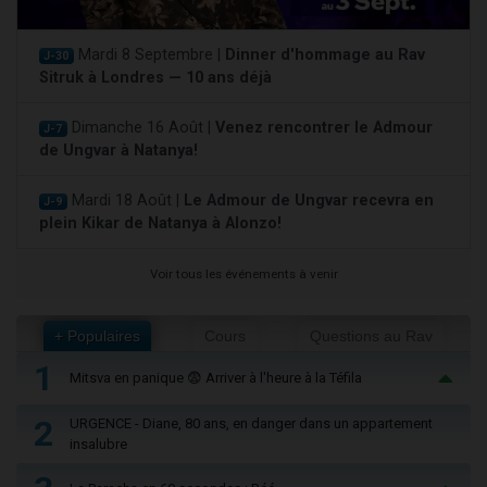
Mardi 8 Septembre |
Dinner d'hommage au Rav
J-30
Sitruk à Londres — 10 ans déjà
Dimanche 16 Août |
Venez rencontrer le Admour
J-7
de Ungvar à Natanya!
Mardi 18 Août |
Le Admour de Ungvar recevra en
J-9
plein Kikar de Natanya à Alonzo!
Voir tous les événements à venir
+ Populaires
Cours
Questions au Rav
1
Mitsva en panique 😨 Arriver à l'heure à la Téfila
2
URGENCE - Diane, 80 ans, en danger dans un appartement
insalubre