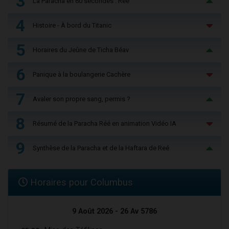
3
La Paracha en 60 secondes : Réé
4
Histoire - À bord du Titanic
5
Horaires du Jeûne de Ticha Béav
6
Panique à la boulangerie Cachère
7
Avaler son propre sang, permis ?
8
Résumé de la Paracha Réé en animation Vidéo IA
9
Synthèse de la Paracha et de la Haftara de Reé
Horaires pour Columbus
9 Août 2026 - 26 Av 5786