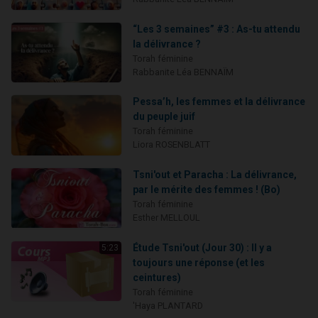
“Les 3 semaines” #3 : As-tu attendu
la délivrance ?
Torah féminine
Rabbanite Léa BENNAÏM
Pessa’h, les femmes et la délivrance
du peuple juif
Torah féminine
Liora ROSENBLATT
Tsni'out et Paracha : La délivrance,
par le mérite des femmes ! (Bo)
Torah féminine
Esther MELLOUL
Étude Tsni'out (Jour 30) : Il y a
5:23
toujours une réponse (et les
ceintures)
Torah féminine
'Haya PLANTARD