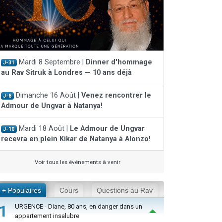
Mardi 8 Septembre |
Dinner d'hommage
J-31
au Rav Sitruk à Londres — 10 ans déjà
Dimanche 16 Août |
Venez rencontrer le
J-8
Admour de Ungvar à Natanya!
Mardi 18 Août |
Le Admour de Ungvar
J-10
recevra en plein Kikar de Natanya à Alonzo!
Voir tous les événements à venir
+ Populaires
Cours
Questions au Rav
1
URGENCE - Diane, 80 ans, en danger dans un
appartement insalubre