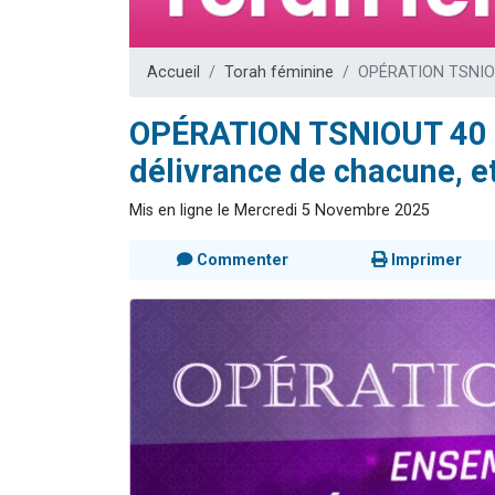
13 personnes
30 perso
Accueil
Torah féminine
OPÉRATION TSNIOUT 
Il reste 
12 nouve
OPÉRATION TSNIOUT 40 J
29 personnes
délivrance de chacune, et 
Mis en ligne le Mercredi 5 Novembre 2025
Commenter
Imprimer