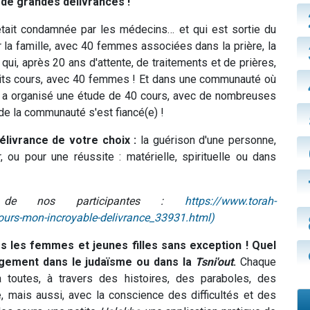
 de grandes délivrances !
ait condamnée par les médecins… et qui est sortie du
r la famille, avec 40 femmes associées dans la prière, la
qui, après 20 ans d'attente, de traitements et de prières,
etits cours, avec 40 femmes ! Et dans une communauté où
e a organisé une étude de 40 cours, avec de nombreuses
e la communauté s'est fiancé(e) !
élivrance de votre choix :
la guérison d'une personne,
 ou pour une réussite : matérielle, spirituelle ou dans
de nos participantes :
https://www.torah-
urs-mon-incroyable-delivrance_33931.html)
s les femmes et jeunes filles sans exception !
Quel
agement dans le judaïsme ou dans la
Tsni'out
.
Chaque
toutes, à travers des histoires, des paraboles, des
é, mais aussi, avec la conscience des difficultés et des