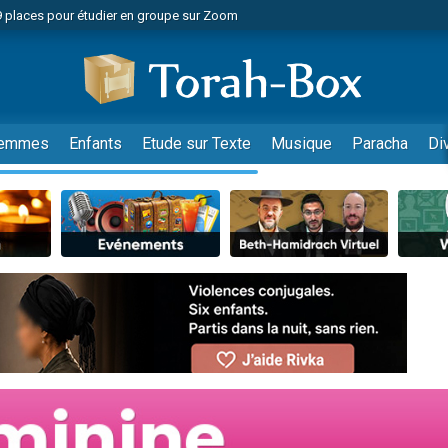
49 places pour étudier en groupe sur Zoom
nes viennent de faire un don pour Diane, 80 ans, dans un appartement insalu
viennent de nous rejoindre sur WhatsApp
viennent de nous rejoindre sur WhatsApp
es viennent de faire un don pour Reloger Rivka, 6 enfants, victime de violences
emmes
Enfants
Etude sur Texte
Musique
Paracha
Di
es viennent de faire un don pour 1 Journée de Vacances Pour les Enfants
 viennent de demander une bénédiction
viennent de nous rejoindre sur WhatsApp
49 places pour étudier en groupe sur Zoom
 donner son Maasser
viennent de nous rejoindre sur WhatsApp
viennent de nous rejoindre sur WhatsApp
de donner son Maasser
es viennent de faire un don pour 5 jours de vacances aux Orphelins
viennent de nous rejoindre sur WhatsApp