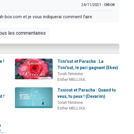
24/11/2021 - 08h08
h-box.com et je vous indiquerai comment faire
tous les commentaires
e !
Tsni'out et Paracha : La
Tsni'out, le pari gagnant (Ekev)
Torah féminine
Esther MELLOUL
Tsniout et Paracha : Quand tu
t !
veux, tu peux ! (Devarim)
Torah féminine
Esther MELLOUL
a
...