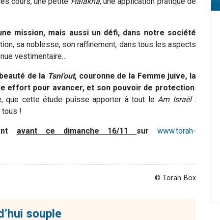
des cours, une petite
Halakha
, une application pratique de
ne mission, mais aussi un défi, dans notre société
tion, sa noblesse, son raffinement, dans tous les aspects
 tenue vestimentaire…
 beauté de la
Tsni'out
, couronne de la Femme juive, la
 effort pour avancer, et son pouvoir de protection
.
le, que cette étude puisse apporter à tout le
Am Israël
:
 tous !
vant
avant ce dimanche 16/11
sur
www.torah-
© Torah-Box
d’hui souple