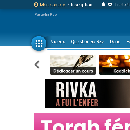
Mon compte
/
Inscription
Il reste 
16 person
Paracha Réé
2 personnes 
6 personnes 
4 personn
Vidéos
Question au Rav
Dons
F
2 personn
17 personnes
4 personnes 
Il reste 
Eva vient de
4 personnes 
3 personnes 
Odaya vient 
3 personn
2 personnes 