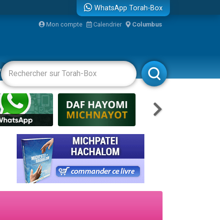
WhatsApp Torah-Box
bre
Mon compte
Calendrier
Columbus
...
vertissements
Livres
Rabbanim