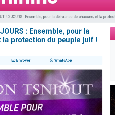
 viennent de demander une bénédiction
nnes viennent de faire un don pour Sauvez la jambe de Yohan
40 JOURS : Ensemble, pour la délivrance de chacune, et la protectio
49 places pour étudier en groupe sur Zoom
lles musiques dans Torah-Box Music
OURS : Ensemble, pour la
 viennent de demander une bénédiction
la protection du peuple juif !
Envoyer
WhatsApp