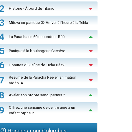
2
Histoire - À bord du Titanic
3
Mitsva en panique 😨 Arriver à l'heure à la Téfila
4
La Paracha en 60 secondes : Réé
5
Panique à la boulangerie Cachère
6
Horaires du Jeûne de Ticha Béav
7
Résumé de la Paracha Réé en animation
Vidéo IA
8
Avaler son propre sang, permis ?
9
Offrez une semaine de centre aéré à un
enfant orphelin
Horaires pour Columbus