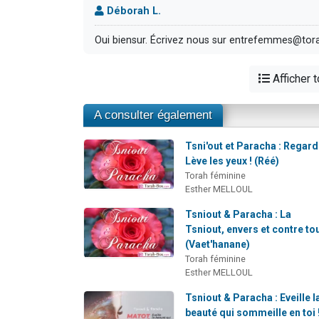
Déborah L.
Oui biensur. Écrivez nous sur entrefemmes@tora
Afficher 
A consulter également
Tsni'out et Paracha : Regard
Lève les yeux ! (Réé)
Torah féminine
Esther MELLOUL
Tsniout & Paracha : La
Tsniout, envers et contre tou
(Vaet'hanane)
Torah féminine
Esther MELLOUL
Tsniout & Paracha : Eveille l
beauté qui sommeille en toi !