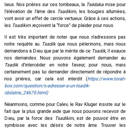
lieux. Nos prières sur ces tombeaux, la
Tsédaka
mise pour
l'élévation de l'âme des
Tsadikim
, les bougies allumées,
vont avoir un effet de cercle vertueux. Grâce à ces actions,
les
Tsadikim r
eçoivent la “force” de plaider pour nous.
Il est très important de noter que nous n’adressons pas
notre requête au
Tsadik
que nous pèlerinons, mais nous
demandons à D.ieu que par le mérite de ce
Tsadik
, Il exauce
nos demandes. Nous pouvons également demander au
Tsadik
d'intercéder en notre faveur, pour nous, mais
certainement pas lui demander directement de répondre à
nos prières, car cela est interdit (
https://www.torah-
box.com/question/s-adresser-a-un-tsadik-
idolatrie_24675.html)
Néanmoins, comme pour Calev, le Rav Kluger insiste sur le
fait que la plus grande aide que nous pouvons recevoir de
D.ieu, par la force des
Tsadikim
, est de pouvoir être en
symbiose avec les désirs de notre âme. Trouver les