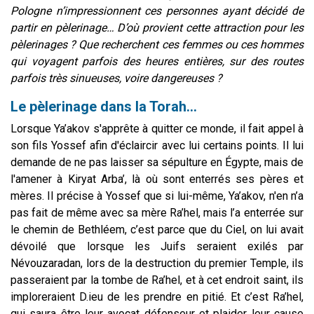
Pologne n’impressionnent ces personnes ayant décidé de
partir en pèlerinage… D’où provient cette attraction pour les
pèlerinages ? Que recherchent ces femmes ou ces hommes
qui voyagent parfois des heures entières, sur des routes
parfois très sinueuses, voire dangereuses ?
Le pèlerinage dans la Torah…
Lorsque Ya’akov s'apprête à quitter ce monde, il fait appel à
son fils Yossef afin d'éclaircir avec lui certains points. Il lui
demande de ne pas laisser sa sépulture en Égypte, mais de
l'amener à Kiryat Arba’, là où sont enterrés ses pères et
mères. Il précise à Yossef que si lui-même, Ya’akov, n'en n’a
pas fait de même avec sa mère Ra’hel, mais l’a enterrée sur
le chemin de Bethléem, c’est parce que du Ciel, on lui avait
dévoilé que lorsque les Juifs seraient exilés par
Névouzaradan, lors de la destruction du premier Temple, ils
passeraient par la tombe de Ra’hel, et à cet endroit saint, ils
imploreraient D.ieu de les prendre en pitié. Et c’est Ra’hel,
qui saura être leur avocat défenseur et plaider leur cause