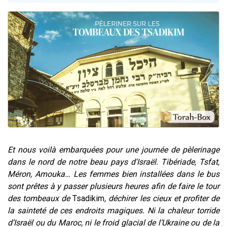
13 personnes viennent de demander une bénédiction
30 personnes viennent de faire un don pour Sauvez la jambe de Yohan
Il reste 49 places pour étudier en groupe sur Zoom
12 nouvelles musiques dans Torah-Box Music
29 personnes viennent de demander une bénédiction
Et nous voilà embarquées pour une journée de pèlerinage
dans le nord de notre beau pays d'Israël. Tibériade, Tsfat,
Méron, Amouka… Les femmes bien installées dans le bus
sont prêtes à y passer plusieurs heures afin de faire le tour
des tombeaux de
Tsadikim
, déchirer les cieux et profiter de
la sainteté de ces endroits magiques. Ni la chaleur torride
d’Israël ou du Maroc, ni le froid glacial de l’Ukraine ou de la