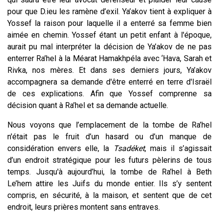
pour que D.ieu les ramène d’exil. Ya’akov tient à expliquer à
Yossef la raison pour laquelle il a enterré sa femme bien
aimée en chemin. Yossef étant un petit enfant à l'époque,
aurait pu mal interpréter la décision de Ya’akov de ne pas
enterrer Ra’hel à la Méarat Hamakhpéla avec ‘Hava, Sarah et
Rivka, nos mères. Et dans ses derniers jours, Ya’akov
accompagnera sa demande d'être enterré en terre d'Israël
de ces explications. Afin que Yossef comprenne sa
décision quant à Ra’hel et sa demande actuelle.
Nous voyons que l’emplacement de la tombe de Ra’hel
n'était pas le fruit d’un hasard ou d’un manque de
considération envers elle, la
Tsadéket
, mais il s’agissait
d’un endroit stratégique pour les futurs pèlerins de tous
temps. Jusqu'à aujourd’hui, la tombe de Ra’hel à Beth
Le’hem attire les Juifs du monde entier. Ils s’y sentent
compris, en sécurité, à la maison, et sentent que de cet
endroit, leurs prières montent sans entraves.