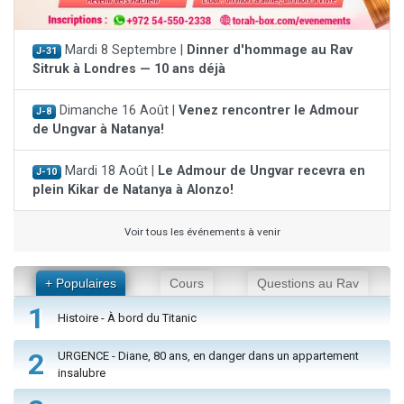
Mardi 8 Septembre |
Dinner d'hommage au Rav
J-31
Sitruk à Londres — 10 ans déjà
Dimanche 16 Août |
Venez rencontrer le Admour
J-8
de Ungvar à Natanya!
Mardi 18 Août |
Le Admour de Ungvar recevra en
J-10
plein Kikar de Natanya à Alonzo!
Voir tous les événements à venir
+ Populaires
Cours
Questions au Rav
1
Histoire - À bord du Titanic
2
URGENCE - Diane, 80 ans, en danger dans un appartement
insalubre