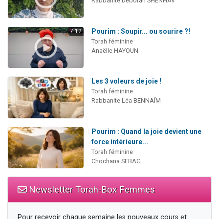
Rabbanite Déborah SHENHAV
Pourim : Soupir... ou sourire ?!
7:12
Torah féminine
Anaëlle HAYOUN
Les 3 voleurs de joie !
Torah féminine
Rabbanite Léa BENNAÏM
Pourim : Quand la joie devient une
force intérieure...
Torah féminine
Chochana SEBAG
Newsletter Torah-Box Femmes
Pour recevoir chaque semaine les nouveaux cours et