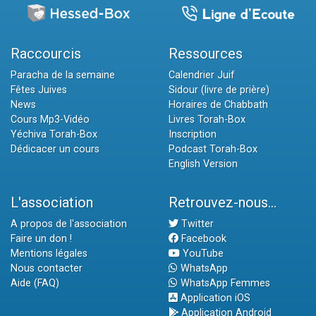
Raccourcis
Ressources
Paracha de la semaine
Calendrier Juif
Fêtes Juives
Sidour (livre de prière)
News
Horaires de Chabbath
Cours Mp3-Vidéo
Livres Torah-Box
Yéchiva Torah-Box
Inscription
Dédicacer un cours
Podcast Torah-Box
English Version
L'association
Retrouvez-nous...
A propos de l'association
Twitter
Faire un don !
Facebook
Mentions légales
YouTube
Nous contacter
WhatsApp
Aide (FAQ)
WhatsApp Femmes
Application iOS
Application Android