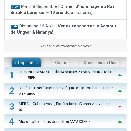
Mardi 8 Septembre |
Dinner d'hommage au Rav
J-29
Sitruk à Londres — 10 ans déjà
(Londres)
Dimanche 16 Août |
Venez rencontrer le Admour
J-6
de Ungvar à Natanya!
Voir tous les événements à venir
+ Populaires
Cours
Questions au Rav
1
URGENCE MARIAGE : Ils se marient dans 6 JOURS et ils
n'ont RIEN
2
Décès du Rav ‘Haïm Peretz, figure de la Torah tunisienne
en France
3
MERCI - Grâce à vous, l'opération de Yohan va avoir lieu
🙏
4
Micro-trottoir - T'as donné ton MA’ASSER ?