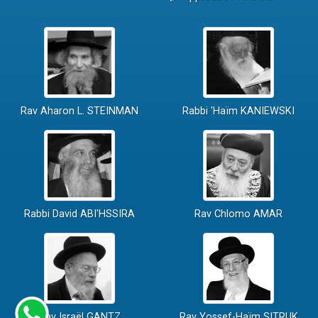
Rav Aharon L. STEINMAN
Rabbi 'Haïm KANIEWSKI
Rabbi David ABI'HSSIRA
Rav Chlomo AMAR
Rav Israël GANTZ
Rav Yossef-Haïm SITRUK